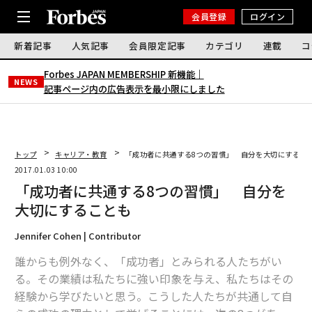
会員登録
ログイン
新着記事
人気記事
会員限定記事
カテゴリ
連載
コ
Forbes JAPAN MEMBERSHIP 新機能｜
NEWS
記事ページ内の広告表示を最小限にしました
トップ
キャリア・教育
「成功者に共通する8つの習慣」 自分を大切にするこ
2017.01.03 10:00
「成功者に共通する8つの習慣」 自分を
大切にすることも
Jennifer Cohen | Contributor
誰からも例外なく、「成功者」とみられる人たちがい
る。その業績は私たちに強い印象を与え、私たちはその
経験から学びたいと思う。こうした人たちが共通して自