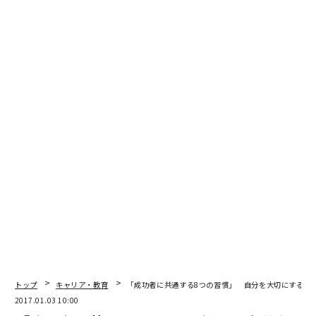
2026年9月号発売中
最新号の購入はこちらから
メンバーシップに登録する
関連記事
「成功者」の不思議な偶然［田坂広志の深き思索、静かな気づき］
米国の「最も給与の高い職種」 2016年トップ10
トップ
キャリア・教育
「成功者に共通する8つの習慣」 自分を大切にするこ
2017.01.03 10:00
生活習慣を変える「スイッチ」を入れるために必要なこと