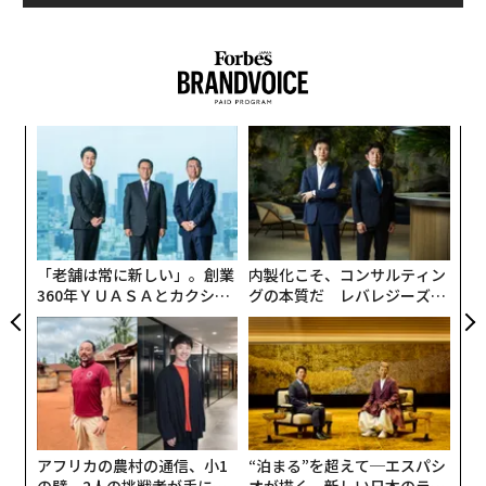
2. 事前に計画
あらゆることに備えておくことはできない。だが、事前
に計画することで、何をする必要があるのか、どのよう
に行うのか、そして自分にとっての成功とは何か、成功
スパ
「
をどのように評価するかなどについて、明確に捉えるこ
のラ
左右
とができるようになる。
T
挑
日
よっ
夜のうちに翌日の計画を立てておくというシンプルなこ
PA
とも、物事を整理し、翌日に向けて勢いを付けるための
「老舗は常に新しい」。創業
内製化こそ、コンサルティン
良い方法だ。
360年ＹＵＡＳＡとカクシン
グの本質だ レバレジーズが
CEO田尻望が語る、AIを超え
実践する、次世代ファームの
3. 失敗から学ぶ
る人の価値
全貌
失敗は、学び、そして自分自身や自分のやり方、効率を
向上させるための素晴らしい機会にもなる。その点で、
失敗にも良い面がある。カギは物事の見方にある。成功
アフリカの農村の通信、小1
“泊まる”を超えて─エスパシ
した人たちは「失敗」にこだわらない。他にどのような
の壁。2人の挑戦者が手にし
オが描く、新しい日本のラグ