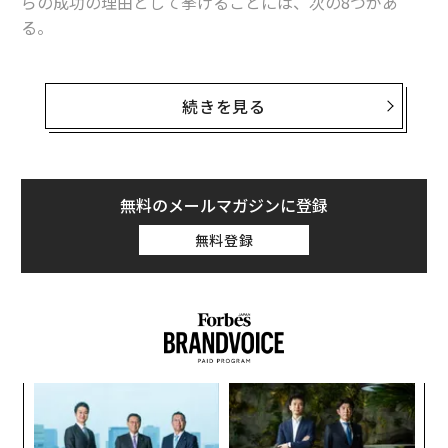
らの成功の理由として挙げることには、次の8つがあ
る。
1. 継続する
続きを見る
成功と機会は懸命の努力とよく似ている。自分が進めて
いるプロジェクトに情熱を注いでいるなら、忍耐強く、
ドアをたたき続ける必要がある、あるいは人と違う方法
で、自分の考えを推し進めるための創造的な解決策を探
無料のメールマガジンに登録
し続ける必要がある。
無料登録
スパ
「
のラ
左右
T
挑