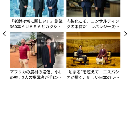
日
よっ
PA
「老舗は常に新しい」。創業
内製化こそ、コンサルティン
360年ＹＵＡＳＡとカクシン
グの本質だ レバレジーズが
CEO田尻望が語る、AIを超え
実践する、次世代ファームの
る人の価値
全貌
アフリカの農村の通信、小1
“泊まる”を超えて─エスパシ
の壁。2人の挑戦者が手にし
オが描く、新しい日本のラグ
た「次なる武器」
ジュアリー（中編）
編集 = 木内涼子