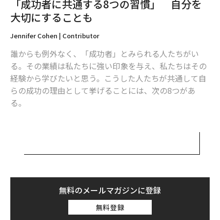
「成功者に共通する8つの習慣」 自分を
大切にすることも
時代の先を行く発明をした「イノベーター」たちにあった共通点
Jennifer Cohen | Contributor
【対談】ポルシェ ジャパン七五三木社長xサイボーグ 遠藤謙「動く喜びを
与えたい」
誰からも例外なく、「成功者」とみられる人たちがい
る。その業績は私たちに強い印象を与え、私たちはその
イーロン・マスク
ティム・クック
経験から学びたいと思う。こうした人たちが共通して自
タグ：
リチャード・ブランソン
ミシェル・オバマ
らの成功の理由として挙げることには、次の8つがあ
ヴァージン・グループ
Apple/アップル
Tesla/テスラ
る。
1. 継続する
advertisement
成功と機会は懸命の努力とよく似ている。自分が進めて
いるプロジェクトに情熱を注いでいるなら、忍耐強く、
ドアをたたき続ける必要がある、あるいは人と違う方法
で、自分の考えを推し進めるための創造的な解決策を探
無料のメールマガジンに登録
し続ける必要がある。
無料登録