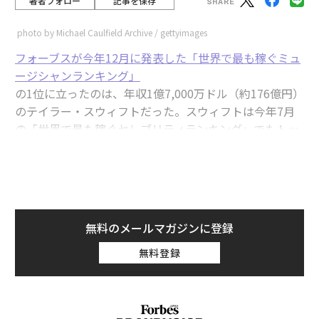
著者フォロー
記事を保存
photo by Michael Caulfield Archive / gettyimages
フォーブスが今年12月に発表した「世界で最も稼ぐミュ
ージシャンランキング」
の1位に立ったのは、年収1億7,000万ドル（約176億円）
のテイラー・スウィフトだった。スウィフトは今年7月
の「世界で最も稼ぐセレブリティランキング」でもトッ
プに立っており、彼女が今年のショービジネス界で最も
活躍した人物であることは疑いようのない事実だ。
advertisement
無料のメールマガジンに登録
しかし、ランキングの対象に既に世を去った人物を含め
無料登録
ると、意外な人物の名前が浮上する。今年最も稼いだミ
ュージシャンは2009年に死去したマイケル・ジャクソン
なのだ。彼は今年1年で8億2500万ドル（約970億円）を
稼ぎ出しており、この金額はフォーブスが把握するセレ