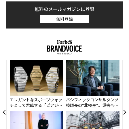
ュージシャンは2009年に死去したマイケル・ジャクソン
世界の最重要「音楽フェスティバル」 3位にフジロックが選出
なのだ。彼は今年1年で8億2500万ドル（約970億円）を
無料のメールマガジンに登録
稼ぎ出しており、この金額はフォーブスが把握するセレ
「最もコスパの悪い俳優」 2年連続でジョニー・デップに
無料登録
ブの年収額としては最高記録だ。
中国、トランプに対決姿勢 「iPhoneが売れなくしてやる」と宣言
今年3月、ジャクソンの遺産管理団体は、ビートルズの
著作権を管理するソニーATVミュージック・パブリッシ
ポール・マッカートニー
テイラー・スウィフト
ングの株式をソニーに7億5,000万ドルで売却した。ジャ
ビートルズ
マイケル・ジャクソン
タグ：
クソンは1985年にATVミュージック・パブリッシング
ジャスティン・ビーバー
Sony/ソニー
デル／Dell
キ
〜
（後にソニー・ミュージックと合併）を、ポール・マッ
パーパス
か。
金
カートニーとの買収合戦の末、4,750万ドルで購入して
キャ
個
挑
いた。この投資によりジャクソンは7億ドル以上の利益
R S
ェ
よっ
を得たことになる。
PA
advertisement
エレガントなスポーツウォッ
パシフィックコンサルタンツ
この一年で数多くの偉大なミュージシャンたちが世を去
チとして君臨する「ピアジ
技師長の"北極星"。災害への
った。プリンスやデビッド・ボウイ、マール・ハガー
ェ」ポロの魅力
無力感を乗り越え見つけた、
ド、グレン・フライ、“女性版ジェイムス・ブラウン”と
防災一筋20年の答え
評されたシャロン・ジョーンズ、レナード・コーエンら