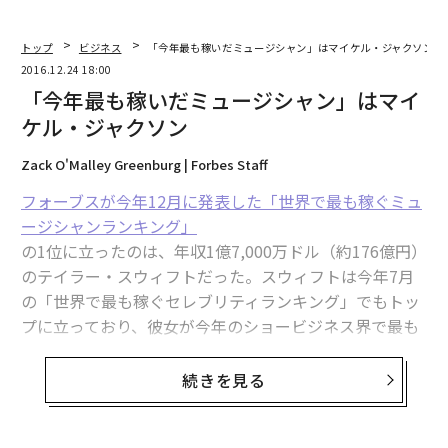
トップ
ビジネス
「今年最も稼いだミュージシャン」はマイケル・ジャクソン
2026年9月号発売中
2016.12.24 18:00
「今年最も稼いだミュージシャン」はマイ
ケル・ジャクソン
最新号の購入はこちらから
Zack O'Malley Greenburg | Forbes Staff
メンバーシップに登録する
フォーブスが今年12月に発表した「世界で最も稼ぐミュ
ージシャンランキング」
の1位に立ったのは、年収1億7,000万ドル（約176億円）
のテイラー・スウィフトだった。スウィフトは今年7月
の「世界で最も稼ぐセレブリティランキング」でもトッ
関連記事
プに立っており、彼女が今年のショービジネス界で最も
活躍した人物であることは疑いようのない事実だ。
セレブの死後収入ランキング、M・ジャクソンが史上最高の年収857億円で
首位
続きを見る
しかし、ランキングの対象に既に世を去った人物を含め
卑劣な上司の10の言動に学ぶ健全な職場の選び方
ると、意外な人物の名前が浮上する。今年最も稼いだミ