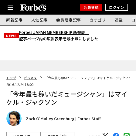
会員登録
ログイン
新着記事
人気記事
会員限定記事
カテゴリ
連載
コ
Forbes JAPAN MEMBERSHIP 新機能｜
NEWS
記事ページ内の広告表示を最小限にしました
トップ
ビジネス
「今年最も稼いだミュージシャン」はマイケル・ジャクソン
2016.12.24 18:00
「今年最も稼いだミュージシャン」はマイ
ケル・ジャクソン
Zack O'Malley Greenburg | Forbes Staff