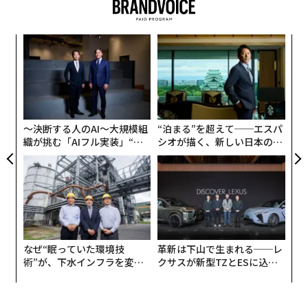
ブの年収額としては最高記録だ。
義す
挑
今年3月、ジャクソンの遺産管理団体は、ビートルズの
むス
よっ
著作権を管理するソニーATVミュージック・パブリッシ
PA
ングの株式をソニーに7億5,000万ドルで売却した。ジャ
パ
技
クソンは1985年にATVミュージック・パブリッシング
無
（後にソニー・ミュージックと合併）を、ポール・マッ
防
〜決断する人のAI〜大規模組
“泊まる”を超えて──エスパ
カートニーとの買収合戦の末、4,750万ドルで購入して
織が挑む「AIフル実装」“使
シオが描く、新しい日本のラ
いた。この投資によりジャクソンは7億ドル以上の利益
う”企業から“動く”企業へ【N
グジュアリー（前編）
を得たことになる。
TTドコモビジネス×PwC】
なぜ“眠っていた環境技
革新は下山で生まれる──レ
術”が、下水インフラを変え
クサスが新型TZとESに込め
たのか──産総研×月島JFE
た「DISCOVER」の哲学
アクアソリューションの10年