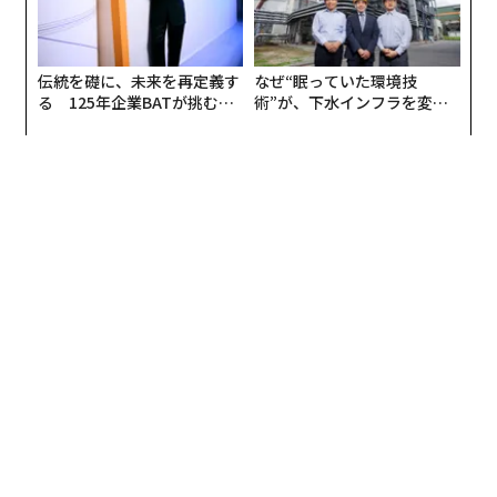
だ。彼らはもしかしたらジャクソンと一緒に、天国で音
楽フェスティバルを開催しているのかもしれない。
伝統を礎に、未来を再定義す
なぜ“眠っていた環境技
今年の音楽業界で活躍したメンバーとしては他に、アル
る 125年企業BATが挑むス
術”が、下水インフラを変え
バム「パーパス」が大ヒットしたジャスティン・ビーバ
モークレスな未来
たのか──産総研×月島JFE
ーや、アリーナツアーで8,000万ドルを稼いだアデル、
アクアソリューションの10年
ストリーミングの王者となったドレイクらが挙げられ
る。
編集＝上田裕資
2026年9月号発売中
最新号の購入はこちらから
メンバーシップに登録する