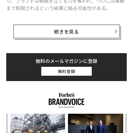
り、ブランドは戦略を立てる力を奪われ、ついには業績
まで制限されるという結果に陥る可能性がある。
インフルエンサー（影響力を持つ人）を使ったマーケテ
ィングをしたいと口にするマーケティング担当の多く
続きを見る
は、戦略的な話し合いを無視して、“大勢のファンがい
る著名人”あるいは“ちょっとした影響力を持つ数多くの
人物”を雇うという戦術に移行している。
無料のメールマガジンに登録
しかし、それはインフルエンサー・マーケティングでは
無料登録
ない。オンライン・オーディエンスの“囲い込み”だ。誤
解しないで欲しいのは、オーディエンスの囲い込みも、
確かな戦術だということ。しかしそれはインフルエンサ
ー・マーケティングが真に意味するものではなく、その
一部に過ぎない。
「
左右
T
革