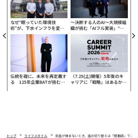
日
ク
た「
なぜ“眠っていた環境技
〜決断する人のAI〜大規模組
術”が、下水インフラを変え
織が挑む「AIフル実装」“使
たのか──産総研×月島JFE
う”企業から“動く”企業へ【N
アクアソリューションの10年
TTドコモビジネス×PwC】
伝統を礎に、未来を再定義す
〈7.25(土)開催〉5年後のキ
る 125年企業BATが挑むス
ャリアに「戦略」はあるか。
モークレスな未来
トップエグゼクティブのキャ
リアに触れる1日│CAREER S
UMMIT 2026
トップ
ライフスタイル
会話が弾まないとき、話の切り替えは「感動詞」でスム