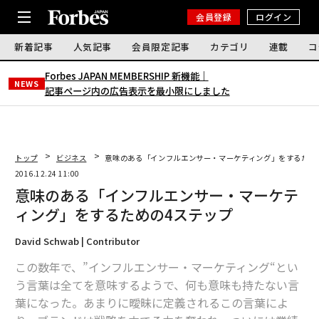
会員登録
ログイン
新着記事
人気記事
会員限定記事
カテゴリ
連載
コ
Forbes JAPAN MEMBERSHIP 新機能｜
NEWS
記事ページ内の広告表示を最小限にしました
トップ
ビジネス
意味のある「インフルエンサー・マーケティング」をするため
2016.12.24 11:00
意味のある「インフルエンサー・マーケテ
ィング」をするための4ステップ
David Schwab | Contributor
この数年で、”インフルエンサー・マーケティング“とい
う言葉は全てを意味するようで、何も意味も持たない言
葉になった。あまりに曖昧に定義されるこの言葉によ