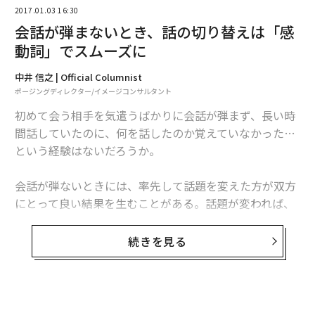
2017.01.03 16:30
会話が弾まないとき、話の切り替えは「感
動詞」でスムーズに
編集＝森 美歩
中井 信之 | Official Columnist
ポージングディレクター/イメージコンサルタント
初めて会う相手を気遣うばかりに会話が弾まず、長い時
2026年9月号発売中
間話していたのに、何を話したのか覚えていなかった…
という経験はないだろうか。
最新号の購入はこちらから
会話が弾ないときには、率先して話題を変えた方が双方
にとって良い結果を生むことがある。話題が変われば、
メンバーシップに登録する
雑談が生まれ、ビジネスチャンスに発展することもあ
る。互いの仕事にメリットのある人物を知っていること
続きを見る
に気づいたり、互いの違う側面を知り合えれば友人にな
れるかもしれない。
関連記事
しかし、次から次へとやみくもに話題を変えればいいと