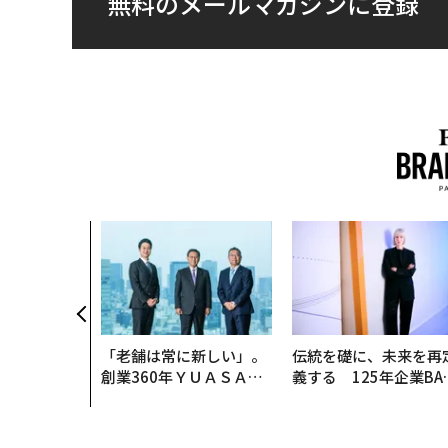
無料のメールマガジンに登録
「老舗は常に新しい」。
伝統を礎に、未来を再
創業360年ＹＵＡＳＡと
義する 125年企業BA
カクシンCEO田尻望が語
が挑むスモークレスな
る、AIを超える人の価値
来