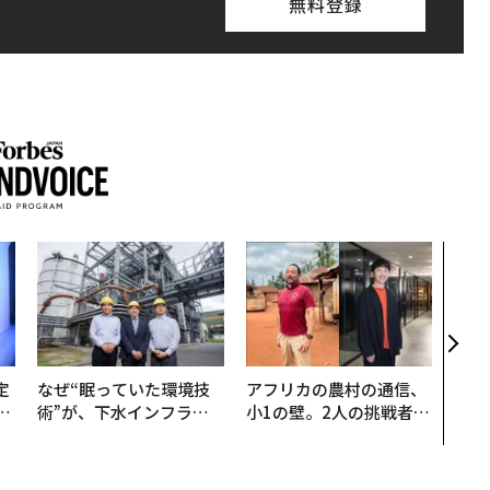
無料登録
“泊
パシ
本の
編）
定
なぜ“眠っていた環境技
アフリカの農村の通信、
T
術”が、下水インフラを
小1の壁。2人の挑戦者が
未
変えたのか──産総研×
手にした「次なる武器」
月島JFEアクアソリュー
ションの10年