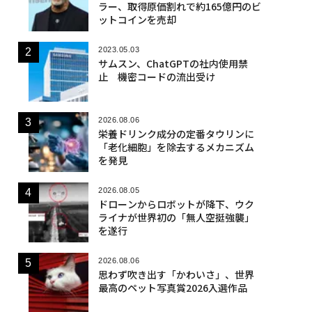
ラー、取得原価割れで約165億円のビ
ットコインを売却
2023.05.03
サムスン、ChatGPTの社内使用禁
止 機密コードの流出受け
2026.08.06
栄養ドリンク成分の定番タウリンに
「老化細胞」を除去するメカニズム
を発見
2026.08.05
ドローンからロボットが降下、ウク
ライナが世界初の「無人空挺強襲」
を遂行
2026.08.06
思わず吹き出す「かわいさ」、世界
最高のペット写真賞2026入選作品