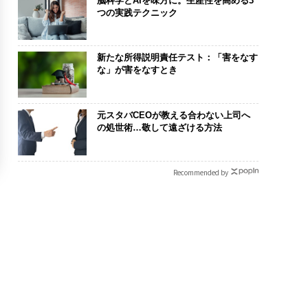
脳科学とAIを味方に。生産性を高める3
つの実践テクニック
新たな所得説明責任テスト：「害をなす
な」が害をなすとき
元スタバCEOが教える合わない上司へ
の処世術…敬して遠ざける方法
Recommended by