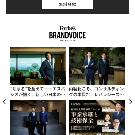
無料登録
目
の
ン
革
ク
た「
“泊まる”を超えて──エスパ
内製化こそ、コンサルティン
シオが描く、新しい日本のラ
グの本質だ レバレジーズが
グジュアリー（前編）
実践する、次世代ファームの
全貌