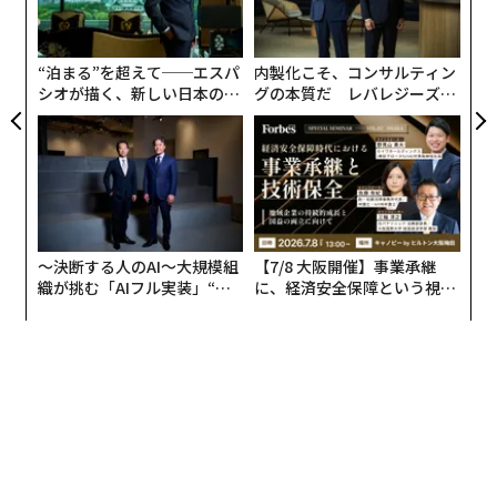
ク
た「
“泊まる”を超えて──エスパ
内製化こそ、コンサルティン
シオが描く、新しい日本のラ
グの本質だ レバレジーズが
グジュアリー（前編）
実践する、次世代ファームの
全貌
〜決断する人のAI〜大規模組
【7/8 大阪開催】事業承継
織が挑む「AIフル実装」“使
に、経済安全保障という視点
う”企業から“動く”企業へ【N
が加わるとき──経営者が問
TTドコモビジネス×PwC】
われる新たな判断軸