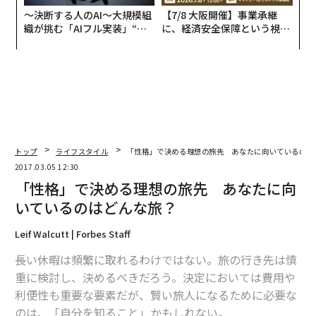
〜決断する人のAI〜大規模組
【7/8 大阪開催】事業承継
織が挑む「AIフル実装」“使
に、経済安全保障という視点
う”企業から“動く”企業へ【N
が加わるとき──経営者が問
TTドコモビジネス×PwC】
われる新たな判断軸
トップ
ライフスタイル
「性格」で決める理想の旅先 あなたに向いているのは
2017.03.05 12:30
「性格」で決める理想の旅先 あなたに向
いているのはどんな旅？
Leif Walcutt | Forbes Staff
長い休暇は頻繁に取れるわけではない。旅の行き先は慎
重に検討し、決めるべきだろう。決定においては費用や
利便性も重要な要素だが、賢い旅人になるために必要な
のは、「自分を知ること」かもしれない。