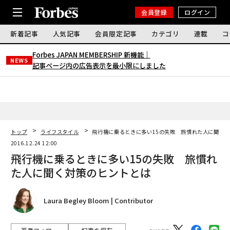
会員登録
ログイン
新着記事
人気記事
会員限定記事
カテゴリ
連載
コ
Forbes JAPAN MEMBERSHIP 新機能｜
NEWS
記事ページ内の広告表示を最小限にしました
トップ
ライフスタイル
飛行機に乗るときに多い15の失敗 旅慣れた人に聞く
2016.12.24 12:00
飛行機に乗るときに多い15の失敗 旅慣れ
た人に聞く対策のヒントとは
Laura Begley Bloom | Contributor