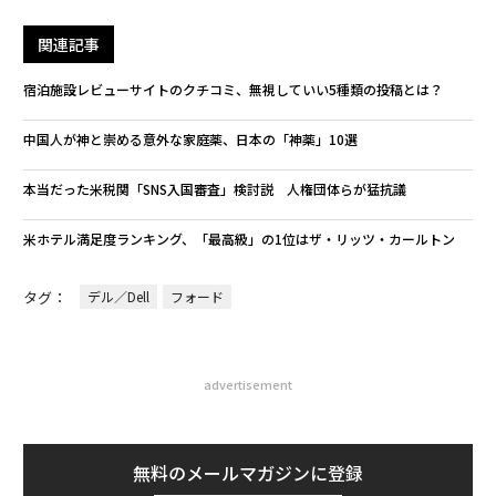
関連記事
宿泊施設レビューサイトのクチコミ、無視していい5種類の投稿とは？
中国人が神と崇める意外な家庭薬、日本の「神薬」10選
本当だった米税関「SNS入国審査」検討説 人権団体らが猛抗議
米ホテル満足度ランキング、「最高級」の1位はザ・リッツ・カールトン
タグ：
デル／Dell
フォード
advertisement
無料のメールマガジンに登録