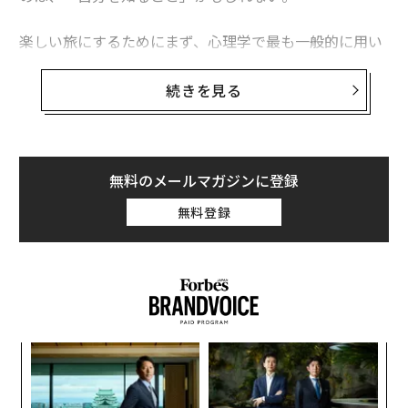
楽しい旅にするためにまず、心理学で最も一般的に用い
られるモデル「ビッグ・ファイブ」に基づき、自分に最
も強く表れる特性について考えてみるのがいいだろう。
続きを見る
私たちの性格は、「外向性」「協調性」「誠実性」「神
経症的傾向」「開放性」の5つの要素からを構成されて
いるといわれる。
無料のメールマガジンに登録
これらは全ての人が持っている特性であり、そのうちの
無料登録
いずれが強いかによって、その人の性格が決まる。そし
て、特性に関してその人にみられる傾向は、ずっと変わ
らないものだとされている。
目
の
ン
革