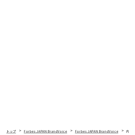
トップ
Forbes JAPAN BrandVoice
Forbes JAPAN BrandVoice
内製