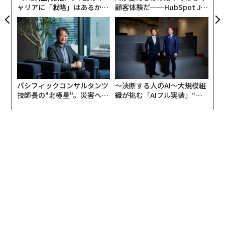
ャリアに「戦略」はあるか。
顧客体験だ──HubSpot Ja
トップエグゼクティブのキャ
panが語る「Grow Better」
リアに触れる1日│CAREER S
な組織のつくり方
UMMIT 2026
パシフィックコンサルタンツ
〜決断する人のAI〜大規模組
技師長の"北極星"。災害への
織が挑む「AIフル実装」“使
無力感を乗り越え見つけた、
う”企業から“動く”企業へ【N
防災一筋20年の答え
TTドコモビジネス×PwC】
編集＝森 美歩