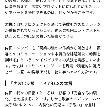
の現場にお連れしましょうか？」と提案できる。PoCの
段階を超えて、事業やプロダクトに使われているスキル
やアセットを援用できるのは、我々だからこそです。
岩槻
：自社プロジェクトを通じて失敗も含めたナレッジ
が蓄積されているからこそ、顧客の社内コンテクストを
踏まえた、地に足の着いた提案ができる。
内田
：メンバーも「現業の細かい作業から解放され、顧
客とのコミュニケーションや本質的な課題解決に時間を
割ける」という、ケイパビリティの拡張を実感していま
す。今後はコンサルとエンジニアを現場で積極的に混成
させ、お互いの得意領域を一緒に学んでいく方針です。
「内製化支援」こそがLCGの本質
内田
：我々の目指すところは、顧客の「完全なる内製
化」を支援することです。しかし既存のメガファームや
大手SIerにとって、内製化の完遂は「手離れ」を意味