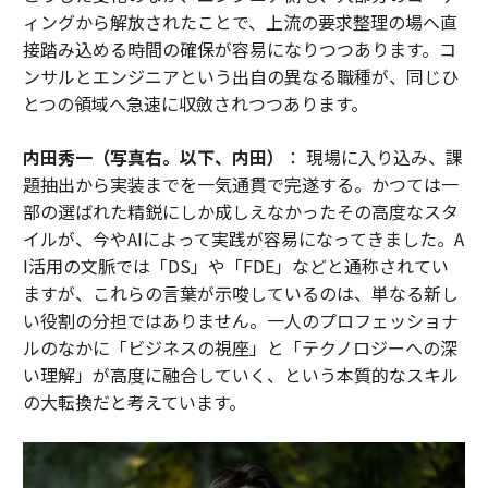
ィングから解放されたことで、上流の要求整理の場へ直
接踏み込める時間の確保が容易になりつつあります。コ
ンサルとエンジニアという出自の異なる職種が、同じひ
とつの領域へ急速に収斂されつつあります。
内田秀一（写真右。以下、内田）
： 現場に入り込み、課
題抽出から実装までを一気通貫で完遂する。かつては一
部の選ばれた精鋭にしか成しえなかったその高度なスタ
イルが、今やAIによって実践が容易になってきました。A
I活用の文脈では「DS」や「FDE」などと通称されてい
ますが、これらの言葉が示唆しているのは、単なる新し
い役割の分担ではありません。一人のプロフェッショナ
ルのなかに「ビジネスの視座」と「テクノロジーへの深
い理解」が高度に融合していく、という本質的なスキル
の大転換だと考えています。