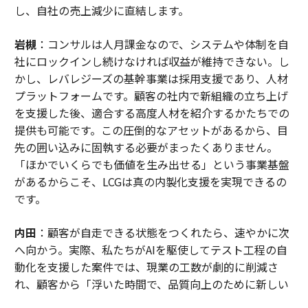
し、自社の売上減少に直結します。
岩槻
：コンサルは人月課金なので、システムや体制を自
社にロックインし続けなければ収益が維持できない。し
かし、レバレジーズの基幹事業は採用支援であり、人材
プラットフォームです。顧客の社内で新組織の立ち上げ
を支援した後、適合する高度人材を紹介するかたちでの
提供も可能です。この圧倒的なアセットがあるから、目
先の囲い込みに固執する必要がまったくありません。
「ほかでいくらでも価値を生み出せる」という事業基盤
があるからこそ、LCGは真の内製化支援を実現できるの
です。
内田
：顧客が自走できる状態をつくれたら、速やかに次
へ向かう。実際、私たちがAIを駆使してテスト工程の自
動化を支援した案件では、現業の工数が劇的に削減さ
れ、顧客から「浮いた時間で、品質向上のために新しい
アプローチを試したい」という創造的なアイデアも引き