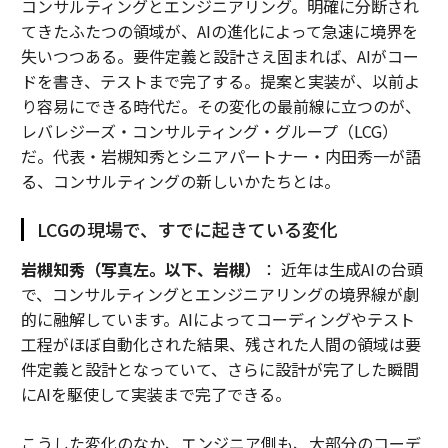
コンサルティングとエンジニアリング。明確に分断され
てきたふたつの領域が、AIの進化によって急速に境界を
失いつつある。要件定義と設計さえ固まれば、AIがコー
ドを書き、テストまで完了する。提案と実装が、以前よ
り容易にできる時代だ。その変化の最前線に立つのが、
レバレジーズ・コンサルティング・グループ（LCG）
だ。代表・岩槻知秀とシニアパートナー・内田秀一が語
る、コンサルティングの新しいかたちとは。
LCGの現場で、すでに起きている変化
岩槻知秀（写真左。以下、岩槻）
： 近年は生成AIの台頭
で、コンサルティングとエンジニアリングの境界線が劇
的に融解しています。AIによってコーディングやテスト
工程がほぼ自動化された結果、残された人間の領域は要
件定義と設計となっていて、さらに設計が完了した瞬間
にAIを駆使して実装まで完了できる。
こうした変化のなか、エンジニア側も、大部分のコーデ