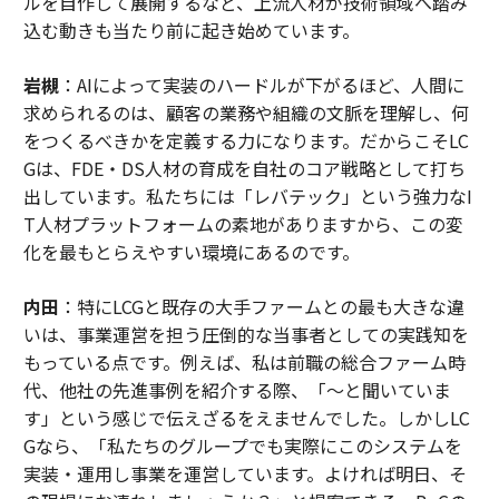
ルを自作して展開するなど、上流人材が技術領域へ踏み
込む動きも当たり前に起き始めています。
岩槻
：AIによって実装のハードルが下がるほど、人間に
求められるのは、顧客の業務や組織の文脈を理解し、何
をつくるべきかを定義する力になります。だからこそLC
Gは、FDE・DS人材の育成を自社のコア戦略として打ち
出しています。私たちには「レバテック」という強力なI
T人材プラットフォームの素地がありますから、この変
化を最もとらえやすい環境にあるのです。
内田
：特にLCGと既存の大手ファームとの最も大きな違
いは、事業運営を担う圧倒的な当事者としての実践知を
もっている点です。例えば、私は前職の総合ファーム時
代、他社の先進事例を紹介する際、「〜と聞いていま
す」という感じで伝えざるをえませんでした。しかしLC
Gなら、「私たちのグループでも実際にこのシステムを
実装・運用し事業を運営しています。よければ明日、そ