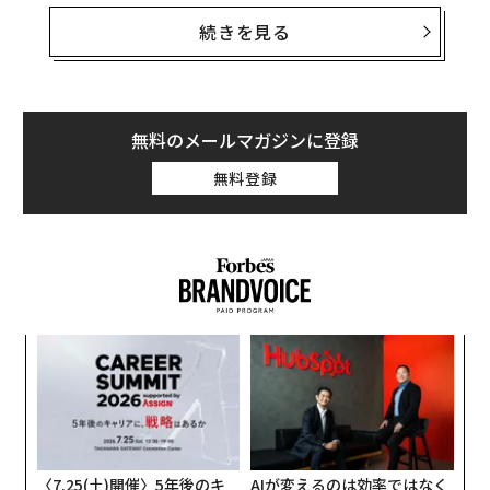
別が女性に害を及ぼすことは考えるまでもなく明らかだ
が、それが男性にも関係があるというのは、憂慮すべき
続きを見る
事実だ。
これはインディアナ大学ブルーミントン校の研究チーム
が、調査に参加した1万9,500人近い男性のデータについ
無料のメールマガジンに登録
てメタ分析を実施した結果だ。男性参加者たちは、性差
無料登録
別のさまざまな指標を測定する質問に回答した。
年後
〜
サイ
金
個
スパ
な
ェ
のラ
術
た
ア
〈7.25(土)開催〉5年後のキ
AIが変えるのは効率ではなく