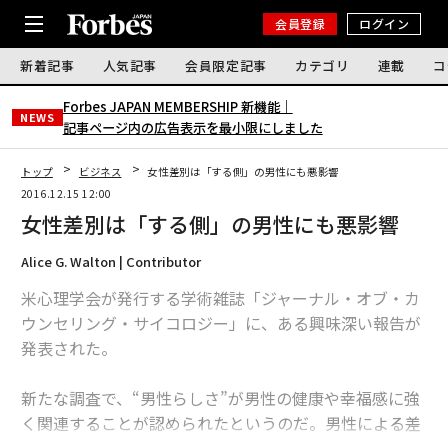
会員登録
ログイン
新着記事
人気記事
会員限定記事
カテゴリ
連載
コ
Forbes JAPAN MEMBERSHIP 新機能｜
NEWS
記事ページ内の広告表示を最小限にしました
トップ
ビジネス
女性差別は「する側」の男性にも悪影響
2016.12.15 12:00
女性差別は「する側」の男性にも悪影響
Alice G. Walton | Contributor
米心理学会が発行する学術雑誌「ジャーナル・オブ・カ
ウンセリング・サイコロジー」に、ある興味深い報告が
発表された。
新たな調査で、“男性らしさ”が男性の健康や幸福感に強
く関連することが認められたというのだ。男性による差