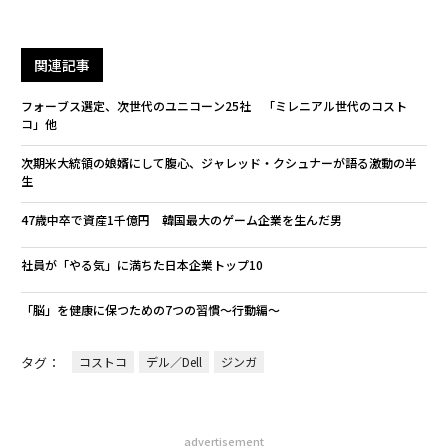
関連記事
フォーブス選定、次世代のユニコーン25社 「ミレニアル世代のコスト
コ」他
次期米大統領の娘婿にして腹心、ジャレッド・クシュナーが語る激動の半
生
47歳中卒で資産1千億円 韓国最大のゲーム企業を生んだ男
社員が「やる気」に満ちた日本企業トップ10
「脳」を健康に保つための7つの習慣〜行動編〜
タグ：
コストコ
デル／Dell
ジンガ
advertisement