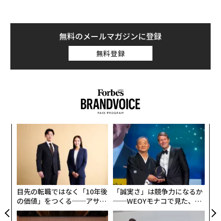
無料のメールマガジンに登録
無料登録
ンツ
〜
への
金
た、
個
ィン
エ
ェ
ズが
設オ
ムの
が
が
目先の転職ではなく「10年後
「誠実さ」は競争力になるか
の価値」をつくる──アサイ
──WEOYモナコで見た、く
ンの長期伴走型支援とは
ら寿司の経営哲学