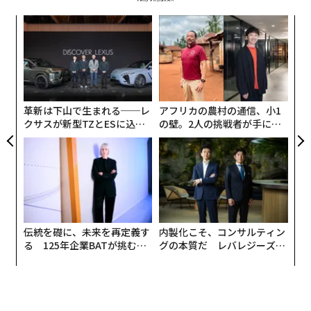
なく
“
Ja
シ
er」
グ
年後
「
サイ
─
ら
革新は下山で生まれる──レ
アフリカの農村の通信、小1
クサスが新型TZとESに込め
の壁。2人の挑戦者が手にし
た「DISCOVER」の哲学
た「次なる武器」
伝統を礎に、未来を再定義す
内製化こそ、コンサルティン
る 125年企業BATが挑むス
グの本質だ レバレジーズが
モークレスな未来
実践する、次世代ファームの
全貌