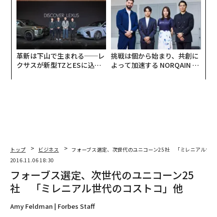
革新は下山で生まれる──レ
挑戦は個から始まり、共創に
クサスが新型TZとESに込め
よって加速する NORQAIN JA
た「DISCOVER」の哲学
PAN 特別座談会
トップ
ビジネス
フォーブス選定、次世代のユニコーン25社 「ミレニアル世代
2016.11.06 18:30
フォーブス選定、次世代のユニコーン25
社 「ミレニアル世代のコストコ」他
Amy Feldman | Forbes Staff