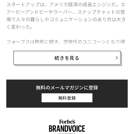
スタートアップは、アメリカ経済の成長エンジンだ。エ
アービーアンドビーやウーバー、スナップチャットの登
場で人々の暮らしやコミュニケーションのあり方は大き
く変わった。
フォーブスは昨年に続き、次世代のユニコーンとなり得
る米国のスタートアップ企業25社を選出した。クラウド
ファンディングサイトを運営する「GoFundMe」は、ユ
続きを見る
ニコーンに最も近い企業の一つ。「Fuze」はコミュニケ
ーションを統合する“ユニファイド・コミュニケーショ
ン”の分野で急成長中の企業。また、「Sisense」はGEや
ターゲットなどの大手企業にビッグデータ解析用のソフ
無料のメールマガジンに登録
トウェアを販売している。「Boxed」はモバイルアプリ
無料登録
を使って日用品をバルク買いできるサービスを提供し
「ミレニアル世代のコストコ」と呼ばれている。
以下に25社のうち12社の事業内容の詳細を紹介する。