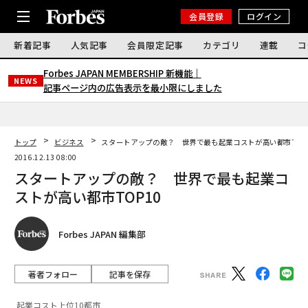
会員登録
ログイン
新着記事
人気記事
会員限定記事
カテゴリ
連載
コ
Forbes JAPAN MEMBERSHIP 新機能｜
NEWS
記事ページ内の広告表示を最小限にしました
トップ
ビジネス
スタートアップの敵？ 世界で最も起業コストが高い都市TOP
2016.12.13 08:00
スタートアップの敵？ 世界で最も起業コ
ストが高い都市TOP10
Forbes JAPAN 編集部
著者フォロー
記事を保存
起業コスト上位10都市