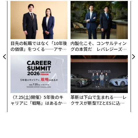
ナ併
「
k」
左右
ック
T
「
由
日
─
ら
目先の転職ではなく「10年後
内製化こそ、コンサルティン
の価値」をつくる──アサイ
グの本質だ レバレジーズが
ンの長期伴走型支援とは
実践する、次世代ファームの
全貌
〈7.25(土)開催〉5年後のキ
革新は下山で生まれる──レ
ャリアに「戦略」はあるか。
クサスが新型TZとESに込め
トップエグゼクティブのキャ
た「DISCOVER」の哲学
リアに触れる1日│CAREER S
UMMIT 2026