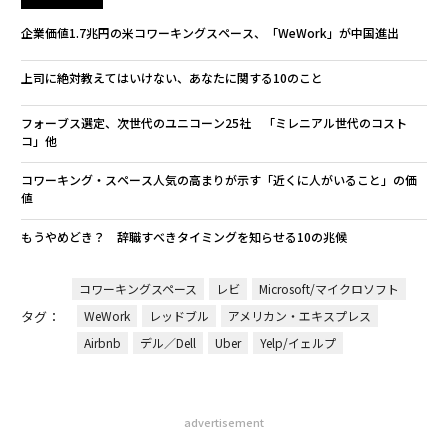
企業価値1.7兆円の米コワーキングスペース、「WeWork」が中国進出
上司に絶対教えてはいけない、あなたに関する10のこと
フォーブス選定、次世代のユニコーン25社 「ミレニアル世代のコスト
コ」他
コワーキング・スペース人気の高まりが示す「近くに人がいること」の価
値
もうやめどき？ 辞職すべきタイミングを知らせる10の兆候
コワーキングスペース
レビ
Microsoft/マイクロソフト
タグ：
WeWork
レッドブル
アメリカン・エキスプレス
Airbnb
デル／Dell
Uber
Yelp/イェルプ
advertisement