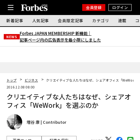
会員登録
ログイン
新着記事
人気記事
会員限定記事
カテゴリ
連載
コ
Forbes JAPAN MEMBERSHIP 新機能｜
NEWS
記事ページ内の広告表示を最小限にしました
トップ
ビジネス
クリエイティブな人たちはなぜ、シェアオフィス「WeWork
2016.12.08 08:00
クリエイティブな人たちはなぜ、シェアオ
フィス「WeWork」を選ぶのか
増谷 康 | Contributor