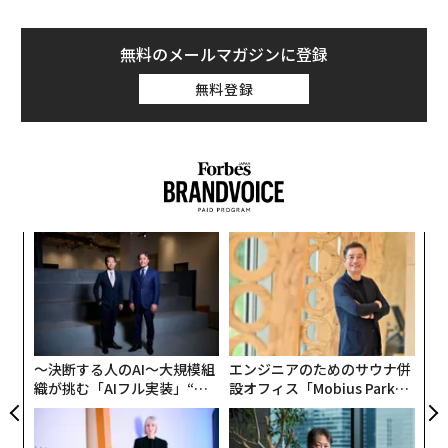
無料のメールマガジンに登録
無料登録
─レ
“
込め
シ
グ
「
左右
T
日
〜決断する人のAI〜大規模組
エンジニアのためのサウナ併
織が挑む「AIフル実装」“使
設オフィス「Mobius Park」
う”企業から“動く”企業へ【N
がオープン──タマディック
TTドコモビジネス×PwC】
が健康経営を徹底する理由