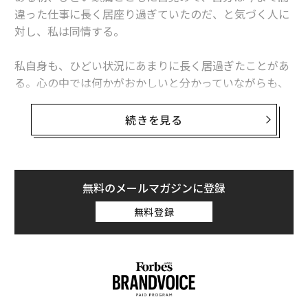
違った仕事に長く居座り過ぎていたのだ、と気づく人に
対し、私は同情する。
私自身も、ひどい状況にあまりに長く居過ぎたことがあ
る。心の中では何かがおかしいと分かっていながらも、
なんとかできると考えていたり、問題を解決できるほど
自分は強くないと感じて気にしないふりをしたりしてい
続きを見る
た。
あなたはある日、何かのきっかけで、変化の必要性に気
づく。その気づきは静かに訪れたりも、雷のように突然
無料のメールマガジンに登録
やってきたりもする。
無料登録