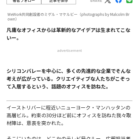
著者フォロー
記事を保存
WeWork共同創設者のミゲル・マケルビー（photographs by Malcolm Br
own）
凡庸なオフィスからは革新的なアイデアは生まれてこな
いー。
advertisement
シリコンバレーを中心に、多くの先進的な企業でそんな
考えが広がっている。クリエイティブな人たちがこぞっ
て入居するという、話題のオフィスを訪ねた。
イーストリバーに程近いニューヨーク・マンハッタンの
高層ビル。約束の30分ほど前にオフィスを訪ねた我々取
材陣は、意表を突かれた。
そこにいたのは、どこかのテレビ局クルー。広報担当者