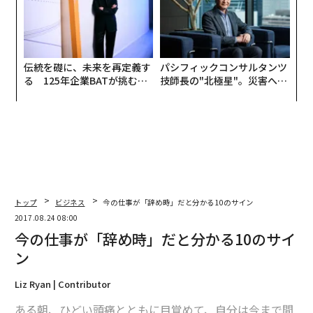
伝統を礎に、未来を再定義す
パシフィックコンサルタンツ
る 125年企業BATが挑むス
技師長の"北極星"。災害への
モークレスな未来
無力感を乗り越え見つけた、
防災一筋20年の答え
トップ
ビジネス
今の仕事が「辞め時」だと分かる10のサイン
2017.08.24 08:00
今の仕事が「辞め時」だと分かる10のサイ
ン
Liz Ryan | Contributor
ある朝、ひどい頭痛とともに目覚めて、自分は今まで間