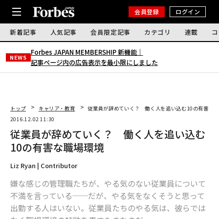
会員登録
ログイン
新着記事
人気記事
会員限定記事
カテゴリ
連載
コ
Forbes JAPAN MEMBERSHIP 新機能｜
NEWS
記事ページ内の広告表示を最小限にしました
トップ
キャリア・教育
従業員が辞めていく？ 働く人を追い込む10の有害な
2016.12.02 11:30
従業員が辞めていく？ 働く人を追い込む
10の有害な職場環境
Liz Ryan | Contributor
嫌な感じの管理職たちが、やる気のない従業員について
不満を言っている──だが、やる気をなくそうと思って
出勤する人はいない。従業員たちのやる気は、彼らでは