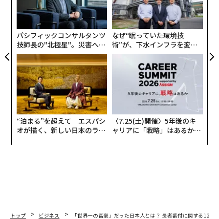
る
の
た
パシフィックコンサルタンツ
なぜ“眠っていた環境技
技師長の"北極星"。災害への
術”が、下水インフラを変え
無力感を乗り越え見つけた、
たのか──産総研×月島JFE
防災一筋20年の答え
アクアソリューションの10年
“泊まる”を超えて─エスパシ
〈7.25(土)開催〉5年後のキ
オが描く、新しい日本のラグ
ャリアに「戦略」はあるか。
ジュアリー（中編）
トップエグゼクティブのキャ
リアに触れる1日│CAREER S
UMMIT 2026
編集 = 木内涼子
トップ
ビジネス
「世界一の富豪」だった日本人とは？ 長者番付に関する12の