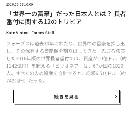
2016.03.06 10:00
「世界一の富豪」だった日本人とは？ 長者
2026年9月号発売中
番付に関する12のトリビア
Kate Vinton | Forbes Staff
最新号の購入はこちらから
フォーブスは過去30年にわたり、世界中の富豪を探し出
し、その保有する資産額を割り出してきた。先ごろ発表
メンバーシップに登録する
した2016年版の世界長者番付では、資産が10億ドル（約
1142億円）を超える「ビリオネア」は、67か国の1810
人。すべての人の資産を合計すると、総額6.5兆ドル（約
742兆円）だった。
関連記事
そのビリオネアたちにまつわる12の事柄を紹介する。
続きを見る
優秀な従業員に捨てられるのはこんな企業、改めるべき8つの慣習
1.
過去30年間に「世界一の富豪」の肩書を得たのはわず
中国、トランプに対決姿勢 「iPhoneが売れなくしてやる」と宣言
か5人。
ウォーレン・バフェット
、
カルロス・スリム
、
堤義明、森泰吉郎、ビル・ゲイツの各氏だ。ゲイツは過
職場の「難しい人」と信頼関係を築く4つの方法
去22年間に、首位を17回獲得している。