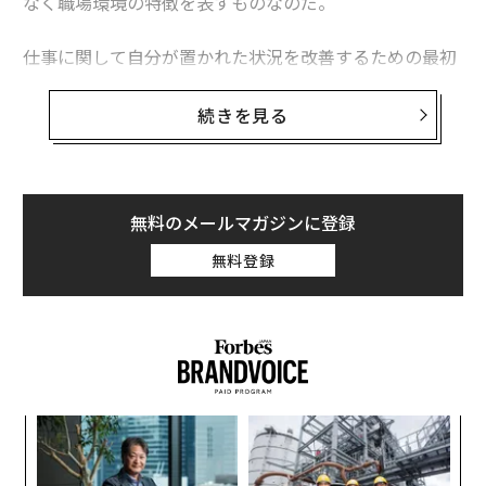
なく職場環境の特徴を表すものなのだ。
仕事に関して自分が置かれた状況を改善するための最初
の一歩は、まず自分が今の仕事に就いていることに幸せ
を感じていないと気付くことだ。
続きを見る
ただし、自覚することは思うほど単純なことではない。
あなた自身の頭の中では、「泣き言を言わずにさっさと
仕事をしなさい。仕事があることに感謝しなさい！」と
無料のメールマガジンに登録
いう声が聞こえているかもしれない。
無料登録
「
3
C
ア