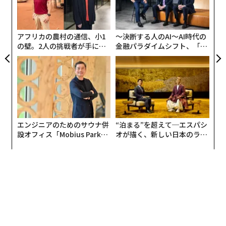
R S
防
術
た
ア
アフリカの農村の通信、小1
〜決断する人のAI〜AI時代の
の壁。2人の挑戦者が手にし
金融パラダイムシフト、「超
た「次なる武器」
個別化」の核心 【MUFG×ウ
ェルスナビ×PwC】
エンジニアのためのサウナ併
“泊まる”を超えて─エスパシ
設オフィス「Mobius Park」
オが描く、新しい日本のラグ
がオープン──タマディック
ジュアリー（中編）
が健康経営を徹底する理由