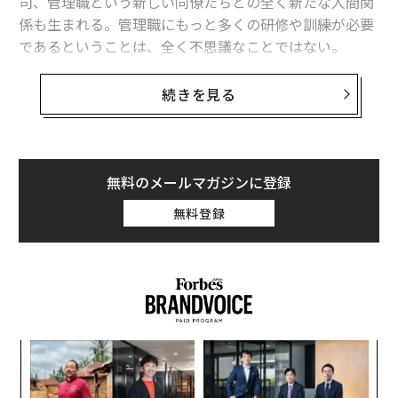
司、管理職という新しい同僚たちとの全く新たな人間関
係も生まれる。管理職にもっと多くの研修や訓練が必要
であるということは、全く不思議なことではない。
だが、驚くことに管理職の98％が、より効果的に「重要
続きを見る
な問題に対応できるようにするため」、勤務先は自分た
ちを対象としたより多くの研修を行うべきだと考えてい
ることが分かった。その重要な問題には、専門技能や対
立する者同士の仲介役を担う能力の向上、離職率の抑
無料のメールマガジンに登録
制、時間管理、プロジェクト管理などが含まれる。つま
無料登録
り、管理職に求められる職務の大半だ。
人材開発支援ソリューションを提供する米グローヴォ
（Grovo）がさまざまな業種の中間管理職500人以上を
対象に行った調査によると、彼らの多くは十分な準備が
できていない状態で新たな職務に就いたと考えているよ
キ
パ
うだ。主な調査結果は以下のとおりだ。
か。
技
キャ
無
な