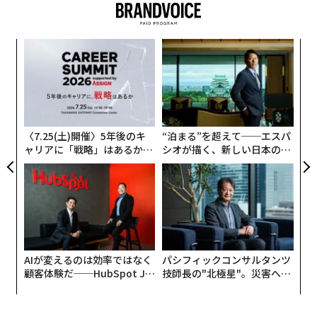
・ やる気がなくなる
・ パフォーマンスが低下する
るか
挑
・ 自分の面倒をみられない
、く
よっ
PA
目
の
ン
〈7.25(土)開催〉5年後のキ
“泊まる”を超えて──エスパ
ャリアに「戦略」はあるか。
シオが描く、新しい日本のラ
トップエグゼクティブのキャ
グジュアリー（前編）
リアに触れる1日│CAREER S
UMMIT 2026
AIが変えるのは効率ではなく
パシフィックコンサルタンツ
顧客体験だ──HubSpot Ja
技師長の"北極星"。災害への
panが語る「Grow Better」
無力感を乗り越え見つけた、
な組織のつくり方
防災一筋20年の答え