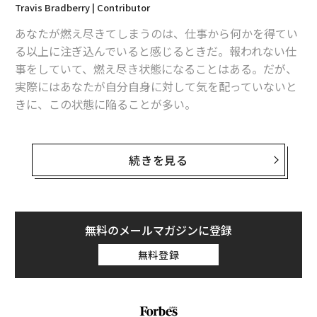
Travis Bradberry | Contributor
関連記事
あなたが燃え尽きてしまうのは、仕事から何かを得てい
る以上に注ぎ込んでいると感じるときだ。報われない仕
社員のやる気を高めるために上司がすべき「シンプルなこと」
事をしていて、燃え尽き状態になることはある。だが、
「アジアの富豪一族資産ランキング」発表、日本は二家族がトップ50入り
実際にはあなたが自分自身に対して気を配っていないと
きに、この状態に陥ることが多い。
上司に絶対教えてはいけない、あなたに関する10のこと
燃え尽きた状態になる前に、自分で何らかの行動を起こ
人事が嫌われる10の理由
すべきタイミングを把握できるように、前兆を見極める
続きを見る
必要がある。その前兆とは、次のようなものだ。
中国、トランプに対決姿勢 「iPhoneが売れなくしてやる」と宣言
・ 仕事や人間関係に難しさを感じる
タグ：
コーチ
・ 健康上の問題が起きる
無料のメールマガジンに登録
・ 認知能力に問題が出る
無料登録
・ 家でも仕事のことを考える
advertisement
・ 疲れ切る
・ 否定的になる
・ 満足できない