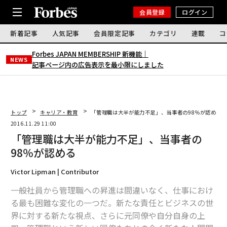
会員登録
ログイン
新着記事
人気記事
会員限定記事
カテゴリ
連載
コ
Forbes JAPAN MEMBERSHIP 新機能｜
NEWS
記事ページ内の広告表示を最小限にしました
トップ
キャリア・教育
「管理職は大半が能力不足」、当事者の98％が認める
2016.11.29 11:00
「管理職は大半が能力不足」、当事者の
98％が認める
Victor Lipman | Contributor
一般社員から管理職への昇進は間違いなく、仕事におけ
る最も困難な変化の一つだ。新たな責任とビジネスの世
界に対する新たな視点、さらに元同僚や自分自身の上