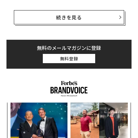
カレッジファッショニスタは、「Style Guru」と呼ばれ
る2,000人のインターンを年に3回全米の大学から募り、
続きを見る
キャンパス内のファッションスナップやコラムの投稿、
イベントの開催などと引き換えに、ファッション業界の
研修を受けられる機会を与えるサイトだ。
無料のメールマガジンに登録
2009年、当時インディアナ大学の学生だったエイミー・
無料登録
レヴィンによって開設されて以来、情報発信力に長けた
学生たちとメディアやファッション業界の橋渡しを行っ
てきた。
創業
〜
シン
金
超え
個
エ
ェ
設オ
が