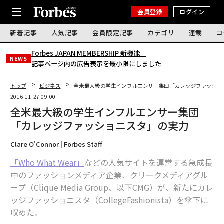
会員登録
ログイン
新着記事
人気記事
会員限定記事
カテゴリ
連載
コ
Forbes JAPAN MEMBERSHIP 新機能｜
NEWS
記事ページ内の広告表示を最小限にしました
トップ
ビジネス
全米最大級の学生インフルエンサー集団「カレッジファッショ
2016.11.27 09:00
全米最大級の学生インフルエンサー集団
「カレッジファッショニスタ」の実力
Clare O'Connor | Forbes Staff
「Who What Wear」
などの人気サイトを運営する急成長
中のファッションメディア企業、クリークメディアグル
ープ（Clique Media Group、以下CMG）が、新たにカレ
ッジファッショニスタ（CollegeFashionista）を傘下に
収めた。