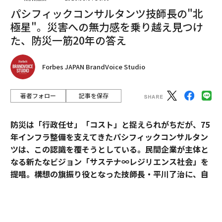
編集＝海田恭子
パシフィックコンサルタンツ技師長の"北
極星"。災害への無力感を乗り越え見つけ
た、防災一筋20年の答え
2026年9月号発売中
Forbes JAPAN BrandVoice Studio
最新号の購入はこちらから
著者フォロー
記事を保存
メンバーシップに登録する
防災は「行政任せ」「コスト」と捉えられがちだが、75
年インフラ整備を支えてきたパシフィックコンサルタン
ツは、この認識を覆そうとしている。民間企業が主体と
なる新たなビジョン「サステナ∞レジリエンス社会」を
関連記事
提唱。構想の旗振り役となった技師長・平川了治に、自
インスタグラムの有名人広告は600億円規模 「インチキ商法」批判も
身の思いと共に、ビジョンの要諦を聞いた。
フェイスブックで「リア充は長生きする」 米調査結果
「防災は、企業にとって自分ごとになりきれずにい