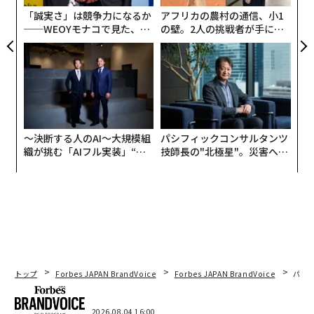
が
「誠実さ」は競争力になるか
アフリカの農村の通信、小1
──WEOYモナコで見た、く
の壁。2人の挑戦者が手にし
ら寿司の経営哲学
た「次なる武器」
〜決断する人のAI〜大規模組
パシフィックコンサルタンツ
織が挑む「AIフル実装」“使
技師長の"北極星"。災害への
う”企業から“動く”企業へ【N
無力感を乗り越え見つけた、
TTドコモビジネス×PwC】
防災一筋20年の答え
トップ
Forbes JAPAN BrandVoice
Forbes JAPAN BrandVoice
パシ
2026.08.04 16:00