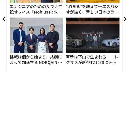
る
エンジニアのためのサウナ併
“泊まる”を超えて─エスパシ
設オフィス「Mobius Park」
オが描く、新しい日本のラグ
がオープン──タマディック
ジュアリー（中編）
が健康経営を徹底する理由
挑戦は個から始まり、共創に
革新は下山で生まれる──レ
よって加速する NORQAIN JA
クサスが新型TZとESに込め
PAN 特別座談会
た「DISCOVER」の哲学