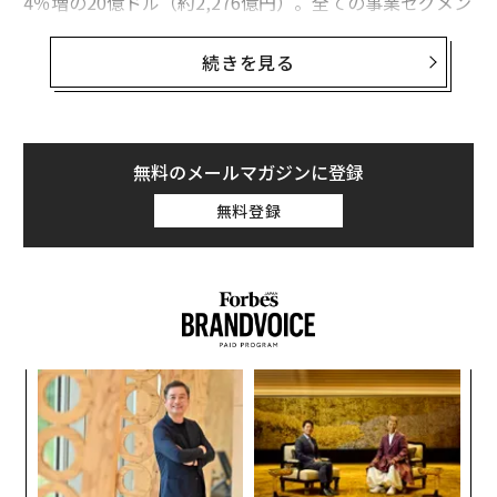
4％増の20億ドル（約2,276億円）。全ての事業セグメン
トで売上を伸ばし、創業者兼CEOのジェンスン・ファン
は、「飛躍を遂げた四半期となった。全ての製品ライン
続きを見る
が好調で、記録的な売上高と利益を計上できた。新製品
のPascal GPUはゲーム、VR、自動運転カー、データセン
ターのAI分野で大きな成功を収めた」と述べた。
無料のメールマガジンに登録
NVIDIAのGPUは、任天堂の新ゲーム機「ニンテンドース
無料登録
イッチ」にも採用され、マイクロソフトのSurface Studi
oにも搭載された。アマゾンウェブサービス、マイクロ
ソフト、IBMでも採用され、アリババはデータセンター
でサーバーの人工知能の処理を高めるPascal GPUを採用
した。テスラモーターズは、運転の完全自動化を進める
ため、全車にNVIDIAの人工知能エンジンDrive PX 2を使
義す
ア
うと発表した。
むス
の
た
「
3
C