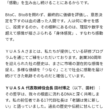
「感動」を生み出し続けることにあるからです。
BtoC、BtoBを問わず、最終的に価値を評価し、意思決
定を下すのは血の通った人間です。人は何に幸せを感
じ、投資するのか。その根幹にあるのは、理屈や数字を
超えて感情が揺さぶられる「身体感覚」、すなわち感動
です。
ＹＵＡＳＡさまとは、私たちが提供している研修プログ
ラムを通じてご縁をいただいております。創業360周年
を迎えられた社の歴史は、まさに市場の潜在的な感情を
捉え、多様な価値を「つなぐ」ことで社会に感動を届け
続けてきた軌跡そのものだと確信しています。
ＹＵＡＳＡ 代表取締役会長 田村博之
（以下、
田村
）：
その哲学は、我々の根底に流れるDNAと深く共鳴しま
す。私の前任者である17代目社長は「老舗は常に新し
い」と語っていました。過去の歴史や伝統に甘んじてし