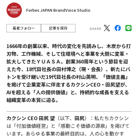
Forbes JAPAN BrandVoice Studio
著者フォロー
記事を保存
1666年の創業以来、時代の変化を先読みし、木炭から打
刃物、工作機械、そして住環境へと事業を大胆に変革・
拡大してきたＹＵＡＳＡ。創業360周年という節目を迎
えた今、18代目社長の田村博之（現・会長）、新たにバ
トンを受け継いだ19代目社長の村山英明、「価値主義」
を掲げて企業変革に伴走するカクシンCEO・田尻望が、
AIを超える「人の提供価値」と、持続的な成長を支える
組織変革の本質に迫る。
カクシン CEO 田尻 望
（以下、
田尻
）：私たちカクシン
は「付加価値経営」と「感動こそ価値の源泉」を掲げて
います。あらゆる事業の最終目的は、人の心を動かす