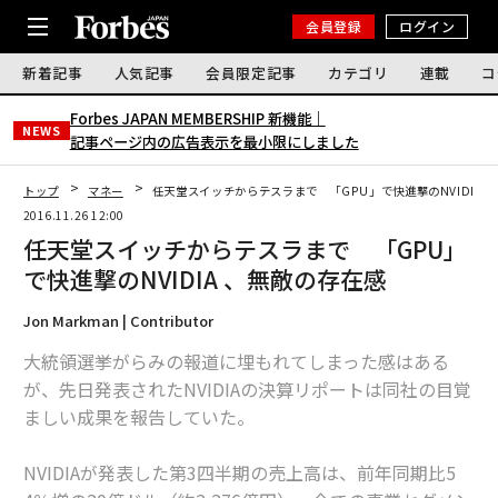
会員登録
ログイン
新着記事
人気記事
会員限定記事
カテゴリ
連載
コ
Forbes JAPAN MEMBERSHIP 新機能｜
NEWS
記事ページ内の広告表示を最小限にしました
トップ
マネー
任天堂スイッチからテスラまで 「GPU」で快進撃のNVIDIA 
2016.11.26 12:00
任天堂スイッチからテスラまで 「GPU」
で快進撃のNVIDIA 、無敵の存在感
Jon Markman | Contributor
大統領選挙がらみの報道に埋もれてしまった感はある
が、先日発表されたNVIDIAの決算リポートは同社の目覚
ましい成果を報告していた。
NVIDIAが発表した第3四半期の売上高は、前年同期比5