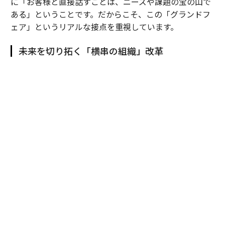
に「お客様と直接話すことは、ニーズや課題の宝の山で
ある」ということです。だからこそ、この「グランドフ
ェア」というリアルな接点を重視しています。
未来を切り拓く「横串の組織」改革
田村
：国内で進化させてきた「グランドフェア」を、20
25年にタイで初開催しました。これは単なる海外展示会
ではなく、我々の総合力を現地で面展開するための強い
意思表示です。
これまでは日系製造業の海外進出に合わせ、「モノづく
り」の領域を中心に事業を展開してきましたが、それだ
けでは限界があります。そこで、住設や建材など国内の
リソースを融合させ、日本で培った総合力をタイでも再
現することを目指したのが、現地の富裕層向け住宅を丸
ごと一軒改装した「ＹＵＡＳＡ ＳＡＫＵＲＡ ＨＯＵＳ
Ｅ」プロジェクトです。