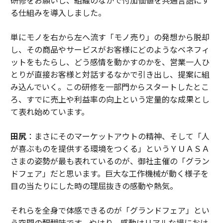
る仕組みを導入しました。
単にモノを右から左へ流す「モノ売り」の発想から脱却
し、その商品やサービスがお客様にどのようなベネフィ
ットをもたらし、どう感情を動かすのかを、営業一人ひ
とりが直接お客様と対話するなかで引き出し、提案に組
み込んでいく。この研修を一部門からスタートしたとこ
ろ、すでに売上や利益率の向上という定量的な成果とし
て表れ始めています。
田尻
：まさにそのマーケットアウトの精神、そして「人
が喜ぶものを提供する環境をつくる」というＹＵＡＳＡ
さまの姿勢が最も表れているのが、御社主催の「グラン
ドフェア」だと思います。巨大な工作機械が動く様子を
目の当たりにした時の理屈抜きの感動や熱気。
それらを全身で体感できるのが「グランドフェア」とい
う空間の醍醐味です。やはり、感動はリアルな場におけ