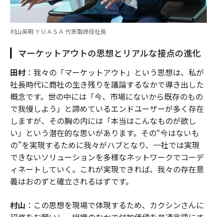
村山英明 ＹＵＡＳＡ 代表取締役社長
マーケットアウトの思想とリアルな接点の進化
田村
：我々の「マーケットアウト」という思想は、私が
社長時代に商社の生き残りを議論するなかで導き出した
概念です。世の中には「今、市場にないから既存のもの
で我慢しよう」と諦めているエンドユーザーが多く存在
しますが、その胸の内には「本当はこんなものが欲し
い」という潜在的な思いがあります。その“今はないも
の”を実現するために我々がハブとなり、一社では実現
できないソリューションを多様なネットワークでコーデ
ィネートしていく。これが実現できれば、我々の存在意
義はおのずと確立されるはずです。
村山
：この思想を現場で体現するため、カクシンさんに
研修をお願いし、組織のなかで付加価値を共通言語にす