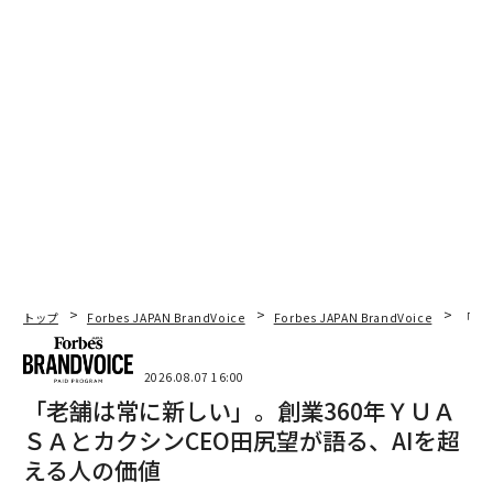
トップ
Forbes JAPAN BrandVoice
Forbes JAPAN BrandVoice
「老
2026.08.07 16:00
「老舗は常に新しい」。創業360年ＹＵＡ
ＳＡとカクシンCEO田尻望が語る、AIを超
える人の価値