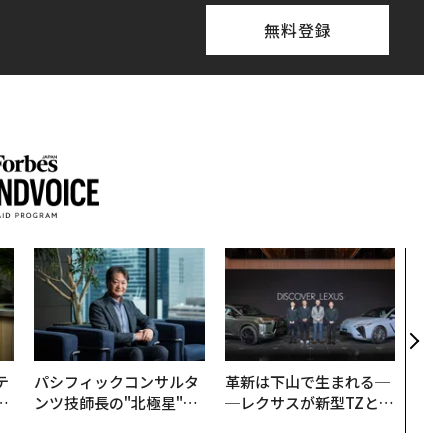
無料登録
挑戦
創に
QAI
テ
パシフィックコンサルタ
革新は下山で生まれる─
レ
ンツ技師長の"北極星"。
─レクサスが新型TZとE
世
災害への無力感を乗り越
Sに込めた「DISCOVE
え見つけた、防災一筋20
R」の哲学