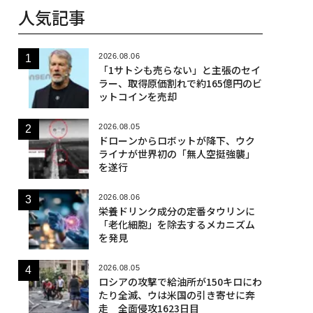
人気記事
2026.08.06
「1サトシも売らない」と主張のセイ
ラー、取得原価割れで約165億円のビ
ットコインを売却
2026.08.05
ドローンからロボットが降下、ウク
ライナが世界初の「無人空挺強襲」
を遂行
2026.08.06
栄養ドリンク成分の定番タウリンに
「老化細胞」を除去するメカニズム
を発見
2026.08.05
ロシアの攻撃で給油所が150キロにわ
たり全滅、ウは米国の引き寄せに奔
走 全面侵攻1623日目