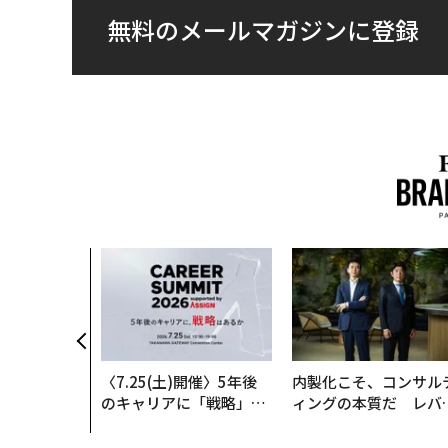
無料のメールマガジンに登録
超えて──エ
描く、新しい
ジュアリー
〈7.25(土)開催〉5年後
内製化こそ、コンサル
のキャリアに「戦略」は
ィングの本質だ レバ
あるか。トップエグゼク
ジーズが実践する、次
ティブのキャリアに触れ
代ファームの全貌