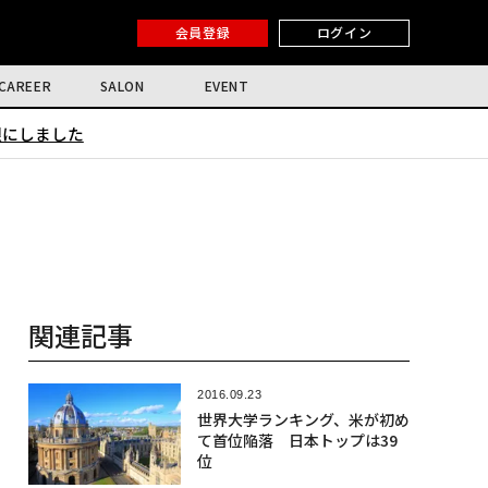
会員登録
ログイン
CAREER
SALON
EVENT
限にしました
関連記事
2016.09.23
世界大学ランキング、米が初め
て首位陥落 日本トップは39
位