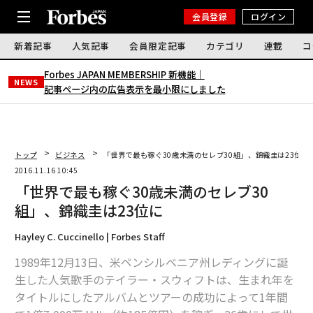
会員登録
ログイン
新着記事
人気記事
会員限定記事
カテゴリ
連載
コ
Forbes JAPAN MEMBERSHIP 新機能｜
NEWS
記事ページ内の広告表示を最小限にしました
トップ
ビジネス
「世界で最も稼ぐ30歳未満のセレブ30組」、錦織圭は23位に
2016.11.16 10:45
「世界で最も稼ぐ30歳未満のセレブ30
組」、錦織圭は23位に
Hayley C. Cuccinello | Forbes Staff
1989年12月13日、米ペンシルベニア州レディングに誕
生した人気歌手のテイラー・スウィフトは、生まれ年を
タイトルにしたアルバムとツアーの成功によって1年間