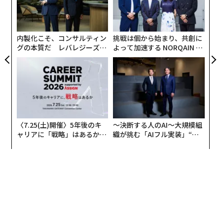
義す
革
ケーキ
ェ
むス
ク
チーズ
た「
ベーコン
内製化こそ、コンサルティン
挑戦は個から始まり、共創に
フライドチキン
グの本質だ レバレジーズが
よって加速する NORQAIN JA
ロールパン
実践する、次世代ファームの
PAN 特別座談会
ポップコーン
全貌
〈7.25(土)開催〉5年後のキ
〜決断する人のAI〜大規模組
ャリアに「戦略」はあるか。
織が挑む「AIフル実装」“使
トップエグゼクティブのキャ
う”企業から“動く”企業へ【N
リアに触れる1日│CAREER S
TTドコモビジネス×PwC】
UMMIT 2026