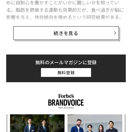
めに自制心を働かすことがいかに難しいかを知ってい
る。脂肪を燃焼する運動も効果的だが、食べ過ぎが脳に
影響を与え、依存傾向を強めるという研究結果がある。
高脂肪、高カロリーの食べ物は、麻薬的な快楽を生み出
続きを見る
す。お腹がいっぱいでも、食べ続けてしまう。そして、
体重がどんどん増えていく。それはどのような食べ物な
のだろうか。一般的に砂糖が大量に含まれた高脂肪、高
カロリーの加工食品は依存性の高い食べ物の上位に挙げ
無料のメールマガジンに登録
られる。例えば以下のような食品だ。
無料登録
ピザ
チョコレート
クッキーの詰め合わせ
アイスクリーム
フライドポテト
小1
〜
チーズバーガー
にし
金
炭酸飲料
個