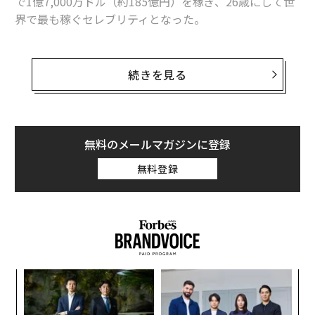
で1億7,000万ドル（約185億円）を稼ぎ、26歳にして世
界で最も稼ぐセレブリティとなった。
「1989」ツアーは北米地域で2億ドルの興行収入を上
げ、ザ・ローリング・ストーンの記録を更新。ワールド
続きを見る
ツアー全体の収入は2億5,000万ドルに達した。同名のア
ルバムは世界で900万枚を売り上げ、ビルボードの全米
アルバムチャートで1年間にわたり上位10位以内にとど
まった。
無料のメールマガジンに登録
無料登録
スウィフトはさらに、アップルやコカ・コーラ、ケッズ
などのブランドの広告にも出演。資産総額は推定2億5,0
00万ドルで、フォーブスの「米国の女性芸能人長者番
付」で最年少のランク入りを果たした。
小1
〜
にし
金
個
義す
革