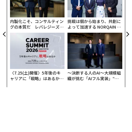
ェ
むス
ク
た「
内製化こそ、コンサルティン
挑戦は個から始まり、共創に
グの本質だ レバレジーズが
よって加速する NORQAIN JA
実践する、次世代ファームの
PAN 特別座談会
全貌
〈7.25(土)開催〉5年後のキ
〜決断する人のAI〜大規模組
ャリアに「戦略」はあるか。
織が挑む「AIフル実装」“使
トップエグゼクティブのキャ
う”企業から“動く”企業へ【N
リアに触れる1日│CAREER S
TTドコモビジネス×PwC】
UMMIT 2026