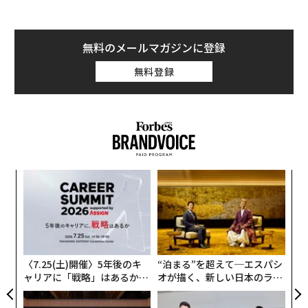
ルバムは世界で900万枚を売り上げ、ビルボードの全米
アルバムチャートで1年間にわたり上位10位以内にとど
まった。
無料のメールマガジンに登録
無料登録
スウィフトはさらに、アップルやコカ・コーラ、ケッズ
などのブランドの広告にも出演。資産総額は推定2億5,0
00万ドルで、フォーブスの「米国の女性芸能人長者番
付」で最年少のランク入りを果たした。
フォーブスがまとめた今年の「世界で最も稼ぐ30歳未満
〜
のセレブリティ」ランキングに入った30組のうち、最年
金
少は22歳のジャスティン・ビーバー（6位）だった。テ
個
パ
ニス界のスター、ラファエル・ナダル（18位）はランキ
ェ
技
ング対象期間（2015年6月1日～16年6月1日）終了から2
無
日後に30歳の誕生日を迎え、かろうじてランク入りを果
防
〈7.25(土)開催〉5年後のキ
“泊まる”を超えて─エスパシ
たした。ドレイク（17位）とウサイン・ボルト（27位）
ャリアに「戦略」はあるか。
オが描く、新しい日本のラグ
も対象期間後に30歳の誕生日を迎えている。
トップエグゼクティブのキャ
ジュアリー（中編）
リアに触れる1日│CAREER S