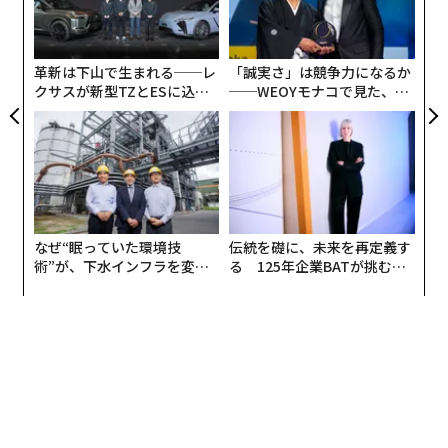
の
た
革新は下山で生まれる──レ
「誠実さ」は競争力になるか
クサスが新型TZとESに込め
──WEOYモナコで見た、く
た「DISCOVER」の哲学
ら寿司の経営哲学
なぜ“眠っていた環境技
伝統を礎に、未来を再定義す
術”が、下水インフラを変え
る 125年企業BATが挑むス
たのか──産総研×月島JFE
モークレスな未来
アクアソリューションの10年