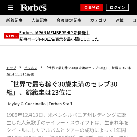
会員登録
ログイン
新着記事
人気記事
会員限定記事
カテゴリ
連載
コ
Forbes JAPAN MEMBERSHIP 新機能｜
NEWS
記事ページ内の広告表示を最小限にしました
トップ
ビジネス
「世界で最も稼ぐ30歳未満のセレブ30組」、錦織圭は23位に
2016.11.16 10:45
「世界で最も稼ぐ30歳未満のセレブ30
組」、錦織圭は23位に
Hayley C. Cuccinello | Forbes Staff
1989年12月13日、米ペンシルベニア州レディングに誕
生した人気歌手のテイラー・スウィフトは、生まれ年を
タイトルにしたアルバムとツアーの成功によって1年間