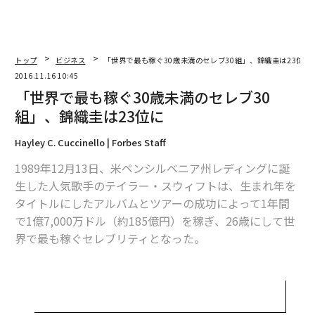
トップ
ビジネス
「世界で最も稼ぐ30歳未満のセレブ30組」、錦織圭は23位に
2016.11.16 10:45
「世界で最も稼ぐ30歳未満のセレブ30
組」、錦織圭は23位に
Hayley C. Cuccinello | Forbes Staff
1989年12月13日、米ペンシルベニア州レディングに誕
生した人気歌手のテイラー・スウィフトは、生まれ年を
タイトルにしたアルバムとツアーの成功によって1年間
で1億7,000万ドル（約185億円）を稼ぎ、26歳にして世
界で最も稼ぐセレブリティとなった。
「1989」ツアーは北米地域で2億ドルの興行収入を上
げ、ザ・ローリング・ストーンの記録を更新。ワールド
ツアー全体の収入は2億5,000万ドルに達した。同名のア