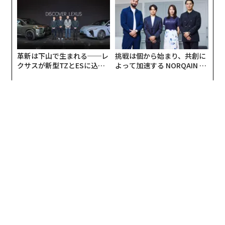
UMMIT 2026
昨年のランキングでは、スウィフトは1位の座を英ボー
イバンド「ワン・ダイレクション」に譲っていたが、今
年は両者の位置が逆転。1億1,000万ドルを稼いだワン・
ダイレクションは2位に甘んじた。
革新は下山で生まれる──レ
挑戦は個から始まり、共創に
クサスが新型TZとESに込め
よって加速する NORQAIN JA
3位は、世界で2番目に稼ぐスポーツ選手リオネル・メッ
た「DISCOVER」の哲学
PAN 特別座談会
シの8,150万ドル。メッシは昨年7月、父親とともに脱税
の罪で有罪判決を受けたが、その後判決を不服として上
訴。訴訟は現在も進行中だ。
今年のランキングには女優1人、ミュージシャン9組、ス
ポーツ選手20人が入った。芸能界では若さが重視される
が、スポーツ界ではその傾向が顕著だ。世界で最も稼ぐ
スポーツ選手100人の平均年齢は31歳なのに対し、最も
稼ぐ映画男優20人の45％が50歳を超えている。
世界で最も稼ぐ30歳未満のセレブリティとなった37人の
うち、ほぼ3分の1に当たる35.1％が米国以外の出身だっ