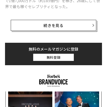
で1億7,000万ドル（約185億円）を稼ぎ、26歳にして世
界で最も稼ぐセレブリティとなった。
「1989」ツアーは北米地域で2億ドルの興行収入を上
げ、ザ・ローリング・ストーンの記録を更新。ワールド
続きを見る
ツアー全体の収入は2億5,000万ドルに達した。同名のア
ルバムは世界で900万枚を売り上げ、ビルボードの全米
アルバムチャートで1年間にわたり上位10位以内にとど
まった。
無料のメールマガジンに登録
無料登録
スウィフトはさらに、アップルやコカ・コーラ、ケッズ
などのブランドの広告にも出演。資産総額は推定2億5,0
00万ドルで、フォーブスの「米国の女性芸能人長者番
付」で最年少のランク入りを果たした。
“
オ
ジ
ア