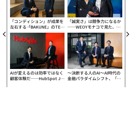
防
術
た
ア
「コンディション」が成果を
「誠実さ」は競争力になるか
左右する――「BAKUNE」のTEN
──WEOYモナコで見た、く
TIALが支える「挑戦者の明
ら寿司の経営哲学
日」
AIが変えるのは効率ではなく
〜決断する人のAI〜AI時代の
顧客体験だ──HubSpot Ja
金融パラダイムシフト、「超
panが語る「Grow Better」
個別化」の核心 【MUFG×ウ
な組織のつくり方
ェルスナビ×PwC】