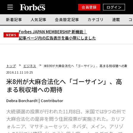
会員登録
ログイン
新着記事
人気記事
会員限定記事
カテゴリ
連載
コ
Forbes JAPAN MEMBERSHIP 新機能｜
NEWS
記事ページ内の広告表示を最小限にしました
トップ
ビジネス
米8州が大麻合法化へ「ゴーサイン」、高まる税収増への期待
2016.11.11 10:25
米8州が大麻合法化へ「ゴーサイン」、高
まる税収増への期待
Debra Borchardt | Contributor
大統領選の投票が行われた11月8日、米国では9つの州で
大麻合法化の是非を問う住民投票が実施された。カリフ
ォルニア、マサチューセッツ、ネバダ、メイン、アリゾ