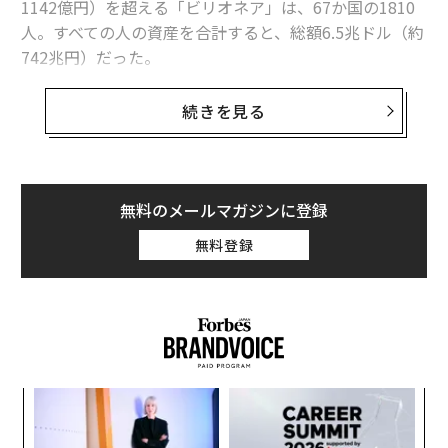
1142億円）を超える「ビリオネア」は、67か国の1810
人。すべての人の資産を合計すると、総額6.5兆ドル（約
742兆円）だった。
そのビリオネアたちにまつわる12の事柄を紹介する。
続きを見る
1.
過去30年間に「世界一の富豪」の肩書を得たのはわず
か5人。
ウォーレン・バフェット
、
カルロス・スリム
、
堤義明、森泰吉郎、ビル・ゲイツの各氏だ。ゲイツは過
無料のメールマガジンに登録
去22年間に、首位を17回獲得している。
無料登録
ア
の
た