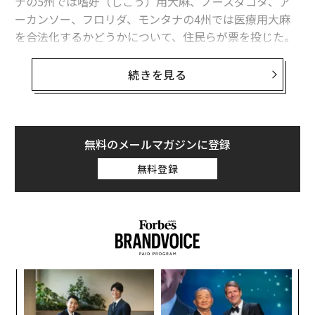
ナの5州では嗜好（しこう）用大麻、ノースダコタ、ア
ーカンソー、フロリダ、モンタナの4州では医療用大麻
を合法化するかどうかについて、住民らが票を投じた。
その結果、医療用大麻をすでに認めているアリゾナ州だ
続きを見る
けが、嗜好用利用の許可を否決。その他の州は全て、住
民の
大半が合法化を支持
した。この問題については、今
後ドナルド・トランプ次期大統領がどのような対応をす
るかに注目が集まっている。
無料のメールマガジンに登録
無料登録
・嗜好用大麻
パ
技
無
な