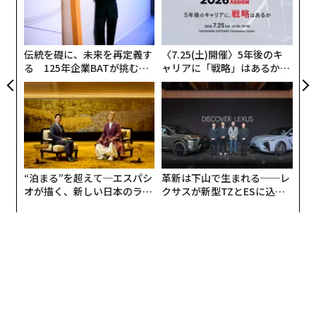
〜
織
う
T
伝統を礎に、未来を再定義す
〈7.25(土)開催〉5年後のキ
る 125年企業BATが挑むス
ャリアに「戦略」はあるか。
モークレスな未来
トップエグゼクティブのキャ
リアに触れる1日│CAREER S
UMMIT 2026
“泊まる”を超えて─エスパシ
革新は下山で生まれる──レ
オが描く、新しい日本のラグ
クサスが新型TZとESに込め
ジュアリー（中編）
た「DISCOVER」の哲学
編集 = 木内涼子