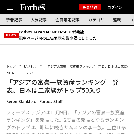
会員登録
ログイン
新着記事
人気記事
会員限定記事
カテゴリ
連載
コ
Forbes JAPAN MEMBERSHIP 新機能｜
NEWS
記事ページ内の広告表示を最小限にしました
トップ
ビジネス
「アジアの富豪一族資産ランキング」発表、日本は二家族がト
2016.11.10 17:23
「アジアの富豪一族資産ランキング」発
表、日本は二家族がトップ50入り
Keren Blankfeld | Forbes Staff
フォーブス アジアは11月9日、「アジアの富豪一族資産
ランキング」を発表した。2度目の発表となるランキン
グのトップは、昨年に続きサムスンの李一族。上位10家