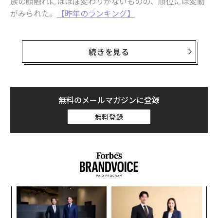
族の顔触れにはほぼ変わりがないものの、順位には変動
がみられた。
【昨年のランキング】
また、日本からはサントリーを経営する佐治家が18位
に、森ビルの森家が24位に名を連ねた。
続きを見る
50位までに名前が挙がった家族が経営する企業は、さま
ざまな分野で国際的に事業を展開している。業種は上位
5社だけをみても、テクノロジーから家畜生産、不動産
無料のメールマガジンに登録
など、多岐にわたる。
無料登録
パ
技
無
A