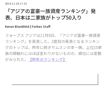
2016.11.10 17:23
「アジアの富豪一族資産ランキング」発
2026年9月号発売中
表、日本は二家族がトップ50入り
Keren Blankfeld | Forbes Staff
最新号の購入はこちらから
フォーブス アジアは11月9日、「アジアの富豪一族資産
ランキング」を発表した。2度目の発表となるランキン
メンバーシップに登録する
グのトップは、昨年に続きサムスンの李一族。上位10家
族の顔触れにはほぼ変わりがないものの、順位には変動
がみられた。
【昨年のランキング】
また、日本からはサントリーを経営する佐治家が18位
関連記事
に、森ビルの森家が24位に名を連ねた。
「世界一の富豪」だった日本人とは？ 長者番付に関する12のトリビア
50位までに名前が挙がった家族が経営する企業は、さま
世界が仰天した「日本車の変な名前」ワースト7 名前が男性器の車も
ざまな分野で国際的に事業を展開している。業種は上位
5社だけをみても、テクノロジーから家畜生産、不動産
有能な外国人に敬遠される「日本」という職場、魅力は中国・インドに及
など、多岐にわたる。