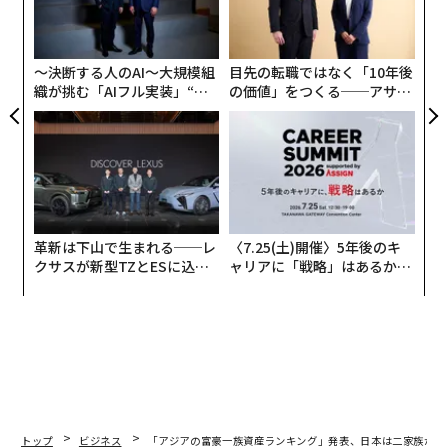
防
顧客
pa
な
〜決断する人のAI〜大規模組
目先の転職ではなく「10年後
織が挑む「AIフル実装」“使
の価値」をつくる──アサイ
う”企業から“動く”企業へ【N
ンの長期伴走型支援とは
TTドコモビジネス×PwC】
革新は下山で生まれる──レ
〈7.25(土)開催〉5年後のキ
クサスが新型TZとESに込め
ャリアに「戦略」はあるか。
た「DISCOVER」の哲学
トップエグゼクティブのキャ
リアに触れる1日│CAREER S
UMMIT 2026
編集 = 木内涼子
トップ
ビジネス
「アジアの富豪一族資産ランキング」発表、日本は二家族がト