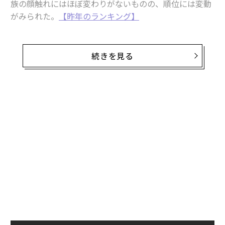
族の顔触れにはほぼ変わりがないものの、順位には変動
がみられた。
【昨年のランキング】
また、日本からはサントリーを経営する佐治家が18位
に、森ビルの森家が24位に名を連ねた。
続きを見る
50位までに名前が挙がった家族が経営する企業は、さま
ざまな分野で国際的に事業を展開している。業種は上位
5社だけをみても、テクノロジーから家畜生産、不動産
など、多岐にわたる。
今回のリストで注目すべき点は、インドの存在感が高ま
っていることだ。17社がインド企業となっており、これ
らを経営する一族のうち3家族は、今回が初のランク入
りとなった。
ランキングは、3世代以上にわたってアジアを拠点に事
業を拡大してきた家族を対象としている。50位までの一