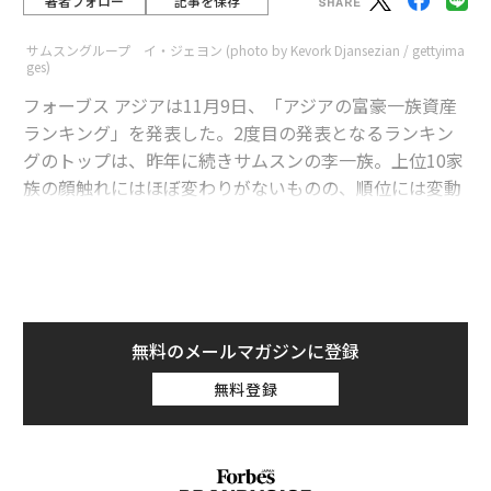
著者フォロー
記事を保存
サムスングループ イ・ジェヨン (photo by Kevork Djansezian / gettyima
ges)
フォーブス アジアは11月9日、「アジアの富豪一族資産
ランキング」を発表した。2度目の発表となるランキン
グのトップは、昨年に続きサムスンの李一族。上位10家
族の顔触れにはほぼ変わりがないものの、順位には変動
がみられた。
【昨年のランキング】
advertisement
また、日本からはサントリーを経営する佐治家が18位
無料のメールマガジンに登録
に、森ビルの森家が24位に名を連ねた。
無料登録
50位までに名前が挙がった家族が経営する企業は、さま
ざまな分野で国際的に事業を展開している。業種は上位
5社だけをみても、テクノロジーから家畜生産、不動産