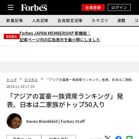
会員登録
ログイン
新着記事
人気記事
会員限定記事
カテゴリ
連載
コ
Forbes JAPAN MEMBERSHIP 新機能｜
NEWS
記事ページ内の広告表示を最小限にしました
トップ
ビジネス
「アジアの富豪一族資産ランキング」発表、日本は二家族がト
2016.11.10 17:23
「アジアの富豪一族資産ランキング」発
表、日本は二家族がトップ50入り
Keren Blankfeld | Forbes Staff