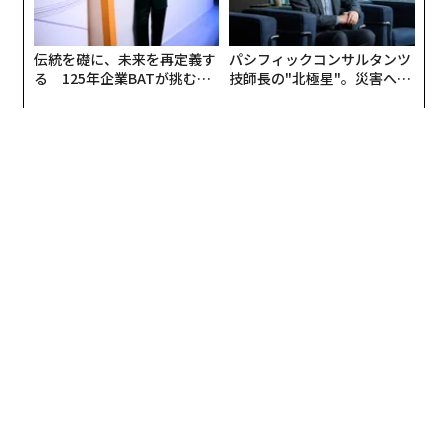
4位 郭（クオック）
：香港、252億ドル、サンフンカ
イ・プロパティーズ
伝統を礎に、未来を再定義す
パシフィックコンサルタンツ
る 125年企業BATが挑むス
技師長の"北極星"。災害への
モークレスな未来
無力感を乗り越え見つけた、
5位 李（リ）
：香港、247億ドル、へンダーソンラン
防災一筋20年の答え
ド・デベロップメント
『新着記事はこちら』
アジアの富豪一族資産ランキング
次ページ ＞
上位50位
1
2
編集 = 木内涼子