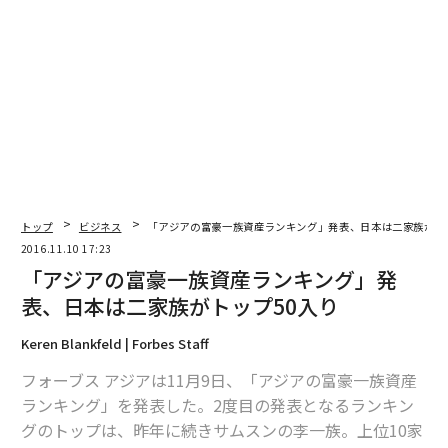
関連記事
「世界一の富豪」だった日本人とは？ 長者番付に関する12のトリビア
世界が仰天した「日本車の変な名前」ワースト7 名前が男性器の車も
有能な外国人に敬遠される「日本」という職場、魅力は中国・インドに及
トップ
ビジネス
「アジアの富豪一族資産ランキング」発表、日本は二家族がト
ばず
2016.11.10 17:23
中国富裕層がハマるマナー教室 「10日間で150万円」の高額講座も
「アジアの富豪一族資産ランキング」発
表、日本は二家族がトップ50入り
中国人が神と崇める意外な家庭薬、日本の「神薬」10選
Keren Blankfeld | Forbes Staff
タグ：
サムスン
長者番付
森ビル
サントリー
フォーブス アジアは11月9日、「アジアの富豪一族資産
ランキング」を発表した。2度目の発表となるランキン
グのトップは、昨年に続きサムスンの李一族。上位10家
advertisement