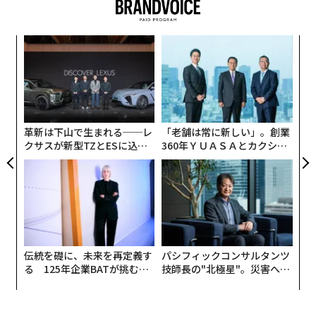
など、多岐にわたる。
創に
な
 JA
術
た
「
ア
─
ら
革新は下山で生まれる──レ
「老舗は常に新しい」。創業
クサスが新型TZとESに込め
360年ＹＵＡＳＡとカクシン
た「DISCOVER」の哲学
CEO田尻望が語る、AIを超え
る人の価値
伝統を礎に、未来を再定義す
パシフィックコンサルタンツ
る 125年企業BATが挑むス
技師長の"北極星"。災害への
モークレスな未来
無力感を乗り越え見つけた、
防災一筋20年の答え