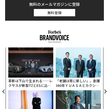
族が保有する資産の総額は、5,190億ドル（約54兆7,900
無料のメールマガジンに登録
億円）。今年50位だった一族の保有資産は、昨年より5
無料登録
億ドル多い34億ドルとなった。
各家族の資産を割り出すにあたっては、2016年10月28
日時点での株価と為替レートを基準とした。非公開企業
については、同様のビジネスを行う上場企業の資産を参
考にした。
創に
な
 JA
術
アジアの富豪一族資産ランキング TOP5
（一族：国、
た
資産、会社）
「
ア
─
ら
1位 李（イ）
：韓国、296億ドル、サムスン財閥
革新は下山で生まれる──レ
「老舗は常に新しい」。創業
クサスが新型TZとESに込め
360年ＹＵＡＳＡとカクシン
2位 ジアラワノン
：タイ、277億ドル、CPグループ
た「DISCOVER」の哲学
CEO田尻望が語る、AIを超え
る人の価値
3位 アンバニ
：インド、258億ドル、リライアンス財
閥