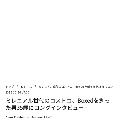
編集＝上田裕資
2026年9月号発売中
最新号の購入はこちらから
メンバーシップに登録する
トップ
ビジネス
ミレニアル世代のコストコ、Boxedを創った男35歳にロング
関連記事
2016.10.26 17:00
ミレニアル世代のコストコ、Boxedを創っ
ミレニアル世代のコストコ、Boxedを創った男35歳にロングインタビュー
た男35歳にロングインタビュー
人工知能とのセックスを実現するリアルドール社 来年にも初号機を発売
Amy Feldman | Forbes Staff