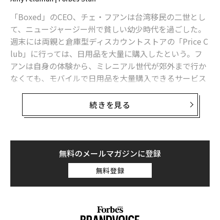
予定
「Boxed」のCEO、チェ・フアンは台湾移民の二世とし
下着ビジネスを変えた男、「ミーアンディーズ」創業者の信念
て、ニュージャージー州で貧しい幼少時代を過ごした。
週末には両親と倉庫型ディスカウントストアの「Price C
大麻デリバリー企業、Eazeが13億円の資金調達 DCMベンチャーズ他
lub」に行っては、日用品を大量に購入したという。フ
アンは自身の体験から、ミレニアル世代が郊外まで行か
ダメな上司の「素質」を見破る10項目、身近に該当者はいる？
なくても、モバイルで日用品を大量購入できるサービス
を思い付き、2013年に友人数人とBoxedを創業した。
モトローラ
コストコ
ロッキード
フレンドリー
続きを見る
タグ：
セコイア・キャピタル
デル／Dell
Boxedの売りは会員費が無料で、家庭用洗剤やひげ剃
ロッキード・マーティン
ニコン
マツダ
り、クラッカー等の日用雑貨をモバイルから注文可能な
点。ファミリーサイズ向けの大量購入により、他のスト
アが実現できない低価格を実現し、全米のほとんどの州
無料のメールマガジンに登録
advertisement
に二日以内の配達を行なっている。
無料登録
現在35歳のフアンは、かつてゲーム会社「Astro Ape」
を仲間たちと創業し、ジンガに売却。ニューヨークに本
拠を置くBoxedのCEOとして、同社の驚異的な成長をリ