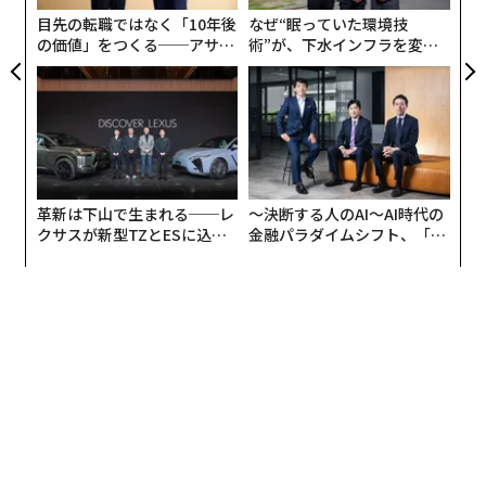
目先の転職ではなく「10年後
なぜ“眠っていた環境技
の価値」をつくる──アサイ
術”が、下水インフラを変え
ンの長期伴走型支援とは
たのか──産総研×月島JFE
アクアソリューションの10年
革新は下山で生まれる──レ
〜決断する人のAI〜AI時代の
クサスが新型TZとESに込め
金融パラダイムシフト、「超
た「DISCOVER」の哲学
個別化」の核心 【MUFG×ウ
ェルスナビ×PwC】