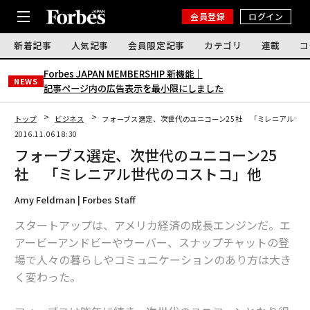
会員登録
ログイン
新着記事
人気記事
会員限定記事
カテゴリ
連載
コ
Forbes JAPAN MEMBERSHIP 新機能｜
NEWS
記事ページ内の広告表示を最小限にしました
トップ
ビジネス
フォーブス選定、次世代のユニコーン25社 「ミレニアル世代
2016.11.06 18:30
フォーブス選定、次世代のユニコーン25
社 「ミレニアル世代のコストコ」他
Amy Feldman | Forbes Staff
スタートアップは、アメリカ経済の成長エンジンだ。エ
アービーアンドビーやウーバー、スナップチャットの登
場で人々の暮らしやコミュニケーションのあり方は大き
く変わった。