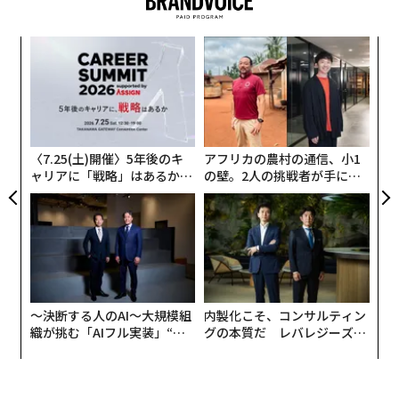
ードしている。同社はこれまでにDST GlobalやGGV Cap
italなどから総額1億3,300万ドル（約138億円）を調達し
〜
た。2年前の売上高は800万ドルに過ぎなかったが、今年
金
は1億ドルを突破する見込みで、フォーブスはBoxedを
個
な
「次世代のスタートアップ企業」25社リストに選出し
ェ
術
た。
た
ア
〈7.25(土)開催〉5年後のキ
アフリカの農村の通信、小1
ャリアに「戦略」はあるか。
の壁。2人の挑戦者が手にし
トップエグゼクティブのキャ
た「次なる武器」
リアに触れる1日│CAREER S
UMMIT 2026
〜決断する人のAI〜大規模組
内製化こそ、コンサルティン
織が挑む「AIフル実装」“使
グの本質だ レバレジーズが
う”企業から“動く”企業へ【N
実践する、次世代ファームの
TTドコモビジネス×PwC】
全貌