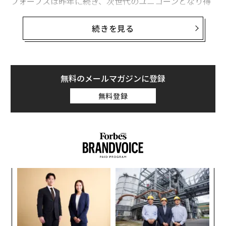
フォーブスは昨年に続き、次世代のユニコーンとなり得
る米国のスタートアップ企業25社を選出した。クラウド
ファンディングサイトを運営する「GoFundMe」は、ユ
続きを見る
ニコーンに最も近い企業の一つ。「Fuze」はコミュニケ
ーションを統合する“ユニファイド・コミュニケーショ
ン”の分野で急成長中の企業。また、「Sisense」はGEや
ターゲットなどの大手企業にビッグデータ解析用のソフ
無料のメールマガジンに登録
トウェアを販売している。「Boxed」はモバイルアプリ
無料登録
を使って日用品をバルク買いできるサービスを提供し
「ミレニアル世代のコストコ」と呼ばれている。
以下に25社のうち12社の事業内容の詳細を紹介する。
パ
技
無
“
防
オ
ジ