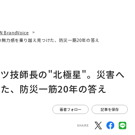
N BrandVoice
の無力感を乗り越え見つけた、防災一筋20年の答え
ツ技師長の"北極星"。災害へ
た、防災一筋20年の答え
著者フォロー
記事を保存