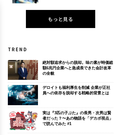
もっと見る
TREND
絶対額追求からの脱却。味の素が時価総
額6兆円企業へと急成長できた会計改革
の全貌
デロイトも福利厚生を削減 企業が正社
員への依存を脱却する戦略的背景とは
実は『3匹の子ぶた』の長男・次男は賢
者だった？〜あの物語を「デカボ視点」
で読んでみた #1