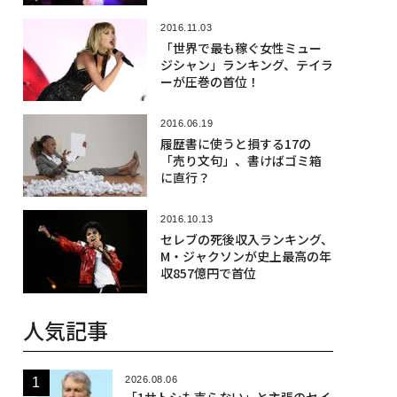
2016.11.03
「世界で最も稼ぐ女性ミュー
ジシャン」ランキング、テイラ
ーが圧巻の首位！
2016.06.19
履歴書に使うと損する17の
「売り文句」、書けばゴミ箱
に直行？
2016.10.13
セレブの死後収入ランキング、
M・ジャクソンが史上最高の年
収857億円で首位
人気記事
2026.08.06
「1サトシも売らない」と主張のセイ