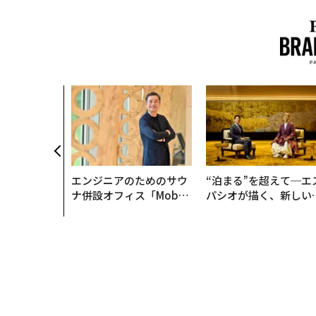
エンジニアのためのサウ
“泊まる”を超えて─エ
ナ併設オフィス「Mobiu
パシオが描く、新しい
s Park」がオープン──
本のラグジュアリー（
タマディックが健康経営
編）
を徹底する理由