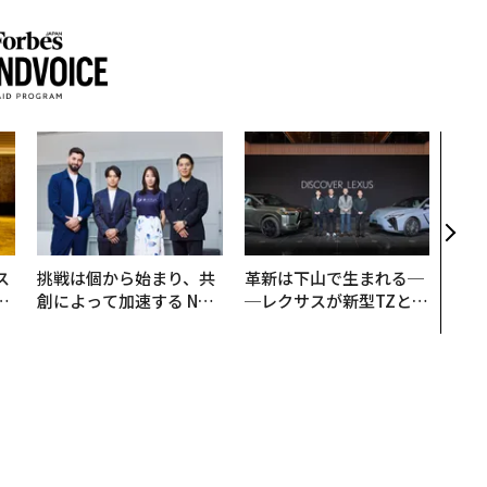
アフ
小1
手に
ス
挑戦は個から始まり、共
革新は下山で生まれる─
日
創によって加速する NOR
─レクサスが新型TZとE
中
QAIN JAPAN 特別座談会
Sに込めた「DISCOVE
R」の哲学