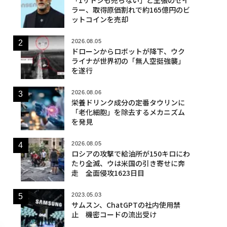
ラー、取得原価割れで約165億円のビ
ットコインを売却
2026.08.05
ドローンからロボットが降下、ウク
ライナが世界初の「無人空挺強襲」
を遂行
2026.08.06
栄養ドリンク成分の定番タウリンに
「老化細胞」を除去するメカニズム
を発見
2026.08.05
ロシアの攻撃で給油所が150キロにわ
たり全滅、ウは米国の引き寄せに奔
走 全面侵攻1623日目
2023.05.03
サムスン、ChatGPTの社内使用禁
止 機密コードの流出受け