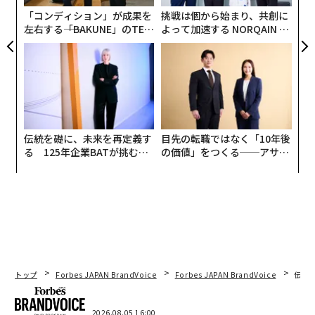
「コンディション」が成果を
挑戦は個から始まり、共創に
左右する――「BAKUNE」のTEN
よって加速する NORQAIN JA
TIALが支える「挑戦者の明
PAN 特別座談会
日」
伝統を礎に、未来を再定義す
目先の転職ではなく「10年後
る 125年企業BATが挑むス
の価値」をつくる──アサイ
モークレスな未来
ンの長期伴走型支援とは
トップ
Forbes JAPAN BrandVoice
Forbes JAPAN BrandVoice
伝統
2026.08.05 16:00