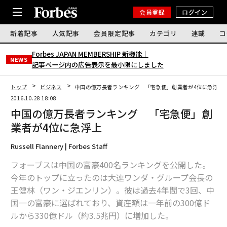
会員登録
ログイン
新着記事
人気記事
会員限定記事
カテゴリ
連載
コ
Forbes JAPAN MEMBERSHIP 新機能｜
NEWS
記事ページ内の広告表示を最小限にしました
トップ
ビジネス
中国の億万長者ランキング 「宅急便」創業者が4位に急浮上
2016.10.28 18:08
中国の億万長者ランキング 「宅急便」創
業者が4位に急浮上
Russell Flannery | Forbes Staff
フォーブスは中国の富豪400名ランキングを公開した。
今年のトップに立ったのは大連ワンダ・グループ会長の
王健林（ワン・ジエンリン）。彼は過去4年間で3回、中
国一の富豪に選ばれており、資産額は一年前の300億ド
ルから330億ドル（約3.5兆円）に増加した。