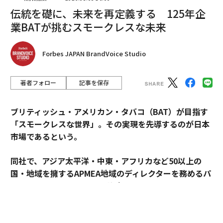
伝統を礎に、未来を再定義する 125年企
業BATが挑むスモークレスな未来
Forbes JAPAN BrandVoice Studio
編集＝上田裕資
著者フォロー
記事を保存
ブリティッシュ・アメリカン・タバコ（BAT）が目指す
2026年9月号発売中
「スモークレスな世界」。その実現を先導するのが日本
市場であるという。
最新号の購入はこちらから
同社で、アジア太平洋・中東・アフリカなど50以上の
国・地域を擁するAPMEA地域のディレクターを務めるパ
メンバーシップに登録する
スカル・ムルメステールに戦略を聞いた。
来年125周年を迎えるブリティッシュ・アメリカン・タ