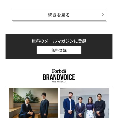
王が運営するワンダは1990年代に中国の不動産業界のパ
イオニアとして登場した後、娯楽施設を手がけるエンタ
続きを見る
メ企業に成長。今年1月には米国の映画会社レジェンダ
リー・エンターテインメントを35億ドル（約4,000億
円）で買収。中国各地に“中国版ディズニーランド”と呼
ばれる施設を複数建設している。
無料のメールマガジンに登録
無料登録
インターネット関連では、昨年の10位から5位に急浮上
したのがポータルサイト網易（NetEase）創設者のウィ
リアム・ディン。資産額156億ドル（約1.6兆円）のディ
ンは検索大手バイドゥ創業者のロビン・リー（7位、126
億ドル）を抜き去った。上位にはアリババのジャック・
マー（2位、282億ドル）やテンセントのマ・ファーテン
キ
“
（3位、245億ドル）といったおなじみの顔ぶれが並んで
か。
シ
いる。シャオミのレイ・ジュンは資産84億ドルで、昨年
キャ
グ
“
の4位から12位に沈んだ。
R S
オ
ジ