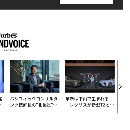
“泊
スパ
日本
（前
定
パシフィックコンサルタ
革新は下山で生まれる─
T
ンツ技師長の"北極星"。
─レクサスが新型TZとE
未
災害への無力感を乗り越
Sに込めた「DISCOVE
え見つけた、防災一筋20
R」の哲学
年の答え