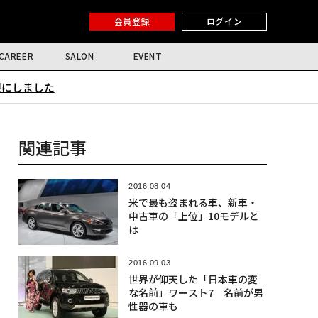
会員登録
ログイン
CAREER
SALON
EVENT
限にしました
関連記事
2016.08.04
米で最も盗まれる車、新車・
中古車の「上位」10モデルと
は
2016.09.03
世界が仰天した「日本車の変
な名前」ワースト7 名前が男
性器の車も