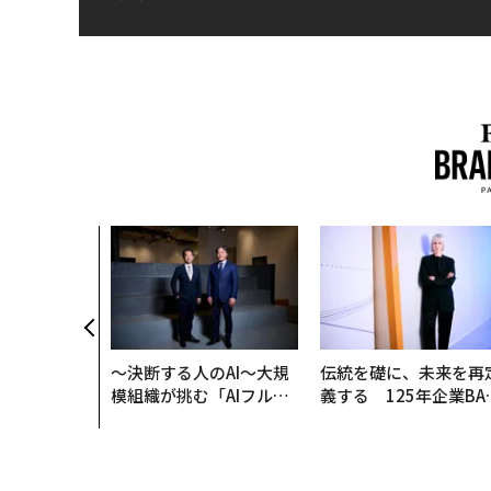
〜決断する人のAI〜大規
伝統を礎に、未来を再
模組織が挑む「AIフル実
義する 125年企業BA
装」“使う”企業から“動
が挑むスモークレスな
く”企業へ【NTTドコモ
来
ビジネス×PwC】