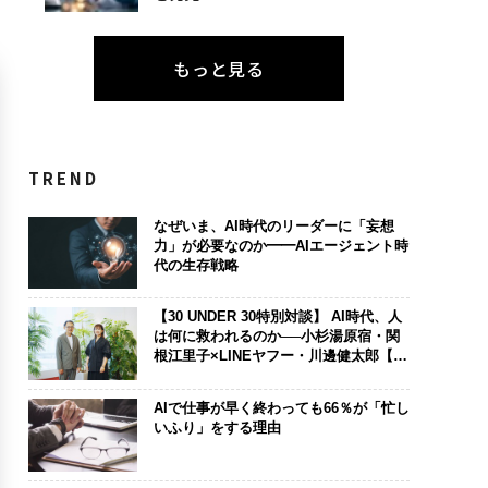
もっと見る
TREND
なぜいま、AI時代のリーダーに「妄想
力」が必要なのか━━AIエージェント時
代の生存戦略
【30 UNDER 30特別対談】 AI時代、人
は何に救われるのか──小杉湯原宿・関
根江里子×LINEヤフー・川邊健太郎【後
編】
AIで仕事が早く終わっても66％が「忙し
いふり」をする理由