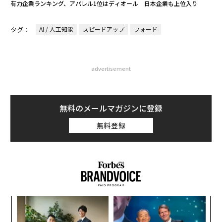
有力企業ランキング、アパレル1位はディオール 日本企業も上位入り
タグ：
AI / 人工知能
スピードアップ
フォード
advertisement
無料のメールマガジンに登録
無料登録
模組
〈7
“使
ャ
【N
ト