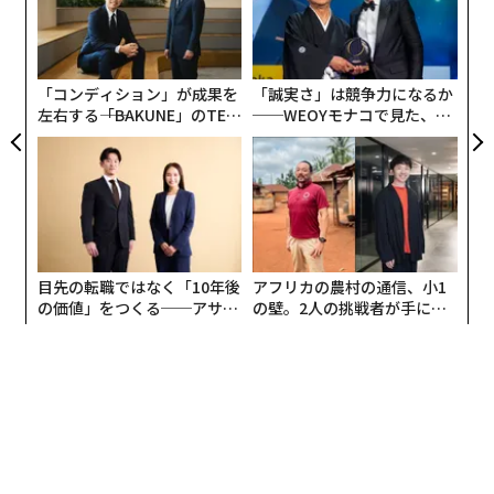
A
C】
リア
顧客
UM
pa
な
「コンディション」が成果を
「誠実さ」は競争力になるか
左右する――「BAKUNE」のTEN
──WEOYモナコで見た、く
TIALが支える「挑戦者の明
ら寿司の経営哲学
日」
目先の転職ではなく「10年後
アフリカの農村の通信、小1
の価値」をつくる──アサイ
の壁。2人の挑戦者が手にし
ンの長期伴走型支援とは
た「次なる武器」