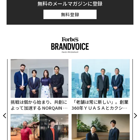
無料のメールマガジンに登録
無料登録
代の
A
「超
顧客
×ウ
pa
〜
な
織
う
T
挑戦は個から始まり、共創に
「老舗は常に新しい」。創業
よって加速する NORQAIN JA
360年ＹＵＡＳＡとカクシン
PAN 特別座談会
CEO田尻望が語る、AIを超え
る人の価値