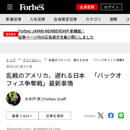
会員登録
ログイン
新着記事
人気記事
会員限定記事
カテゴリ
連載
コ
Forbes JAPAN MEMBERSHIP 新機能｜
NEWS
記事ページ内の広告表示を最小限にしました
トップ
テクノロジー
乱戦のアメリカ、遅れる日本 「バックオフィス争奪戦」
2016.10.28 15:30
乱戦のアメリカ、遅れる日本 「バックオ
フィス争奪戦」最新事情
大木戸 歩 | Forbes Staff
著者フォロー
記事を保存
Rawpixel.com / shutterstock.com