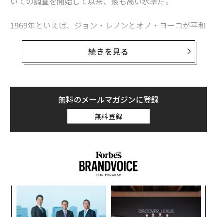
いての調査を開始して以来、最も高い水準だ。
1969年といえば、ジョン・レノンとオノ・ヨーコが平和
を訴えるパフォーマンス「ベッド・イン」を行った年で
あり、ウッドストック（野外ロックフェスティバル）や
続きを見る
ヒッピー、フラワーチルドレンが流行した時代でもあ
る。当時、大麻の合法化を支持したアメリカ国民はわず
か12％だった。そして1970年代後半になると、これが2
8％へと大幅に増加した。1970年代は反戦デモやサイケ
無料のメールマガジンに登録
デリック・ロックが流行した時代だったことからも、こ
無料登録
の増加は理解できた。
だが1980年代になると、当時のファーストレディ、ナン
シー・レーガンが支持したドラッグ反対運動「ジャス
ト・セイ・ノー（ただノーと言おう）」が展開され、大
麻合法化を支持する人は再び25％に減少。1995年までこ
創に
〈7
の水準は変わらなかったが、2000年までには再び増加を
 JA
ャ
始めた。
ト
A