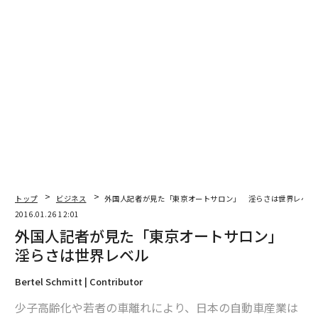
編集＝森 美歩
2026年9月号発売中
トップ
ビジネス
外国人記者が見た「東京オートサロン」 淫らさは世界レベ
2016.01.26 12:01
最新号の購入はこちらから
外国人記者が見た「東京オートサロン」
淫らさは世界レベル
メンバーシップに登録する
Bertel Schmitt | Contributor
少子高齢化や若者の車離れにより、日本の自動車産業は