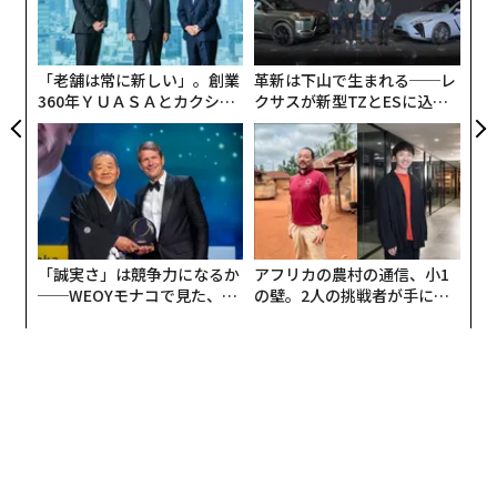
リア
顧客
UM
pa
な
「老舗は常に新しい」。創業
革新は下山で生まれる──レ
360年ＹＵＡＳＡとカクシン
クサスが新型TZとESに込め
CEO田尻望が語る、AIを超え
た「DISCOVER」の哲学
る人の価値
「誠実さ」は競争力になるか
アフリカの農村の通信、小1
──WEOYモナコで見た、く
の壁。2人の挑戦者が手にし
ら寿司の経営哲学
た「次なる武器」