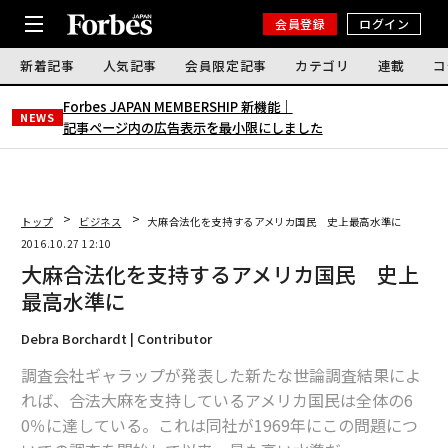
会員登録
ログイン
新着記事
人気記事
会員限定記事
カテゴリ
連載
コ
Forbes JAPAN MEMBERSHIP 新機能｜
NEWS
記事ページ内の広告表示を最小限にしました
トップ
ビジネス
大麻合法化を支持するアメリカ国民 史上最高水準に
2016.10.27 12:10
大麻合法化を支持するアメリカ国民 史上
最高水準に
Debra Borchardt | Contributor
調査会社ギャラップが発表した新たな世論調査結果によ
れば、合法大麻を支持しているアメリカ国民は全体の6
0％に達している。これは同社が1969年にこの問題につ