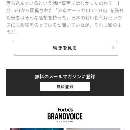
落ち込んでいるという話は事実ではなかったのか？ 1
月15日から開催された「東京オートサロン2016」を訪れ
関連記事
た筆者はそんな感想を持った。日本の若い世代はセック
スにも興味を失っていると聞いていたが、それも嘘のよ
大麻解禁で税収1千億円へ カリフォルニア州、11月に住民投票
うだ。
世界が仰天した「日本車の変な名前」ワースト7 名前が男性器の車も
歴史ある「東京モーターショー」が規模を縮小する中
続きを見る
で、チューニングカーやカスタムカーの祭典として発展
本当にあった最もあり得ない「欠勤理由」、米求人サイトがリスト発表
してきた「東京オートサロン」が盛り上がりを見せてい
大麻の合法化以降、ワシントン州で自動車事故が急増 因果関係は
る。出展者数は昨年の東京モーターショーが160社だっ
たのに対し、今年の東京オートサロンは過去最多の447
無料のメールマガジンに登録
ドナルド・トランプの虚言癖、討論会でも止まらず うそ常習犯の心理と
社。元々はチューニングショップや部品メーカーが主体
は？
無料登録
のイベントだったが、近年は自動車メーカー各社も若年
層の動向を探る目的で出展している。
タグ：
大麻
しより
ジョン・レノン
ギャラップ
広大な幕張メッセに改造されたスポーツカー、レースカ
ー、高級車が並ぶ様は圧巻である。50万個ものスワロフ
advertisement
スキーのクリスタルがちりばめられた車まである。国内