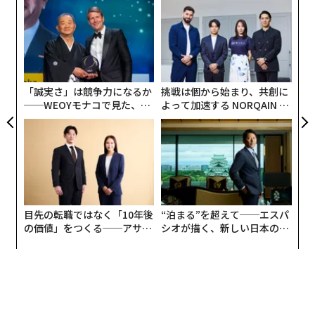
ンツ
〜
外の自動車メーカーが趣向を凝らしたブースを展開する
への
金
中、奇抜さで目立っていたのは大学生による改造車の
た、
個
「
数々だ。
ェ
3
C
る
「誠実さ」は競争力になるか
挑戦は個から始まり、共創に
──WEOYモナコで見た、く
よって加速する NORQAIN JA
ら寿司の経営哲学
PAN 特別座談会
目先の転職ではなく「10年後
“泊まる”を超えて──エスパ
の価値」をつくる──アサイ
シオが描く、新しい日本のラ
ンの長期伴走型支援とは
グジュアリー（前編）