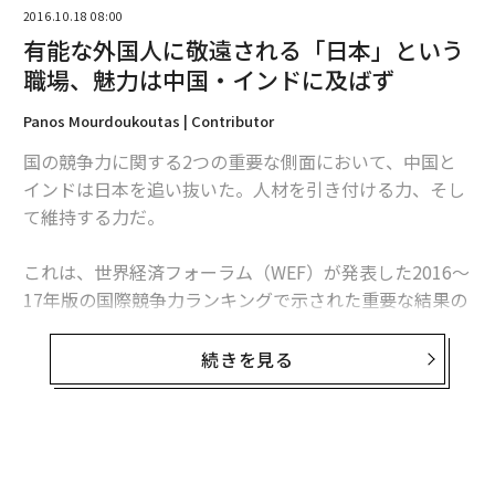
2026年9月号発売中
2016.10.18 08:00
有能な外国人に敬遠される「日本」という
職場、魅力は中国・インドに及ばず
最新号の購入はこちらから
Panos Mourdoukoutas | Contributor
メンバーシップに登録する
国の競争力に関する2つの重要な側面において、中国と
インドは日本を追い抜いた。人材を引き付ける力、そし
て維持する力だ。
これは、世界経済フォーラム（WEF）が発表した2016～
関連記事
17年版の国際競争力ランキングで示された重要な結果の
「遺伝子レベル」で免疫システムが向上？ 瞑想による健康増進
一つだ。優秀な人材を誘致する力の項目で、中国は22
位、インドは23位と日本の77位を大きく上回った。さら
続きを見る
中国人が神と崇める意外な家庭薬、日本の「神薬」10選
に、そうした人材を確保する力でも、日本への評価は両
国に遅れを取っている。
日本人の死因16%に「運動不足」が影響、という衝撃
デキる人の「ブルーマンデー」克服法5選