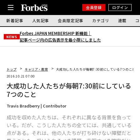
会員登録
ログイン
新着記事
人気記事
会員限定記事
カテゴリ
連載
コ
Forbes JAPAN MEMBERSHIP 新機能｜
NEWS
記事ページ内の広告表示を最小限にしました
トップ
キャリア・教育
大成功した人たちが毎朝7:30前にしている7つのこと
2016.10.21 07:00
大成功した人たちが毎朝7:30前にしている
7つのこと
Travis Bradberry | Contributor
成功を収めた人たちは、それぞれに異なる背景を負って
いる。だが、こうした人たちの全てには、共通している
点がある。それは、他の人たちが打ち砕けない障壁だと