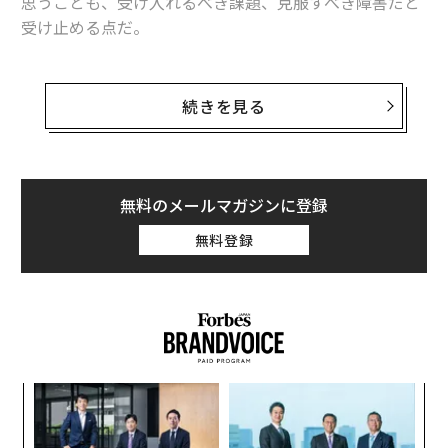
思うことも、受け入れるべき課題、克服すべき障害だと
受け止める点だ。
そして、これらの実現は毎朝の習慣から始まる。非常に
大きな成功を収めた人たちは、朝起きるとすぐに、次の
続きを見る
7つのことを実践しているという。
1. レモン水を飲む
無料のメールマガジンに登録
無料登録
ア
の
た
伝