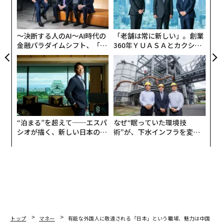
る
モ
〜決断する人のAI〜AI時代の
「老舗は常に新しい」。創業
金融パラダイムシフト、「超
360年ＹＵＡＳＡとカクシン
個別化」の核心 【MUFG×ウ
CEO田尻望が語る、AIを超え
ェルスナビ×PwC】
る人の価値
“泊まる”を超えて──エスパ
なぜ“眠っていた環境技
シオが描く、新しい日本のラ
術”が、下水インフラを変え
グジュアリー（前編）
たのか──産総研×月島JFE
アクアソリューションの10年
編集 = 木内涼子
トップ
マネー
有能な外国人に敬遠される「日本」という職場、魅力は中国・イ