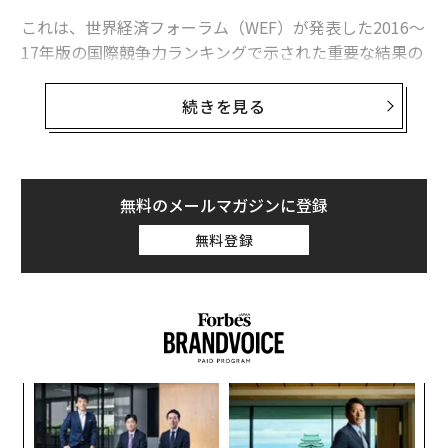
これは、世界経済フォーラム（WEF）が発表した2016～
17年版の国際競争力ランキングで示された重要な結果の
一つだ。優秀な人材を誘致する力の項目で、中国は22
位、インドは23位と日本の77位を大きく上回った。さら
続きを見る
に、そうした人材を確保する力でも、日本への評価は両
国に遅れを取っている。
無料のメールマガジンに登録
無料登録
挑
(出典：WEF)
よっ
PA
ア