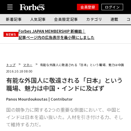
会員登録
ログイン
新着記事
人気記事
会員限定記事
カテゴリ
連載
コ
Forbes JAPAN MEMBERSHIP 新機能｜
NEWS
記事ページ内の広告表示を最小限にしました
トップ
マネー
有能な外国人に敬遠される「日本」という職場、魅力は中国・イ
2016.10.18 08:00
有能な外国人に敬遠される「日本」という
職場、魅力は中国・インドに及ばず
Panos Mourdoukoutas | Contributor
国の競争力に関する2つの重要な側面において、中国と
インドは日本を追い抜いた。人材を引き付ける力、そし
て維持する力だ。