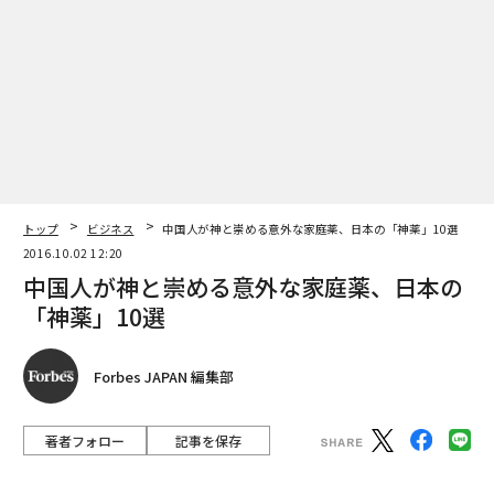
トップ
ビジネス
中国人が神と崇める意外な家庭薬、日本の「神薬」10選
2016.10.02 12:20
中国人が神と崇める意外な家庭薬、日本の
「神薬」10選
編集 = 木内涼子
Forbes JAPAN 編集部
著者フォロー
記事を保存
2026年9月号発売中
Takamex / Shutterstock.com
最新号の購入はこちらから
新ウナコーワクール（興和）、新ビオフェルミンS（ビ
オフェルミン製薬）、大正漢方胃腸薬（大正製薬）、イ
ブA錠（エスエス製薬）…。
メンバーシップに登録する
advertisement