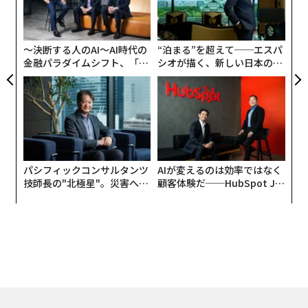
の
た
〜決断する人のAI〜AI時代の
“泊まる”を超えて──エスパ
金融パラダイムシフト、「超
シオが描く、新しい日本のラ
個別化」の核心 【MUFG×ウ
グジュアリー（前編）
ェルスナビ×PwC】
パシフィックコンサルタンツ
AIが変えるのは効率ではなく
技師長の"北極星"。災害への
顧客体験だ──HubSpot Ja
無力感を乗り越え見つけた、
panが語る「Grow Better」
防災一筋20年の答え
な組織のつくり方