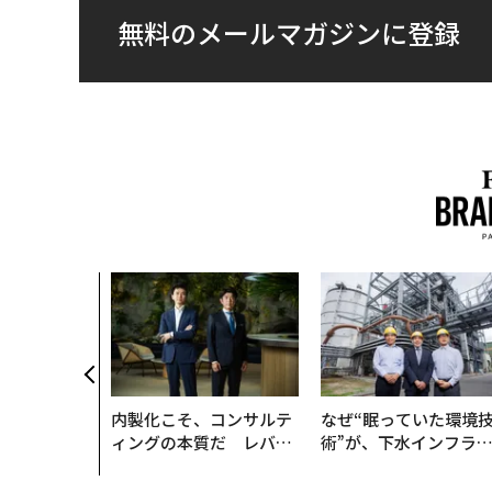
無料のメールマガジンに登録
内製化こそ、コンサルテ
なぜ“眠っていた環境
ィングの本質だ レバレ
術”が、下水インフラ
ジーズが実践する、次世
変えたのか──産総研
代ファームの全貌
月島JFEアクアソリュ