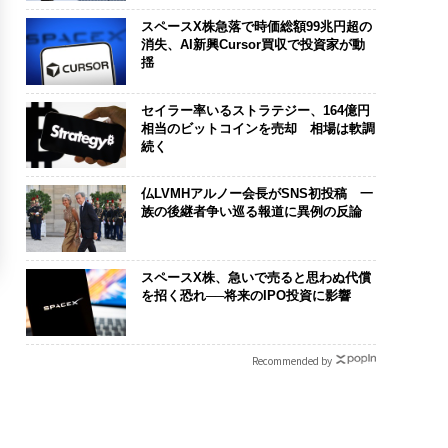
スペースX株急落で時価総額99兆円超の
消失、AI新興Cursor買収で投資家が動
揺
セイラー率いるストラテジー、164億円
相当のビットコインを売却 相場は軟調
続く
仏LVMHアルノー会長がSNS初投稿 一
族の後継者争い巡る報道に異例の反論
スペースX株、急いで売ると思わぬ代償
を招く恐れ──将来のIPO投資に影響
Recommended by