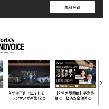
無料登録
“泊
スパ
日本
（前
技
革新は下山で生まれる─
【7/8 大阪開催】事業承
を
─レクサスが新型TZとE
継に、経済安全保障とい
×
Sに込めた「DISCOVE
う視点が加わるとき──
ー
R」の哲学
経営者が問われる新たな