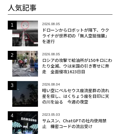
人気記事
2026.08.05
ドローンからロボットが降下、ウク
ライナが世界初の「無人空挺強襲」
を遂行
2026.08.05
ロシアの攻撃で給油所が150キロにわ
たり全滅、ウは米国の引き寄せに奔
走 全面侵攻1623日目
2026.08.04
暗い空にペルセウス座流星群の流れ
星を探し、はくちょう座を目印に天
の川を辿る 今週の夜空
2023.05.03
サムスン、ChatGPTの社内使用禁
止 機密コードの流出受け