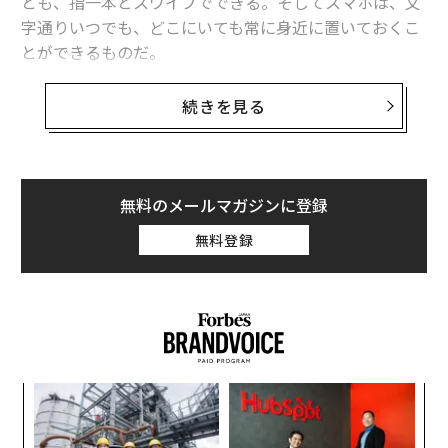
とも、指一本とスワイプでできる。そしてスマホは、文
字通りいつでも、どこにいても常に身近に置いておくこ
とができるものだ。
だが、お金の問題に関する意思決定については、その使
続きを見る
いやすさと身近さが、逆に落とし穴になる可能性があ
る。
行動経済学を専門とし、モバイル技術が金融行動に及ぼ
無料のメールマガジンに登録
す影響について研究しているカリフォルニア大学ロサン
無料登録
ゼルス校（UCLA）アンダーソン経営大学院のシュロ
モ・ベナルツィ教授は、モバイルとマネーの組み合わせ
はより衝動的で思慮を欠いた行動を招き、消費者と投資
家の双方に、現実的なリスクをもたらしていることを確
認した。
内
グ
実
ア