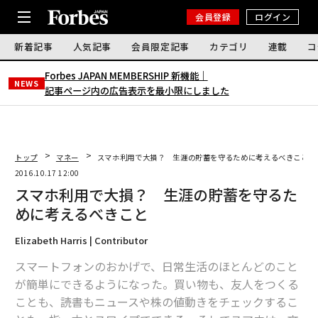
会員登録
ログイン
新着記事
人気記事
会員限定記事
カテゴリ
連載
コ
Forbes JAPAN MEMBERSHIP 新機能｜
NEWS
記事ページ内の広告表示を最小限にしました
トップ
マネー
スマホ利用で大損？ 生涯の貯蓄を守るために考えるべきこと
2016.10.17 12:00
スマホ利用で大損？ 生涯の貯蓄を守るた
めに考えるべきこと
Elizabeth Harris | Contributor
スマートフォンのおかげで、日常生活のほとんどのこと
が簡単にできるようになった。買い物も、友人をつくる
ことも、読書もニュースや株の値動きをチェックするこ