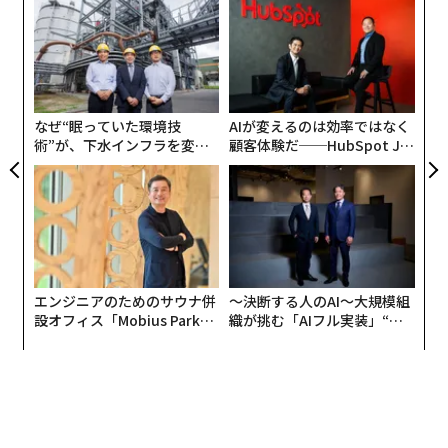
内
グ
実
ア
全
の
た
なぜ“眠っていた環境技
AIが変えるのは効率ではなく
術”が、下水インフラを変え
顧客体験だ──HubSpot Ja
たのか──産総研×月島JFE
panが語る「Grow Better」
アクアソリューションの10年
な組織のつくり方
エンジニアのためのサウナ併
〜決断する人のAI〜大規模組
設オフィス「Mobius Park」
織が挑む「AIフル実装」“使
がオープン──タマディック
う”企業から“動く”企業へ【N
が健康経営を徹底する理由
TTドコモビジネス×PwC】