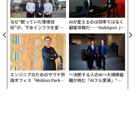
全
の
た
なぜ“眠っていた環境技
AIが変えるのは効率ではなく
術”が、下水インフラを変え
顧客体験だ──HubSpot Ja
たのか──産総研×月島JFE
panが語る「Grow Better」
アクアソリューションの10年
な組織のつくり方
エンジニアのためのサウナ併
〜決断する人のAI〜大規模組
設オフィス「Mobius Park」
織が挑む「AIフル実装」“使
がオープン──タマディック
う”企業から“動く”企業へ【N
が健康経営を徹底する理由
TTドコモビジネス×PwC】