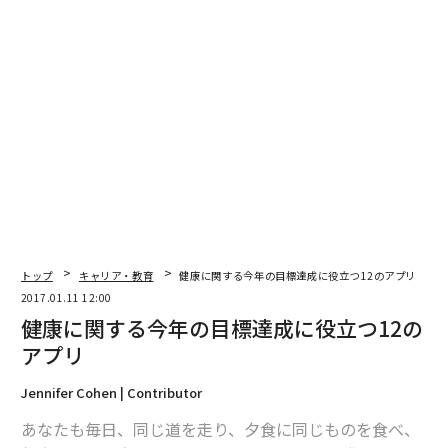
編集 = 木内涼子
2026年9月号発売中
最新号の購入はこちらから
トップ
キャリア・教育
健康に関する今年の目標達成に役立つ12のアプリ
2017.01.11 12:00
メンバーシップに登録する
健康に関する今年の目標達成に役立つ12の
アプリ
Jennifer Cohen | Contributor
あなたも毎日、同じ道を走り、夕食に同じものを食べ、
関連記事