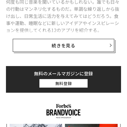
何度も同じ音楽を聞いているかもしれない。誰でも日々
アップルには「メリットしかない」Apple Payの日本対応
の行動はマンネリ化するものだ。単調な繰り返しから抜
け出し、日常生活に活力を与えてみてはどうだろう。食
今年「買わない方がよい車」13モデル発表、米の複数調査から判断
事や運動、睡眠などに新しいアイデアやインスピレーシ
ョンを提供してくれる12のアプリを紹介する。
子どもの金銭教育のために－－5歳の娘の預金口座を作ってみた
1. Aaptiv（アープティブ）
－ 月額9.99ドル（約1,150
空腹だと6割増しでお金を使う？ 衝動買いの9つの原因
続きを見る
円）または年額75ドル（iOS、Android）
日本の給与ランキング、高い会社75と安い会社25
ワークアウトのための動画アプリやウェブサイトは数え
タグ：
スマートフォン
ボノ
スマート
きれないほどあるが、アープティブが他のアプリと一線
無料のメールマガジンに登録
を画すのは、トレイルランから自宅でのヨガまで、スマ
無料登録
ートフォンを通じてオンデマンドのオーディオフィット
ネス・プログラムを提供している点だ。各プログラムに
advertisement
最適の音楽も、運動を最後まで続けることを助けてくれ
る。