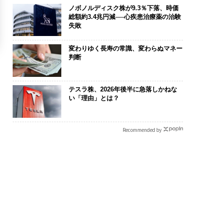
ノボノルディスク株が9.3％下落、時価
総額約3.4兆円減──心疾患治療薬の治験
失敗
変わりゆく長寿の常識、変わらぬマネー
判断
テスラ株、2026年後半に急落しかねな
い「理由」とは？
Recommended by