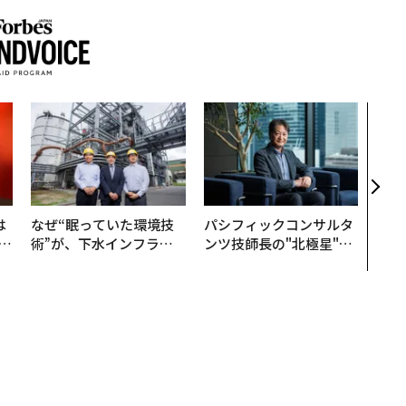
「コ
果を左
E」
「挑
は
なぜ“眠っていた環境技
パシフィックコンサルタ
b
術”が、下水インフラを
ンツ技師長の"北極星"。
r
変えたのか──産総研×
災害への無力感を乗り越
つ
月島JFEアクアソリュー
え見つけた、防災一筋20
ションの10年
年の答え