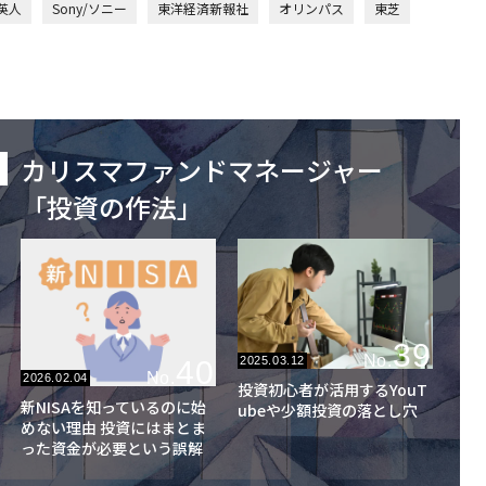
英人
Sony/ソニー
東洋経済新報社
オリンパス
東芝
カリスマファンドマネージャー
「投資の作法」
39
No.
2025.03.12
40
No.
2026.02.04
投資初心者が活用するYouT
新NISAを知っているのに始
ubeや少額投資の落とし穴
めない理由 投資にはまとま
った資金が必要という誤解