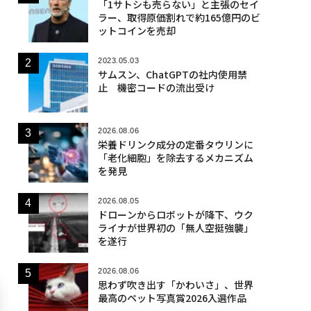
「1サトシも売らない」と主張のセイ
ラー、取得原価割れで約165億円のビ
ットコインを売却
2023.05.03
サムスン、ChatGPTの社内使用禁
止 機密コードの流出受け
2026.08.06
栄養ドリンク成分の定番タウリンに
「老化細胞」を除去するメカニズム
を発見
2026.08.05
ドローンからロボットが降下、ウク
ライナが世界初の「無人空挺強襲」
を遂行
2026.08.06
思わず吹き出す「かわいさ」、世界
最高のペット写真賞2026入選作品