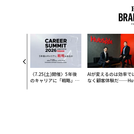
〈7.25(土)開催〉5年後
AIが変えるのは効率で
のキャリアに「戦略」は
なく顧客体験だ──Hu
あるか。トップエグゼク
Spot Japanが語る「G
ティブのキャリアに触れ
ow Better」な組織の
る1日│CAREER SUMMI
くり方
T 2026