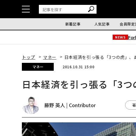
新着記事
人気記事
会員限定
Fo
NEWS
トップ
マネー
日本経済を引っ張る「3つの虎」、
マネー
2016.10.31 15:00
日本経済を引っ張る「3つ
藤野 英人 | Contributor
著