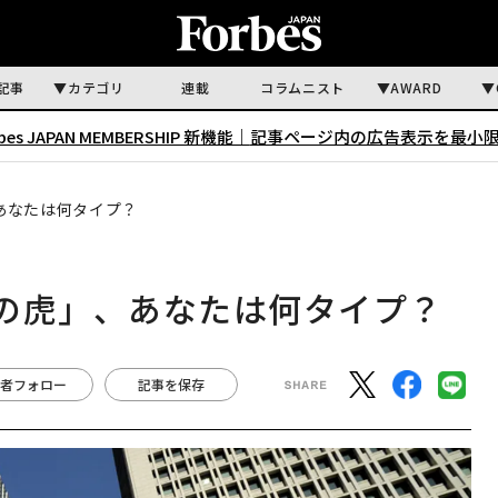
記事
カテゴリ
連載
コラムニスト
AWARD
rbes JAPAN MEMBERSHIP 新機能｜
記事ページ内の広告表示を最小
あなたは何タイプ？
の虎」、あなたは何タイプ？
者フォロー
記事を保存