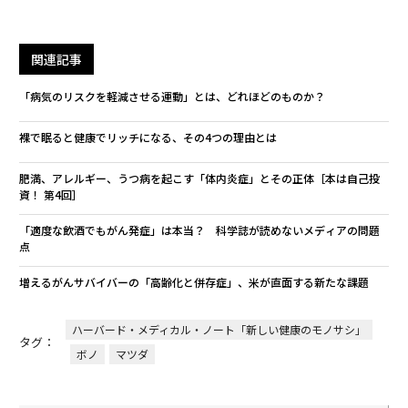
関連記事
「病気のリスクを軽減させる運動」とは、どれほどのものか？
裸で眠ると健康でリッチになる、その4つの理由とは
肥満、アレルギー、うつ病を起こす「体内炎症」とその正体［本は自己投
資！ 第4回］
「適度な飲酒でもがん発症」は本当？ 科学誌が読めないメディアの問題
点
増えるがんサバイバーの「高齢化と併存症」、米が直面する新たな課題
ハーバード・メディカル・ノート「新しい健康のモノサシ」
タグ：
ボノ
マツダ