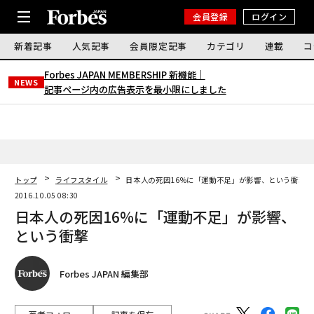
会員登録
ログイン
新着記事
人気記事
会員限定記事
カテゴリ
連載
コ
Forbes JAPAN MEMBERSHIP 新機能｜
NEWS
記事ページ内の広告表示を最小限にしました
トップ
ライフスタイル
日本人の死因16%に「運動不足」が影響、という衝撃
2016.10.05 08:30
日本人の死因16%に「運動不足」が影響、
という衝撃
Forbes JAPAN 編集部