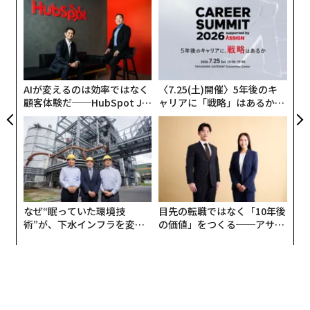
果を
「
EN
3
明
C
エ
る
設オ
が
が
AIが変えるのは効率ではなく
〈7.25(土)開催〉5年後のキ
顧客体験だ──HubSpot Ja
ャリアに「戦略」はあるか。
panが語る「Grow Better」
トップエグゼクティブのキャ
な組織のつくり方
リアに触れる1日│CAREER S
UMMIT 2026
なぜ“眠っていた環境技
目先の転職ではなく「10年後
術”が、下水インフラを変え
の価値」をつくる──アサイ
たのか──産総研×月島JFE
ンの長期伴走型支援とは
アクアソリューションの10年