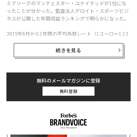
ミアリーグのマンチェスター・ユナイテッドが1位にな
ったことが分かった。監査法人デロイト・スポーツビジ
ネスが公開した年間収益ランキングで明らかになった。
2015年6月から1年間の平均為替レート（1ユーロ＝1.12
3ドル）で計算した場合、2015～16年シーズンのマンチ
ェスター・ユナイテッドの収益は7億7,400万ドル（約89
続きを見る
0億円）に上る。英国のサッカーチームは全体的に巨額
の放映権収入を得ているが、中でもマンチェスター・ユ
ナイテッドは同シーズン、商業収入を大幅に増やした。
無料のメールマガジンに登録
年間収益が多い世界のスポーツチームのトップ10は以下
無料登録
のとおりだ。ただし、金額の算出方法はチーム、または
リーグによって異なる点に注意が必要だ。例えば、大リ
ーグのヤンキースは収益分配制度により1億ドル近くを
支払ったが、その支出がなければこのランキングでは6
位に入っていた。なお、バルセロナとレアル・マドリー
ドの収益は、四捨五入のため同額で示されている。