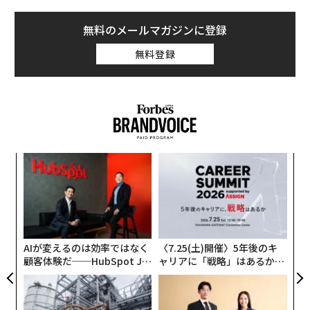
無料のメールマガジンに登録
無料登録
果を
「
EN
3
明
C
エ
る
設オ
が
が
AIが変えるのは効率ではなく
〈7.25(土)開催〉5年後のキ
顧客体験だ──HubSpot Ja
ャリアに「戦略」はあるか。
panが語る「Grow Better」
トップエグゼクティブのキャ
な組織のつくり方
リアに触れる1日│CAREER S
UMMIT 2026