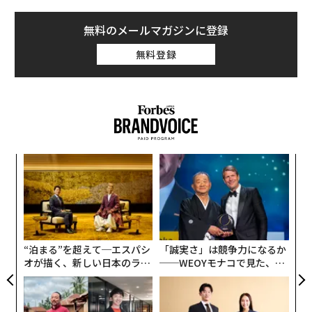
無料のメールマガジンに登録
無料登録
“
シ
グ
伝
る
モ
“泊まる”を超えて─エスパシ
「誠実さ」は競争力になるか
オが描く、新しい日本のラグ
──WEOYモナコで見た、く
ジュアリー（中編）
ら寿司の経営哲学