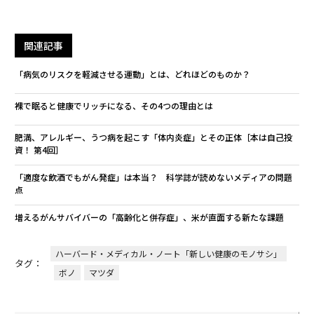
関連記事
「病気のリスクを軽減させる運動」とは、どれほどのものか？
裸で眠ると健康でリッチになる、その4つの理由とは
肥満、アレルギー、うつ病を起こす「体内炎症」とその正体［本は自己投
資！ 第4回］
「適度な飲酒でもがん発症」は本当？ 科学誌が読めないメディアの問題
点
増えるがんサバイバーの「高齢化と併存症」、米が直面する新たな課題
ハーバード・メディカル・ノート「新しい健康のモノサシ」
タグ：
ボノ
マツダ