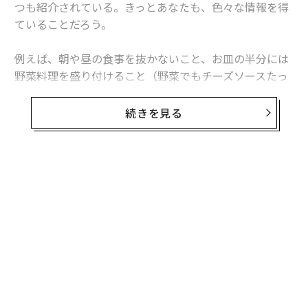
つも紹介されている。きっとあなたも、色々な情報を得
ていることだろう。
例えば、朝や昼の食事を抜かないこと、お皿の半分には
野菜料理を盛り付けること（野菜でもチーズソースたっ
ぷりのものは避けること）などだ。その他にも、水を飲
むことなどがある。私たちは、喉の渇きを空腹感と間違
続きを見る
えることがあるそうだ。
そしてもう一つ、恐らく多くの人があまり考えたことが
ない方法ある。それは、「ごちそうを食べる日の前夜に
熟睡しておくこと」だ。研究結果によると、睡眠と体重
には「ターキーと詰め物」「パンプキンパイと生クリー
ム」のような関係があるという。つまり、切っても切れ
ない関係だ。