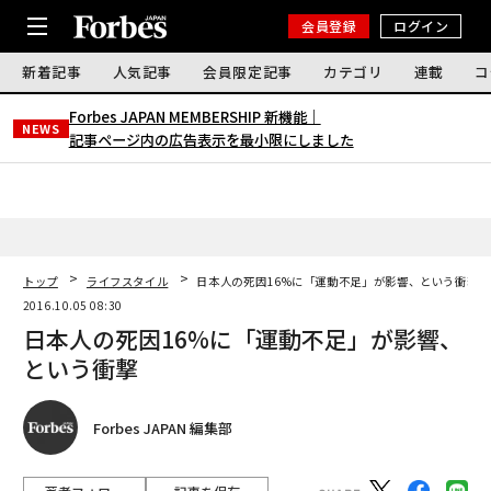
会員登録
ログイン
新着記事
人気記事
会員限定記事
カテゴリ
連載
コ
Forbes JAPAN MEMBERSHIP 新機能｜
NEWS
記事ページ内の広告表示を最小限にしました
トップ
ライフスタイル
日本人の死因16%に「運動不足」が影響、という衝撃
2016.10.05 08:30
日本人の死因16%に「運動不足」が影響、
という衝撃
Forbes JAPAN 編集部