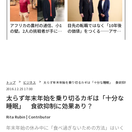
アフリカの農村の通信、小1
目先の転職ではなく「10年後
の壁。2人の挑戦者が手にし
の価値」をつくる──アサイ
た「次なる武器」
ンの長期伴走型支援とは
トップ
ビジネス
太らず年末年始を乗り切るカギは「十分な睡眠」 食欲抑制に
2016.12.25 17:00
太らず年末年始を乗り切るカギは「十分な
睡眠」 食欲抑制に効果あり？
Rita Rubin | Contributor
年末年始の休み中に「食べ過ぎないための方法」はいく