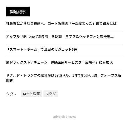
関連記事
社員貢献から社会貢献へ、ロート製薬の「一風変わった」取り組みとは
アップル「iPhone 7の欠陥」を認識 早すぎたヘッドフォン端子廃止
「スマート・ホーム」で注目のガジェット6選
米ドラッグストアチェーン、遠隔医療サービスを「皮膚科」にも拡大
ドナルド・トランプの総資産は37億ドル、1年で8億ドル減 フォーブス新
調査
タグ：
ロート製薬
マツダ
advertisement