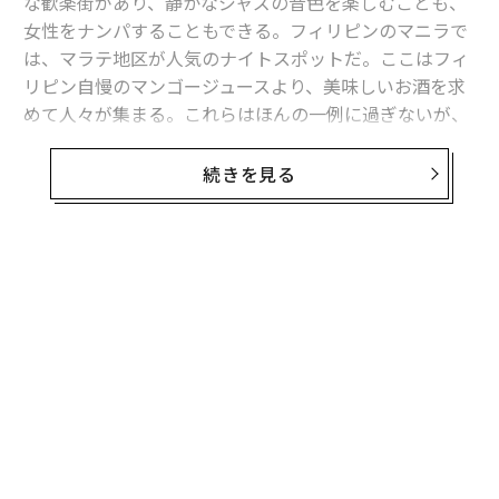
な歓楽街があり、静かなジャズの音色を楽しむことも、
女性をナンパすることもできる。フィリピンのマニラで
は、マラテ地区が人気のナイトスポットだ。ここはフィ
リピン自慢のマンゴージュースより、美味しいお酒を求
めて人々が集まる。これらはほんの一例に過ぎないが、
どのアジアの都市にもバーが集まるエリアがある。
続きを見る
そこで「アジアで最高のバー」を見つけようと、アジア
のバーに精通した審査員154名が、様々な角度から審査
を行った。審査に当たったのは、世界トップレベルのバ
ーテンダーやブランドアンバサダー、ジャーナリストた
ち。シンガポールは東京を僅差で破り、2016年アジア最
高の「バー都市」となった。ランキングの詳細はAsia’s 5
0 Best Barsのサイトに掲載されている。
銀座の「バー ハイ・ファイブ」が3位に