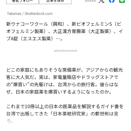
著者フォロー
記事を保存
Takamex / Shutterstock.com
新ウナコーワクール（興和）、新ビオフェルミンS（ビ
オフェルミン製薬）、大正漢方胃腸薬（大正製薬）、イ
ブA錠（エスエス製薬）…。
advertisement
どこの家庭にもありそうな常備薬が、アジアからの観光
客に大人気だ。実は、家電量販店やドラッグストアで
の“爆買い”の先駆けは、台湾からの旅行客。彼らはな
ぜ、日本の家庭薬を爆買いするようになったのか。
これまで10冊以上の日本の医薬品を解説するガイド書を
台湾で出版してきた「日本薬粧研究家」の鄭世彬は言
う。