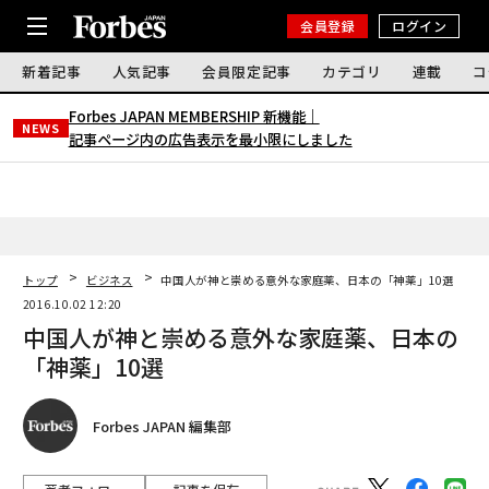
会員登録
ログイン
新着記事
人気記事
会員限定記事
カテゴリ
連載
コ
Forbes JAPAN MEMBERSHIP 新機能｜
NEWS
記事ページ内の広告表示を最小限にしました
トップ
ビジネス
中国人が神と崇める意外な家庭薬、日本の「神薬」10選
2016.10.02 12:20
中国人が神と崇める意外な家庭薬、日本の
「神薬」10選
Forbes JAPAN 編集部