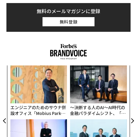
無料のメールマガジンに登録
無料登録
模組
パ
“使
技
【N
無
な
C】
防
術
た
ア
エンジニアのためのサウナ併
〜決断する人のAI〜AI時代の
設オフィス「Mobius Park」
金融パラダイムシフト、「超
がオープン──タマディック
個別化」の核心 【MUFG×ウ
が健康経営を徹底する理由
ェルスナビ×PwC】