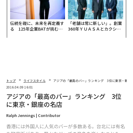
伝統を礎に、未来を再定義す
「老舗は常に新しい」。創業
る 125年企業BATが挑むス
360年ＹＵＡＳＡとカクシン
モークレスな未来
CEO田尻望が語る、AIを超え
る人の価値
トップ
ライフスタイル
アジアの「最高のバー」ランキング 3位に東京・銀座
2016.04.09 16:01
アジアの「最高のバー」ランキング 3位
に東京・銀座の名店
Ralph Jennings | Contributor
香港には外国人に人気のバーが多数ある。台北には有名