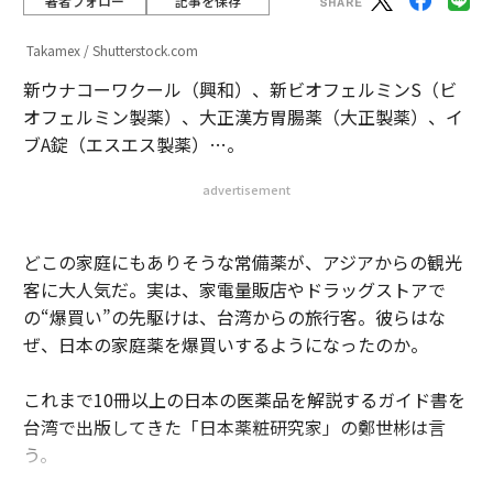
著者フォロー
記事を保存
Takamex / Shutterstock.com
新ウナコーワクール（興和）、新ビオフェルミンS（ビ
オフェルミン製薬）、大正漢方胃腸薬（大正製薬）、イ
ブA錠（エスエス製薬）…。
advertisement
どこの家庭にもありそうな常備薬が、アジアからの観光
客に大人気だ。実は、家電量販店やドラッグストアで
の“爆買い”の先駆けは、台湾からの旅行客。彼らはな
ぜ、日本の家庭薬を爆買いするようになったのか。
これまで10冊以上の日本の医薬品を解説するガイド書を
台湾で出版してきた「日本薬粧研究家」の鄭世彬は言
う。