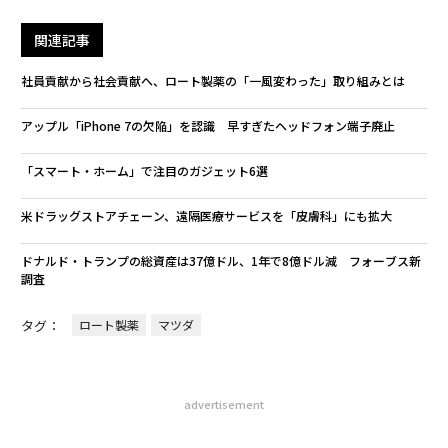
関連記事
社員貢献から社会貢献へ、ロート製薬の「一風変わった」取り組みとは
アップル「iPhone 7の欠陥」を認識 早すぎたヘッドフォン端子廃止
「スマート・ホーム」で注目のガジェット6選
米ドラッグストアチェーン、遠隔医療サービスを「皮膚科」にも拡大
ドナルド・トランプの総資産は37億ドル、1年で8億ドル減 フォーブス新
調査
タグ：
ロート製薬
マツダ
advertisement