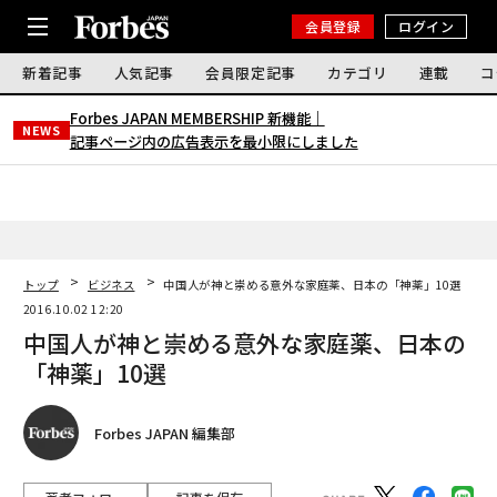
会員登録
ログイン
新着記事
人気記事
会員限定記事
カテゴリ
連載
コ
Forbes JAPAN MEMBERSHIP 新機能｜
NEWS
記事ページ内の広告表示を最小限にしました
トップ
ビジネス
中国人が神と崇める意外な家庭薬、日本の「神薬」10選
2016.10.02 12:20
中国人が神と崇める意外な家庭薬、日本の
「神薬」10選
Forbes JAPAN 編集部