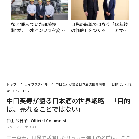
なぜ“眠っていた環境技
目先の転職ではなく「10年後
術”が、下水インフラを変え
の価値」をつくる──アサイ
たのか──産総研×月島JFE
ンの長期伴走型支援とは
アクアソリューションの10年
トップ
ライフスタイル
中田英寿が語る日本酒の世界戦略 「目的は、売れるこ
2017.07.01 19:00
中田英寿が語る日本酒の世界戦略 「目的
は、売れることではない」
仲山 今日子 | Official Columnist
フリージャーナリスト
中田英寿。世界で活躍したサッカー選手の名前は、ここ