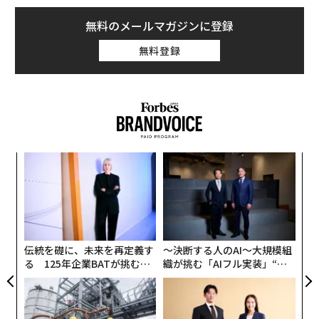
無料のメールマガジンに登録
無料登録
ィン
革
ズが
ク
ムの
た「
ア
の
た
伝統を礎に、未来を再定義す
〜決断する人のAI〜大規模組
る 125年企業BATが挑むス
織が挑む「AIフル実装」“使
モークレスな未来
う”企業から“動く”企業へ【N
TTドコモビジネス×PwC】