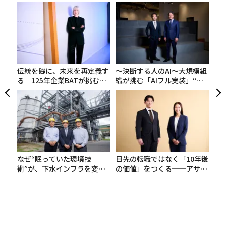
ィン
革
の魅力を語る。
ズが
ク
ムの
た「
ア
1本2200シンガポールドル（約17万円）という価格で提
の
供しているが、すでに4本が売れており、シンガポール
た
の富裕層が”日常の贅沢”として飲んでいるのだという。
伝統を礎に、未来を再定義す
〜決断する人のAI〜大規模組
る 125年企業BATが挑むス
織が挑む「AIフル実装」“使
限定生産、高価格、積極的な海外展開──。「Nの目的
モークレスな未来
う”企業から“動く”企業へ【N
は、売れることではない」と語る中田英寿が考える、日
TTドコモビジネス×PwC】
本酒の戦略とは。
──まずは、ご自身のブランドの日本酒Nを出されたき
っかけについて教えてください。
なぜ“眠っていた環境技
目先の転職ではなく「10年後
術”が、下水インフラを変え
の価値」をつくる──アサイ
たのか──産総研×月島JFE
ンの長期伴走型支援とは
中田英寿
（以下、中田）：ここ5年ほどで、和食が急速
アクアソリューションの10年
に世界的に広まって来たと感じます。そして、それと同
時に和食に欠かせない日本酒の需要も広がった。