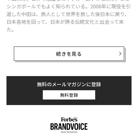
シンガポールでもよく知られている。2006年に現役を引
退した中田は、旅人として世界を旅した後日本に戻り、
日本各地を回って、日本が誇る伝統文化と出会って来
た。
そんな彼が、「十四代」の蔵元である高木酒造の協力の
もと、自身の日本酒ブランド、「N」を初めて発売した
続きを見る
のは、2014年のこと。それから3年。今回は、昨年収穫
した米で作った2016年のヴィンテージのNと、「十四代
インターナショナル」のお披露目を兼ねてシンガポール
にやって来た。
無料のメールマガジンに登録
無料登録
シンガポールでNを扱う店のひとつ、La Terreのオーナ
ーソムリエでインターナショナル唎酒師の川合大介氏
は、「初年度の2013年ヴィンテージはミネラルが強く、
タイトな印象だったが、2016年のNは非常にまろやかで
余韻が長い。どの年も共通している味わいとしては、旨
味がしっかりしているのに、後味がしつこくない」とそ