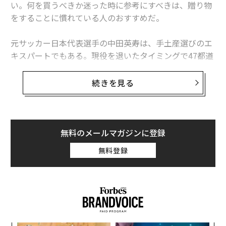
人です。
い。何を買うべきか迷った時に参考にすべきは、贈り物
をすることに慣れている人のおすすめだ。
谷本
：メシが食える人間、これからの時代に成功しやす
い人間を育てるために、親はどうしたらいいのでしょ
元サッカー日本代表選手の中田英寿は、手土産選びのエ
う。
キスパートでもある。現役を退いたタイミングで47都道
府県を旅した際に、約2000の人やスポットを訪れた。そ
こで重宝したのが、日本各地の逸品の数々だったとい
続きを見る
次ページ ＞
「お母さんが幸せであること」
う。
1
2
ここでは、「KADOKAWA」協力のもと、中田英寿監修の
書籍『に・ほ・ん・も・の』から、手土産に最適な3品
無料のメールマガジンに登録
編集＝谷本有香
を厳選して紹介する。
無料登録
2026年9月号発売中
最新号の購入はこちらから