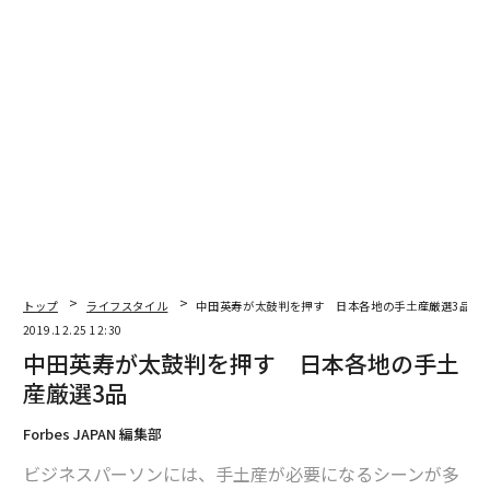
そういう意味においては、情操教育として音楽や美術が
良いと以前から言われていますが、重要なのは主体性で
す。自分が楽しいと思ってやっているかどうか。ここが
弱い人が多い。そこが強いか弱いかはすべて幼児期の経
験が元で、小さい時に「これが好き」という決断をして
いるかどうかなんです。消しゴムのカス集めだって、自
分が「これだ」と思ってやっている子は、何をやらせて
も強い。決めるところからスタートしているからです。
実は人間は、本質的にはなんでも好きになれるようにで
きています。自分はこれだと決断している人生だと自分
に自信がもてるようになるんです。
トップ
ライフスタイル
中田英寿が太鼓判を押す 日本各地の手土産厳選3品
2019.12.25 12:30
中田英寿が太鼓判を押す 日本各地の手土
谷本
：これからの時代に必要な人材の素養や資質を言語
化するとしたら、どのように表現されますか？
産厳選3品
Forbes JAPAN 編集部
高濱
：「メシを食っていける力」です。時代がどう変わ
っても、柔軟な思考力と強靭な体力で乗り切っていける
ビジネスパーソンには、手土産が必要になるシーンが多