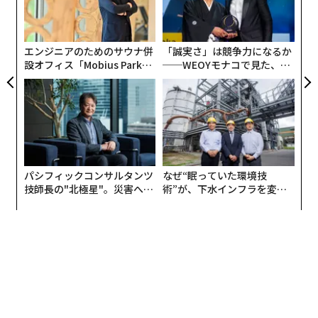
論しているのに、我が子の話になると、やはり「子供は
リア
の
UM
弁護士に、医者に」と、これまでのレールに乗せたいと
た
思ってしまう。そこにすごいギャップを感じます。
エンジニアのためのサウナ併
「誠実さ」は競争力になるか
設オフィス「Mobius Park」
──WEOYモナコで見た、く
谷本
：これからの時代に求められる人材のロールモデル
がオープン──タマディック
ら寿司の経営哲学
のような方はいらっしゃいますか？
が健康経営を徹底する理由
高濱
：ヤフーの最年少役員の宮澤弦さんですね。音楽家
ばかりの家庭で育ち、幼稚園最後の1年は、父親が彼と
遊ぶために幼稚園を辞めさせた。そして、毎日、自分た
パシフィックコンサルタンツ
なぜ“眠っていた環境技
ちでボートや基地を作ったりして遊んだそうです。そう
技師長の"北極星"。災害への
術”が、下水インフラを変え
いう経験や親御さんの育て方が、後の彼の感性につなが
無力感を乗り越え見つけた、
たのか──産総研×月島JFE
っていると思うんです。
防災一筋20年の答え
アクアソリューションの10年
孫正義さんのような見る目を持った人間は、そういう人
をぱっと見抜いてしまう。つまりは、感性が重要なんで
す。