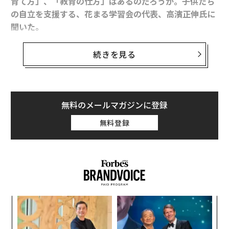
育て方」、「教育の仕方」はあるのだろうか。
子供たち
の自立を支援する、花まる学習会の代表、高濱正伸氏に
聞いた。
谷本有香（以下、谷本）
：教育の2020年問題（※2020
続きを見る
年度から大学入試制度が変わる）が取り沙汰されるよう
になり、教育のあり方がいま見直されています。
高濱正伸（以下、高濱）
：その背景にあるのは、これま
無料のメールマガジンに登録
での教育、つまり、人間作りのやり方では、これからの
無料登録
時代成り行かないということが明らかになったというこ
とです。新しい時代には、これまでの知識量のみの学力
から、新しい学力、つまり「思考力・判断力・表現力等
を含む生きる力」を問うような学力が求められていま
す。
〈7
しかし、一方の親御さんたちは東大に行けるかどうかし
ャ
か見ていない。口では、人工知能時代の教育について議
ト
ア