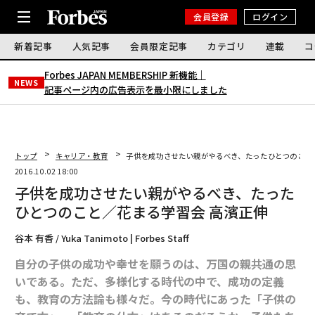
会員登録
ログイン
新着記事
人気記事
会員限定記事
カテゴリ
連載
コ
Forbes JAPAN MEMBERSHIP 新機能｜
NEWS
記事ページ内の広告表示を最小限にしました
トップ
キャリア・教育
子供を成功させたい親がやるべき、たったひとつのこと
2016.10.02 18:00
子供を成功させたい親がやるべき、たった
ひとつのこと／花まる学習会 高濱正伸
谷本 有香 / Yuka Tanimoto | Forbes Staff
自分の子供の成功や幸せを願うのは、万国の親共通の思
いである
。ただ、多様化する時代の中で、成功の定義
も、教育の方法論も様々だ。今の時代にあった「子供の