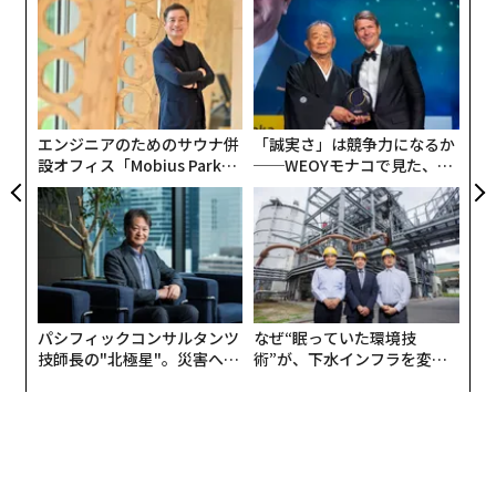
〈7
ャ
メンバーシップに登録する
ト
ア
リア
の
UM
た
エンジニアのためのサウナ併
「誠実さ」は競争力になるか
設オフィス「Mobius Park」
──WEOYモナコで見た、く
関連記事
がオープン──タマディック
ら寿司の経営哲学
が健康経営を徹底する理由
「私がシンガポールの教育を使って日本を外から揺さぶります！」ー田村
『に・ほ・ん・も・の』中田 英寿 (監修)／KADOKAWA
耕太郎
「口福コロッケ」（福内商店）
なにがなんでも避けるべき有害な人10タイプ
東京の浜松町で、老夫婦が三十数年営むコロッケ専門
子どもの金銭教育のために－－5歳の娘の預金口座を作ってみた
パシフィックコンサルタンツ
なぜ“眠っていた環境技
店。
技師長の"北極星"。災害への
術”が、下水インフラを変え
CAがビキニで乗務するLCC「ベトジェットエア」 前年比2倍の急成長
無力感を乗り越え見つけた、
たのか──産総研×月島JFE
防災一筋20年の答え
アクアソリューションの10年
「これほど旨いのは食べたことはない」「一度に、2、3
世界大学ランキング、米が初めて首位陥落 日本トップは39位
個は食べてしまう。究極のおかずだと思います」とは、
中田の書籍中の言葉。
タグ：
孫正義
デル／Dell
タゾ