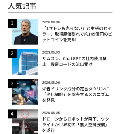
人気記事
2026.08.06
「1サトシも売らない」と主張のセイ
ラー、取得原価割れで約165億円のビ
ットコインを売却
2023.05.03
サムスン、ChatGPTの社内使用禁
止 機密コードの流出受け
2026.08.06
栄養ドリンク成分の定番タウリンに
「老化細胞」を除去するメカニズム
を発見
2026.08.05
ドローンからロボットが降下、ウク
ライナが世界初の「無人空挺強襲」
を遂行