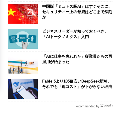
中国版「ミュトス級AI」はすぐそこに、
セキュリティー上の脅威はどこまで深刻
か
ビジネスリーダーが知っておくべき、
「AIトークノミクス」入門
「AIに仕事を奪われた」従業員たちの再
雇用が始まった
Fable 5より105倍安いDeepSeek新AI、
それでも「総コスト」が下がらない理由
Recommended by