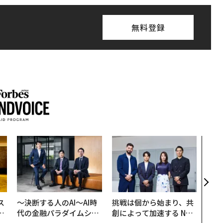
無料登録
内製
ィン
ジー
代フ
ス
〜決断する人のAI〜AI時
挑戦は個から始まり、共
日
代の金融パラダイムシフ
創によって加速する NOR