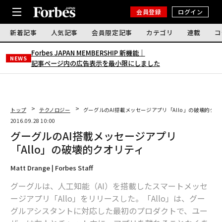
会員登録
ログイン
新着記事
人気記事
会員限定記事
カテゴリ
連載
コ
Forbes JAPAN MEMBERSHIP 新機能｜
NEWS
記事ページ内の広告表示を最小限にしました
トップ
テクノロジー
グーグルのAI搭載メッセージアプリ「Allo」の破壊的クオ
2016.09.28 10:00
グーグルのAI搭載メッセージアプリ
「Allo」の破壊的クオリティ
Matt Drange | Forbes Staff
グーグルは、人工知能（AI）を搭載したスマートメッセ
ージアプリ「Allo」をリリースした。「Allo」は、グー
グルアシスタントに対応した最初のプロダクトで、ユー