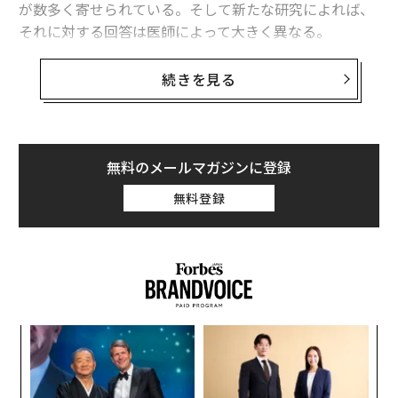
が数多く寄せられている。そして新たな研究によれば、
それに対する回答は医師によって大きく異なる。
スタンフォード大学医科大学院の研究チームの調査で、
続きを見る
2011年7月から2015年6月の間に、医師と患者の間で交
わされたオンラインのやりとり500件以上を分析した。
すると、この4年間で電子たばこに関連した質問の割合
が増加したことが分かった。
無料のメールマガジンに登録
無料登録
編集＝森 美歩
2026年9月号発売中
「
左右
T
最新号の購入はこちらから
〈7
日