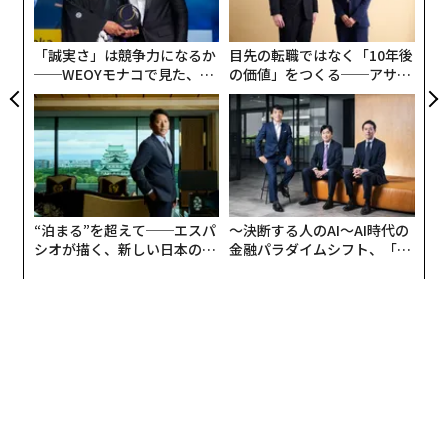
ャ
ト
メンバーシップに登録する
リア
「誠実さ」は競争力になるか
目先の転職ではなく「10年後
UM
──WEOYモナコで見た、く
の価値」をつくる──アサイ
ら寿司の経営哲学
ンの長期伴走型支援とは
関連記事
子どもの電子たばこ中毒が急増 管理には十分な注意を
“泊まる”を超えて──エスパ
〜決断する人のAI〜AI時代の
基本的な5つの健康習慣 なぜこんなに実践率が低いのか？
シオが描く、新しい日本のラ
金融パラダイムシフト、「超
グジュアリー（前編）
個別化」の核心 【MUFG×ウ
ェルスナビ×PwC】
大麻もスマートに吸う、「電子大麻」デバイス150ドルで発売へ
アジアの「最高のバー」ランキング 3位に東京・銀座の名店
タグ：
フォード