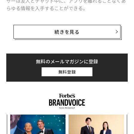
ザーは友人とチャット中に、アプリを離れることなくあ
らゆる情報を入手することができる。
ユーザーはグーグルアシスタントと1対1で会話できるこ
とはもちろん、友人とのチャット中に利用することも可
続きを見る
能だ。グーグルは秋以降、グーグルアシスタントをAIス
ピーカー「グーグルホーム」など他のプロダクトにも順
次搭載していく方針だ。同社はメッセージングアプリ事
業の強化に乗り出しており、先月公開したビデオ通話ア
無料のメールマガジンに登録
プリ「Duo」は既に1,000万ダウンロードを記録してい
無料登録
る。
「我々は、メッセージングアプリはまだ改善の余地が大
きいと考えている。AlloはAIの搭載によってチャット機
能を大幅に向上した」とグーグルのコミュニケーション
製品担当バイスプレジデント、ニック・フォックスは話
「
す。
左右
T
〈7