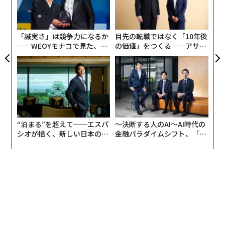
日
ャ
ト
リア
「誠実さ」は競争力になるか
目先の転職ではなく「10年後
UM
──WEOYモナコで見た、く
の価値」をつくる──アサイ
ら寿司の経営哲学
ンの長期伴走型支援とは
“泊まる”を超えて──エスパ
〜決断する人のAI〜AI時代の
シオが描く、新しい日本のラ
金融パラダイムシフト、「超
グジュアリー（前編）
個別化」の核心 【MUFG×ウ
ェルスナビ×PwC】