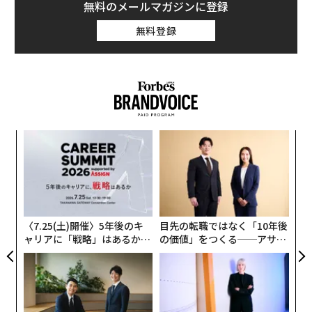
無料のメールマガジンに登録
無料登録
“
シ
グ
パ
技
無
防
〈7.25(土)開催〉5年後のキ
目先の転職ではなく「10年後
ャリアに「戦略」はあるか。
の価値」をつくる──アサイ
トップエグゼクティブのキャ
ンの長期伴走型支援とは
リアに触れる1日│CAREER S
UMMIT 2026