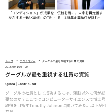
「コンディション」が成果を
伝統を礎に、未来を再定義す
左右する――「BAKUNE」のTEN
る 125年企業BATが挑むス
TIALが支える「挑戦者の明
モークレスな未来
日」
トップ
テクノロジー
グーグルが最も重視する社員の資質
2016.09.16 07:00
グーグルが最も重視する社員の資質
Quora | Contributor
グーグルの社員として成功するには、頭脳以外に何が必
要なのか？ここではコンピューターサイエンスで博士号
取得を目指すTimothy Johnsonに聞いてみた。以下が回
答だ。