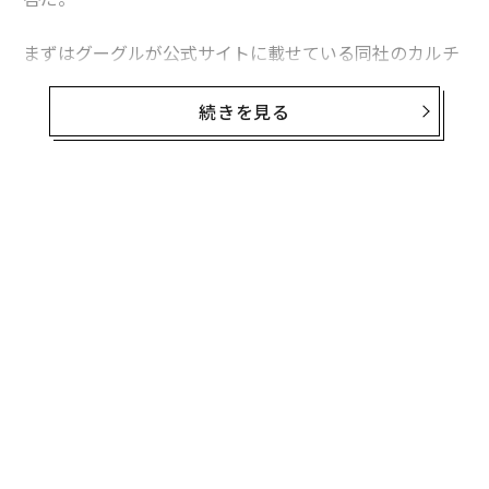
まずはグーグルが公式サイトに載せている同社のカルチ
ャーについて読んでみることだ。同社は成功を生み出す
チームに必要な要素について大規模な調査を行なった。
続きを見る
これについてはニューヨーク・タイムズ紙が長文記事を
書いている。2つの重要な見解は以下の通りだ。
1. 良いチームではメンバーの発言時間がほぼ同じであ
無料のメールマガジンに登録
る。
無料登録
“
シ
グ
パ