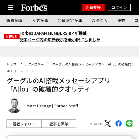
会員登録
ログイン
新着記事
人気記事
会員限定記事
カテゴリ
連載
コ
Forbes JAPAN MEMBERSHIP 新機能｜
NEWS
記事ページ内の広告表示を最小限にしました
トップ
テクノロジー
グーグルのAI搭載メッセージアプリ「Allo」の破壊的クオ
2016.09.28 10:00
グーグルのAI搭載メッセージアプリ
「Allo」の破壊的クオリティ
Matt Drange | Forbes Staff
著者フォロー
記事を保存