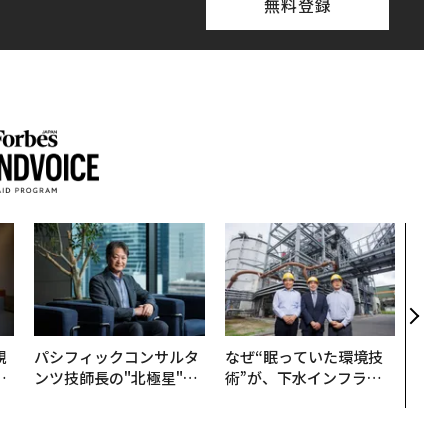
無料登録
革新
─レ
Sに
R」
規
パシフィックコンサルタ
なぜ“眠っていた環境技
実
ンツ技師長の"北極星"。
術”が、下水インフラを
動
災害への無力感を乗り越
変えたのか──産総研×
モ
え見つけた、防災一筋20
月島JFEアクアソリュー
年の答え
ションの10年