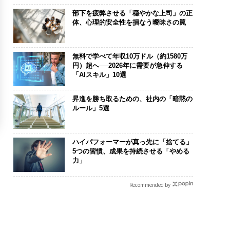
部下を疲弊させる「穏やかな上司」の正
体、心理的安全性を損なう曖昧さの罠
無料で学べて年収10万ドル（約1580万
円）超へ──2026年に需要が急伸する
「AIスキル」10選
昇進を勝ち取るための、社内の「暗黙の
ルール」5選
ハイパフォーマーが真っ先に「捨てる」
5つの習慣、成果を持続させる「やめる
力」
Recommended by