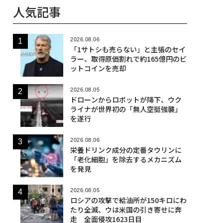
人気記事
2026.08.06
「1サトシも売らない」と主張のセイ
ラー、取得原価割れで約165億円のビ
ットコインを売却
2026.08.05
ドローンからロボットが降下、ウク
ライナが世界初の「無人空挺強襲」
を遂行
2026.08.06
栄養ドリンク成分の定番タウリンに
「老化細胞」を除去するメカニズム
を発見
2026.08.05
ロシアの攻撃で給油所が150キロにわ
たり全滅、ウは米国の引き寄せに奔
走 全面侵攻1623日目