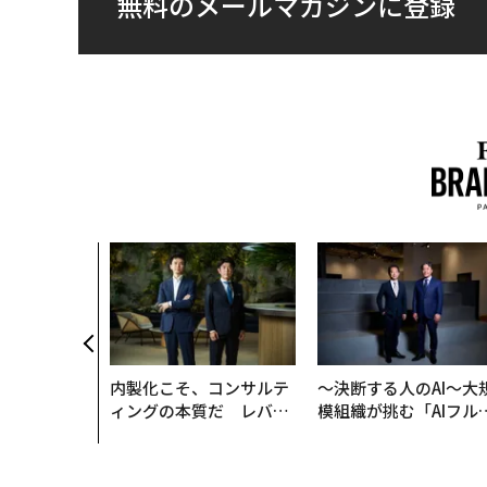
無料のメールマガジンに登録
内製化こそ、コンサルテ
〜決断する人のAI〜大
ィングの本質だ レバレ
模組織が挑む「AIフル
ジーズが実践する、次世
装」“使う”企業から“
代ファームの全貌
く”企業へ【NTTドコ
ビジネス×PwC】