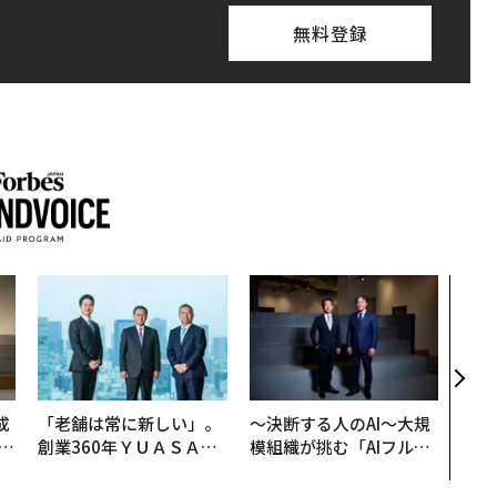
無料登録
アフ
小1
手に
成
「老舗は常に新しい」。
〜決断する人のAI〜大規
創業360年ＹＵＡＳＡと
模組織が挑む「AIフル実
る
カクシンCEO田尻望が語
装」“使う”企業から“動
る、AIを超える人の価値
く”企業へ【NTTドコモ