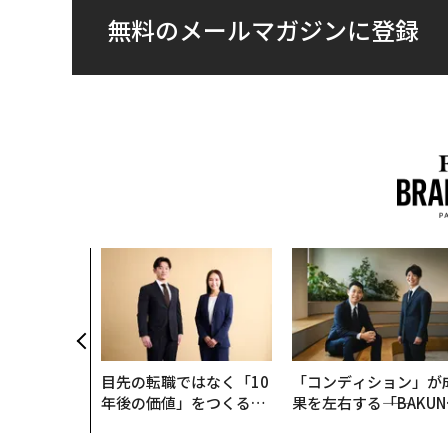
無料のメールマガジンに登録
目先の転職ではなく「10
「コンディション」が
年後の価値」をつくる─
果を左右する――「BAKUN
─アサインの長期伴走型
E」のTENTIALが支え
支援とは
「挑戦者の明日」