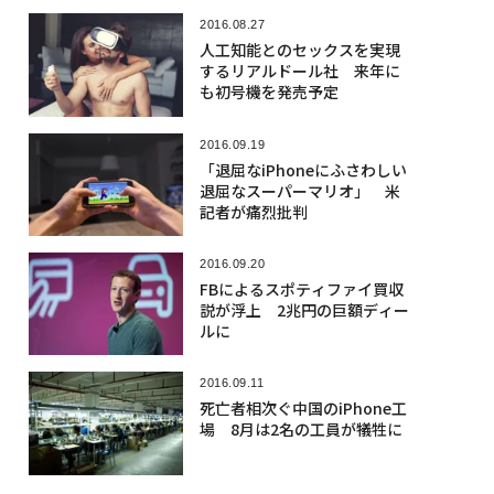
2016.08.27
人工知能とのセックスを実現
するリアルドール社 来年に
も初号機を発売予定
2016.09.19
「退屈なiPhoneにふさわしい
退屈なスーパーマリオ」 米
記者が痛烈批判
2016.09.20
FBによるスポティファイ買収
説が浮上 2兆円の巨額ディー
ルに
2016.09.11
死亡者相次ぐ中国のiPhone工
場 8月は2名の工員が犠牲に