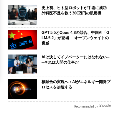
史上初、ヒト型ロボットが手術に成功
外科医不足を救う300万円の汎用機
GPT-5.5とOpus 4.8の競合、中国AI「G
LM-5.2」が登場──オープンウェイトの
脅威
AIは決してイノベーターにはなれない─
─それは人間の仕事だ
核融合の実現へ：AIがエネルギー開発プ
ロセスを加速する
Recommended by