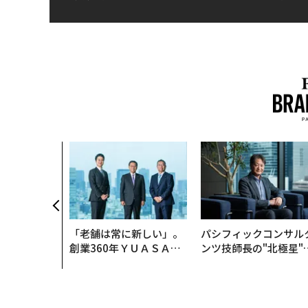
「老舗は常に新しい」。
パシフィックコンサル
創業360年ＹＵＡＳＡと
ンツ技師長の"北極星"
カクシンCEO田尻望が語
災害への無力感を乗り
る、AIを超える人の価値
え見つけた、防災一筋2
年の答え