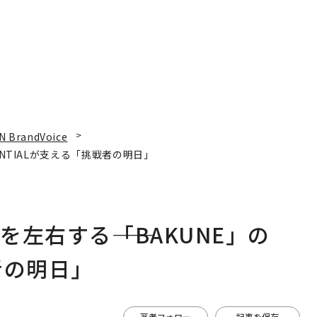
N BrandVoice
ENTIALが支える「挑戦者の明日」
左右する――「BAKUNE」の
者の明日」
著者フォロー
記事を保存