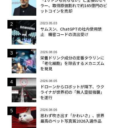
ラー、取得原価割れで約165億円のビ
ットコインを売却
2023.05.03
サムスン、ChatGPTの社内使用禁
止 機密コードの流出受け
2026.08.06
栄養ドリンク成分の定番タウリンに
「老化細胞」を除去するメカニズム
を発見
2026.08.05
ドローンからロボットが降下、ウク
ライナが世界初の「無人空挺強襲」
を遂行
2026.08.06
思わず吹き出す「かわいさ」、世界
最高のペット写真賞2026入選作品