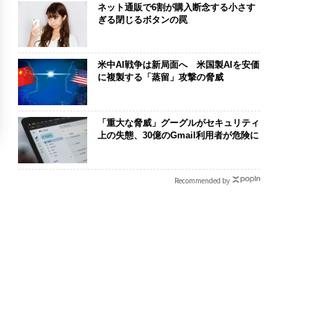
ネット通販で6割が購入断念する小さす
ぎる閉じるボタンの罠
米中AI戦争は新局面へ 米国製AIを安価
に複製する「蒸留」攻撃の脅威
「重大な脅威」グーグルがセキュリティ
上の失態、30億のGmail利用者が危険に
Recommended by