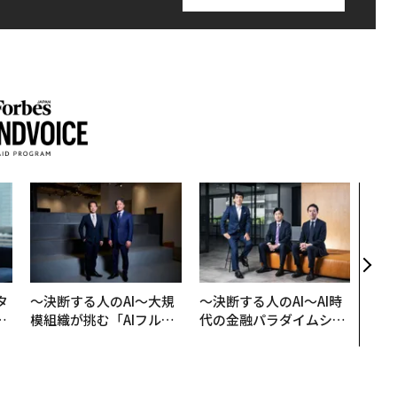
「誠
るか
見た
学
タ
〜決断する人のAI〜大規
〜決断する人のAI〜AI時
。
模組織が挑む「AIフル実
代の金融パラダイムシフ
越
装」“使う”企業から“動
ト、「超個別化」の核心
0
く”企業へ【NTTドコモ
【MUFG×ウェルスナビ
ビジネス×PwC】
×PwC】