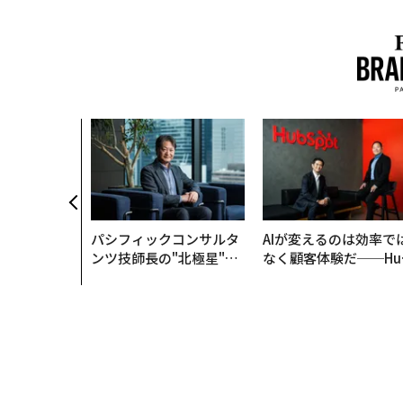
パシフィックコンサルタ
AIが変えるのは効率で
ンツ技師長の"北極星"。
なく顧客体験だ──Hu
災害への無力感を乗り越
Spot Japanが語る「G
え見つけた、防災一筋20
ow Better」な組織の
年の答え
くり方