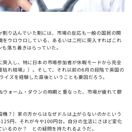
度か割り込んでいた割には、市場の反応も一般の国民の関
境をウロウロしている、あるいは二桁に突入すればこれ
ンも落ち着きはらっていた。
に突入し、特に日本の市場参加者が休暇モードから完全
夏枯れ相場」）。そして、それ以前の6月の段階で英国の
プライズを経験した直後ということも要因だろう。
ぬウォーム・ダウンの時期と重なった、市場が疲れて膠
投機？）家の方からはなぜドルは上がらないのかという
125円、それが今や100円台。自分の生活にさほど変化
ているのか？ との疑問を持たれるようだ。