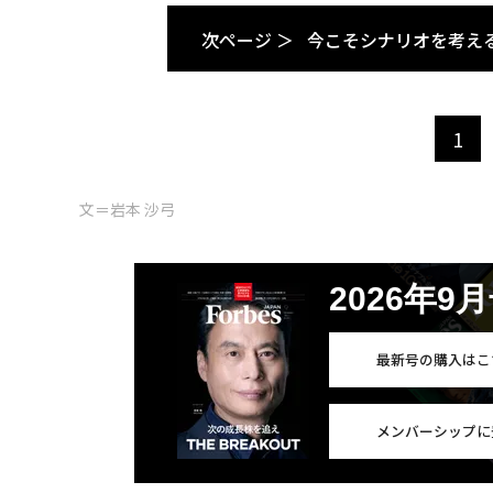
次ページ ＞
今こそシナリオを考え
1
文＝岩本 沙弓
2026年9
最新号の購入はこ
メンバーシップに