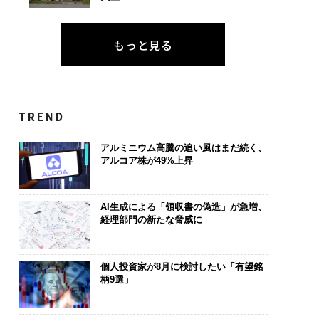
もっと見る
TREND
アルミニウム高騰の追い風はまだ続く、
アルコア株が49%上昇
AI生成による「領収書の偽造」が急増、
経理部門の新たな脅威に
個人投資家が8月に検討したい「有望銘
柄9選」