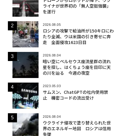
ライナが世界初の「無人空挺強襲」
を遂行
2026.08.05
ロシアの攻撃で給油所が150キロにわ
たり全滅、ウは米国の引き寄せに奔
走 全面侵攻1623日目
2026.08.04
暗い空にペルセウス座流星群の流れ
星を探し、はくちょう座を目印に天
の川を辿る 今週の夜空
2023.05.03
サムスン、ChatGPTの社内使用禁
止 機密コードの流出受け
2026.08.04
ウクライナ侵攻で塗り替えられた世
界のエネルギー地図 ロシアは信用
失墜