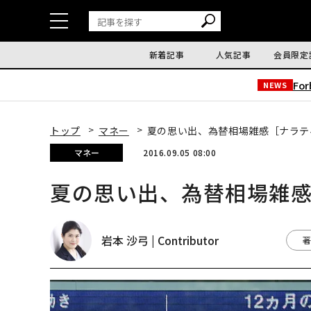
新着記事
人気記事
会員限定
Fo
NEWS
トップ
マネー
夏の思い出、為替相場雑感［ナラティ
マネー
2016.09.05 08:00
夏の思い出、為替相場雑感
岩本 沙弓 | Contributor
著