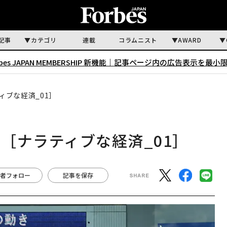
記事
カテゴリ
連載
コラムニスト
AWARD
rbes JAPAN MEMBERSHIP 新機能｜
記事ページ内の広告表示を最小
ブな経済_01］
［ナラティブな経済_01］
者フォロー
記事を保存