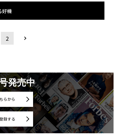
る好機
2
月号発売中
ちらから
登録する