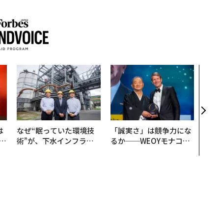
目先
年後
─ア
支援
は
なぜ“眠っていた環境技
「誠実さ」は競争力にな
b
術”が、下水インフラを
るか──WEOYモナコで
r
変えたのか──産総研×
見た、くら寿司の経営哲
つ
月島JFEアクアソリュー
学
ションの10年