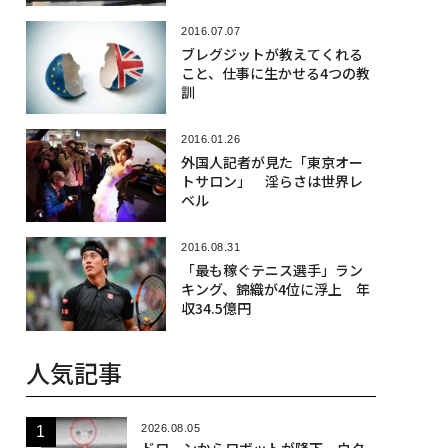
2016.07.07
ブレグジットが教えてくれる
こと、仕事に生かせる4つの教
訓
2016.01.26
外国人記者が見た「東京オー
トサロン」 淫らさは世界レ
ベル
2016.08.31
「最も稼ぐテニス選手」ラン
キング、錦織が4位に浮上 年
収34.5億円
人気記事
2026.08.05
ドローンからロボットが降下、ウク