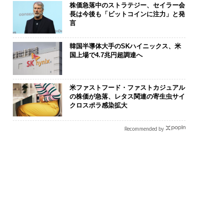
株価急落中のストラテジー、セイラー会
長は今後も「ビットコインに注力」と発
言
韓国半導体大手のSKハイニックス、米
国上場で4.7兆円超調達へ
米ファストフード・ファストカジュアル
の株価が急落、レタス関連の寄生虫サイ
クロスポラ感染拡大
Recommended by