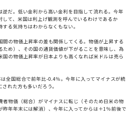
は逆だ。低い金利から高い金利を目指して流れる。今年
対して、米国は利上げ観測を呼んでいるわけであるか
待する気持ちはわからなくもない。
国間の物価上昇率の差も関係してくる。物価が上昇する
るため）、その国の通貨価値が下がることを意味し、為
米国の物価上昇率が日本よりも高くなれば米ドルは売ら
。
は全国総合で前年比-0.4％。今年に入ってマイナスが続
にされた方も多いだろう。
費者物価（総合）がマイナスに転じ（そのため日米の物
が昨年年末には解消）、今年に入ってからは＋1％前後で