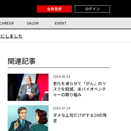
会員登録
ログイン
CAREER
SALON
EVENT
限にしました
関連記事
2016.05.24
老化を遅らせて「がん」のリ
スクを軽減、米バイオベンチ
ャーの取り組み
2016.07.18
ダメな上司だけがする10の発
言