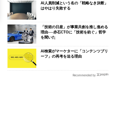
AI人員削減という名の「戦略なき決断」
はやはり失敗する
「技術の日産」が事業共創を推し進める
理由──赤石CTOに「技術を紡ぐ」哲学
を聞いた
AI検索がマーケターに「コンテンツブリ
ーフ」の再考を迫る理由
Recommended by