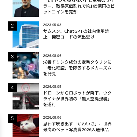
ラー、取得原価割れで約165億円のビ
ットコインを売却
2023.05.03
サムスン、ChatGPTの社内使用禁
止 機密コードの流出受け
2026.08.06
栄養ドリンク成分の定番タウリンに
「老化細胞」を除去するメカニズム
を発見
2026.08.05
ドローンからロボットが降下、ウク
ライナが世界初の「無人空挺強襲」
を遂行
2026.08.06
思わず吹き出す「かわいさ」、世界
最高のペット写真賞2026入選作品