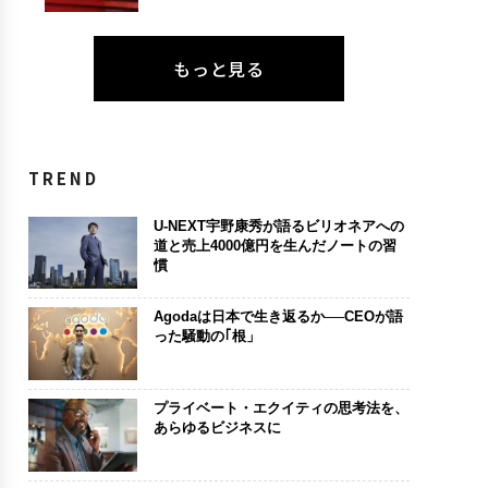
もっと見る
TREND
U-NEXT宇野康秀が語るビリオネアへの
道と売上4000億円を生んだノートの習
慣
Agodaは日本で生き返るか──CEOが語
った騒動の｢根」
プライベート・エクイティの思考法を、
あらゆるビジネスに