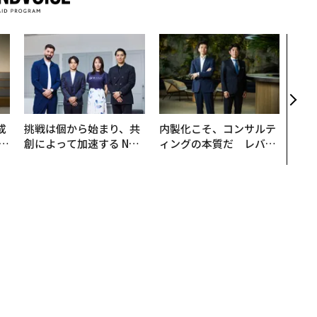
〜決
模組
装」
く”
ビジ
成
挑戦は個から始まり、共
内製化こそ、コンサルテ
創によって加速する NOR
ィングの本質だ レバレ
る
QAIN JAPAN 特別座談会
ジーズが実践する、次世
代ファームの全貌