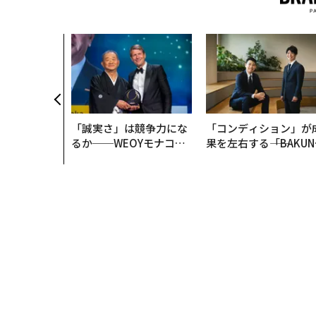
「誠実さ」は競争力にな
「コンディション」が
るか──WEOYモナコで
果を左右する――「BAKUN
見た、くら寿司の経営哲
E」のTENTIALが支え
学
「挑戦者の明日」