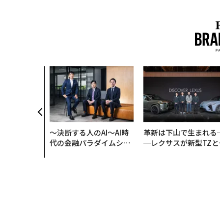
〜決断する人のAI〜AI時
革新は下山で生まれる
代の金融パラダイムシフ
─レクサスが新型TZと
ト、「超個別化」の核心
Sに込めた「DISCOVE
【MUFG×ウェルスナビ
R」の哲学
×PwC】