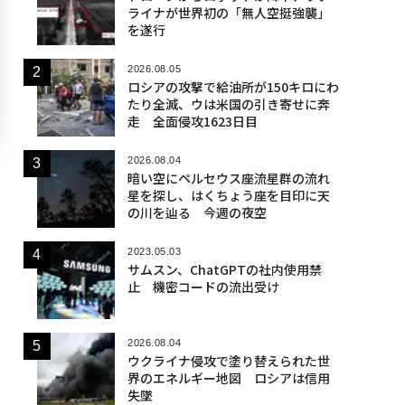
ライナが世界初の「無人空挺強襲」
を遂行
2026.08.05
ロシアの攻撃で給油所が150キロにわ
たり全滅、ウは米国の引き寄せに奔
走 全面侵攻1623日目
2026.08.04
暗い空にペルセウス座流星群の流れ
星を探し、はくちょう座を目印に天
の川を辿る 今週の夜空
2023.05.03
サムスン、ChatGPTの社内使用禁
止 機密コードの流出受け
2026.08.04
ウクライナ侵攻で塗り替えられた世
界のエネルギー地図 ロシアは信用
失墜