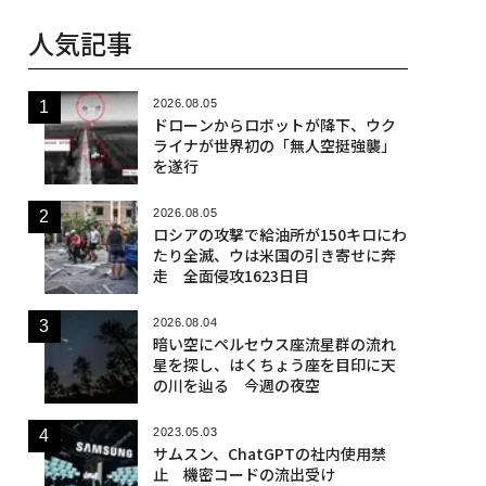
人気記事
2026.08.05
ドローンからロボットが降下、ウク
ライナが世界初の「無人空挺強襲」
を遂行
2026.08.05
ロシアの攻撃で給油所が150キロにわ
たり全滅、ウは米国の引き寄せに奔
走 全面侵攻1623日目
2026.08.04
暗い空にペルセウス座流星群の流れ
星を探し、はくちょう座を目印に天
の川を辿る 今週の夜空
2023.05.03
サムスン、ChatGPTの社内使用禁
止 機密コードの流出受け