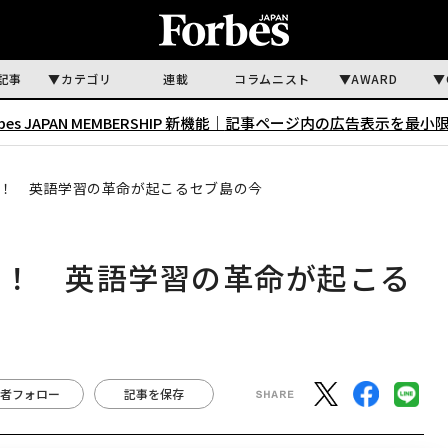
記事
カテゴリ
連載
コラムニスト
AWARD
rbes JAPAN MEMBERSHIP 新機能｜
記事ページ内の広告表示を最小
取材！ 英語学習の革命が起こるセブ島の今
取材！ 英語学習の革命が起こる
者フォロー
記事を保存