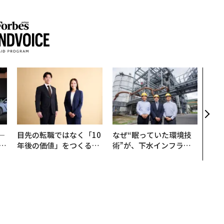
内製
ィン
ジー
代フ
─
目先の転職ではなく「10
なぜ“眠っていた環境技
E
年後の価値」をつくる─
術”が、下水インフラを
─アサインの長期伴走型
変えたのか──産総研×
支援とは
月島JFEアクアソリュー
ションの10年