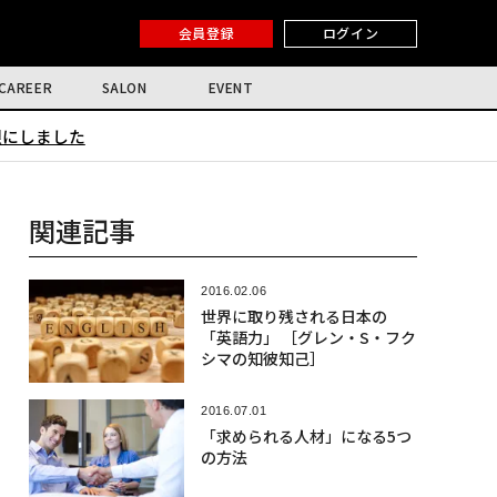
会員登録
ログイン
CAREER
SALON
EVENT
限にしました
関連記事
2016.02.06
世界に取り残される日本の
「英語力」 ［グレン・S・フク
シマの知彼知己］
2016.07.01
「求められる人材」になる5つ
の方法