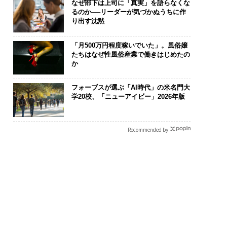
なぜ部下は上司に「真実」を語らなくな
るのか──リーダーが気づかぬうちに作
り出す沈黙
「月500万円程度稼いでいた」。風俗嬢
たちはなぜ性風俗産業で働きはじめたの
か
化こそ、コンサルテ
〜決断する人のAI〜大規
伝統を礎に、
フォーブスが選ぶ「AI時代」の米名門大
グの本質だ レバレ
模組織が挑む「AIフル実
義する 125年
学20校、「ニューアイビー」2026年版
ズが実践する、次世
装」“使う”企業から“動
が挑むスモー
ァームの全貌
く”企業へ【NTTドコモ
来
ビジネス×PwC】
Recommended by