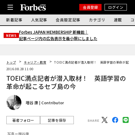
会員登録
ログイン
新着記事
人気記事
会員限定記事
カテゴリ
連載
コ
Forbes JAPAN MEMBERSHIP 新機能｜
NEWS
記事ページ内の広告表示を最小限にしました
トップ
キャリア・教育
TOEIC満点記者が潜入取材！ 英語学習の革命が起こ
2016.08.28 11:00
TOEIC満点記者が潜入取材！ 英語学習の
革命が起こるセブ島の今
増谷 康 | Contributor
著者フォロー
記事を保存
写真＝増谷康