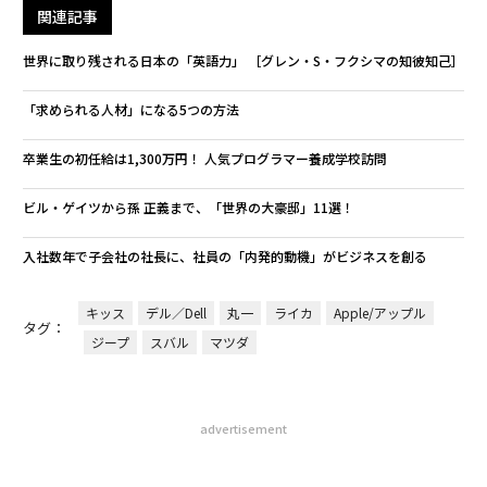
関連記事
世界に取り残される日本の「英語力」 ［グレン・S・フクシマの知彼知己］
「求められる人材」になる5つの方法
卒業生の初任給は1,300万円！ 人気プログラマー養成学校訪問
ビル・ゲイツから孫 正義まで、「世界の大豪邸」11選！
入社数年で子会社の社長に、社員の「内発的動機」がビジネスを創る
キッス
デル／Dell
丸一
ライカ
Apple/アップル
タグ：
ジープ
スバル
マツダ
advertisement