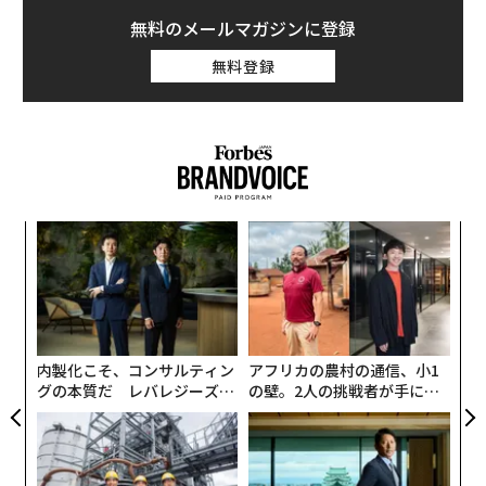
無料のメールマガジンに登録
無料登録
創に
〜
 JA
金
個
なく
目
ェ
Ja
の
er」
ン
内製化こそ、コンサルティン
アフリカの農村の通信、小1
グの本質だ レバレジーズが
の壁。2人の挑戦者が手にし
実践する、次世代ファームの
た「次なる武器」
全貌