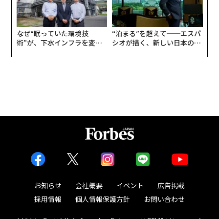
なぜ“眠っていた環境技
“泊まる”を超えて──エスパ
術”が、下水インフラを変え
シオが描く、新しい日本のラ
たのか──産総研×月島JFE
グジュアリー（前編）
アクアソリューションの10年
お知らせ
会社概要
イベント
広告掲載
採用情報
個人情報保護方針
お問い合わせ