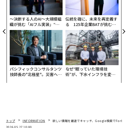
3
C
る
〜決断する人のAI〜大規模組
伝統を礎に、未来を再定義す
織が挑む「AIフル実装」“使
る 125年企業BATが挑むス
う”企業から“動く”企業へ【N
モークレスな未来
TTドコモビジネス×PwC】
パシフィックコンサルタンツ
なぜ“眠っていた環境技
技師長の"北極星"。災害への
術”が、下水インフラを変え
無力感を乗り越え見つけた、
たのか──産総研×月島JFE
防災一筋20年の答え
アクアソリューションの10年
トップ
INFORMATION
欲しい情報を最速でキャッチ、Google検索でForbe
2026.05.27 10:00