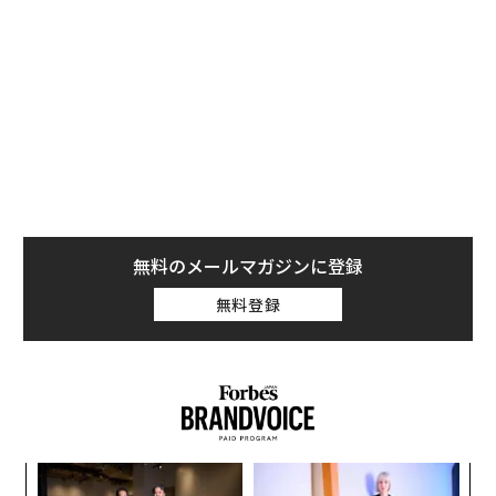
Googleの「Preferred Sources」機能とは
Googleの新機能「
Preferred Sources
」は、Googleのト
ップニュース検索結果に、どのメディアをより頻繁に表
示させるかを選択できるものだ。
無料のメールマガジンに登録
無料登録
「Preferred Sources」機能により、検索結果のトップニュース欄にForbes J
APANの記事を優先的に表示させることができる。また、「トップニュー
ス」の横にある星が描かれたカードのアイコンをクリックすることからも
優先するソースに追加できる
果を
ア