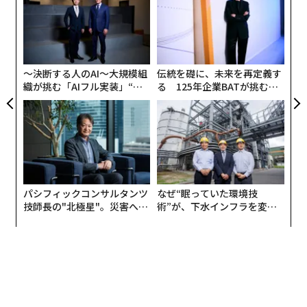
EN
の
明
た
お気に入りのメディアを選択すると、その記事は検索結
「
果のトップニュース欄に表示されるほか、「ソースか
3
C
ら」という別のカルーセルにも表示される。これによ
る
り、信頼する媒体を優先することができる。
〜決断する人のAI〜大規模組
伝統を礎に、未来を再定義す
織が挑む「AIフル実装」“使
る 125年企業BATが挑むス
う”企業から“動く”企業へ【N
モークレスな未来
TTドコモビジネス×PwC】
パシフィックコンサルタンツ
なぜ“眠っていた環境技
技師長の"北極星"。災害への
術”が、下水インフラを変え
無力感を乗り越え見つけた、
たのか──産総研×月島JFE
防災一筋20年の答え
アクアソリューションの10年