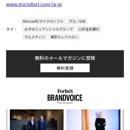
www.microfost.com/ja-jp
Microsoft/マイクロソフト
デル／Dell
タグ：
みずほフィナンシャルグループ
三井住友銀行
ウェスティン
東京エレクトロン
無料のメールマガジンに登録
無料登録
果を
ア
EN
の
明
た
「