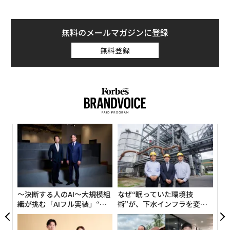
ンドでも販売している。
むス
顧客
pa
「
な
左右
T
日
〜決断する人のAI〜大規模組
なぜ“眠っていた環境技
織が挑む「AIフル実装」“使
術”が、下水インフラを変え
う”企業から“動く”企業へ【N
たのか──産総研×月島JFE
TTドコモビジネス×PwC】
アクアソリューションの10年
目先の転職ではなく「10年後
アフリカの農村の通信、小1
の価値」をつくる──アサイ
の壁。2人の挑戦者が手にし
ンの長期伴走型支援とは
た「次なる武器」