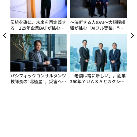
由
ク
た「
伝統を礎に、未来を再定義す
〜決断する人のAI〜大規模組
る 125年企業BATが挑むス
織が挑む「AIフル実装」“使
モークレスな未来
う”企業から“動く”企業へ【N
TTドコモビジネス×PwC】
パシフィックコンサルタンツ
「老舗は常に新しい」。創業
技師長の"北極星"。災害への
360年ＹＵＡＳＡとカクシン
無力感を乗り越え見つけた、
CEO田尻望が語る、AIを超え
防災一筋20年の答え
る人の価値