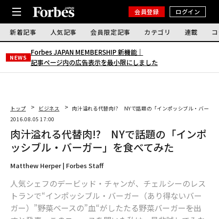
会員登録
ログイン
新着記事
人気記事
会員限定記事
カテゴリ
連載
コ
Forbes JAPAN MEMBERSHIP 新機能｜
NEWS
記事ページ内の広告表示を最小限にしました
トップ
ビジネス
肉汁溢れる代替肉!? NYで話題の「インポッシブル・バーガ
2016.08.05 17:00
肉汁溢れる代替肉!? NYで話題の「インポ
ッシブル・バーガー」を食べてみた
Matthew Herper | Forbes Staff
人気シェフのデービッド・チャンが、チェルシーのレス
トランで“インポッシブル・バーガー（あり得ないバー
ガー）”――野菜ベースの”血“がしたたる野菜バーガー――を出