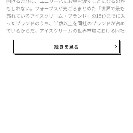
開けるたびに、ユニリーバにお金を渡すことになるのか
もしれない。フォーブスが先ごろまとめた「世界で最も
売れているアイスクリーム・ブランド」の15位までに入
ったブランドのうち、半数以上を同社のブランドが占め
ているからだ。アイスクリームの世界市場における同社
のシェアは、22％に上る。
続きを見る
調査会社ユーロモニターによると、ランキングのトップ
に名前が挙がった「マグナム」の2015年の売上高は、25
億4000万ドル（約2,720億円）。前年比8%を記録し、2
位の「ハーゲンダッツ」に4億5,000万ドル以上の差を付
無料のメールマガジンに登録
けた。
無料登録
さらに、ベルギーチョコレートをかけたこのアイスクリ
ームバーの売上高は2016年、26億9000万ドルに達する
と見込まれている。実現すれば、2011年から約30％の増
加となる。ユニリーバは欧州中心に販売してきたマグナ
ムの販路を拡大しており、現在は米国のほか、中国、イ
義す
A