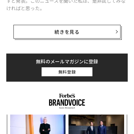
すと発表。このニュースを聞いた私は、是非試してみな
ければと思った。
7年前、私はフォーブス誌に、インポッシブル・バーガ
ーの生みの親である著名生物学者パット・ブラウンの紹
続きを見る
介記事を書いた。畜産業は環境にダメージをもたらすと
いう考えに取りつかれていた彼は、誰もが納得する代用
肉をつくりたいと考えた。そして、いつかマクドナルド
が本物の牛肉を少量、または全く使わず、それでも消費
無料のメールマガジンに登録
者が満足するハンバーガーを売るようになることが夢だ
無料登録
と言っていた。
あれからブラウンは1億8,000万ドル（約184億円）の資
金を調達して、スタートアップ企業インポッシブルフー
ズ（Impossible Foods）を設立。血液を赤くする鉄含有
色素ヘムの“野菜バージョン”を発見した。
ナ併
「
k」
─
ック
ら
革