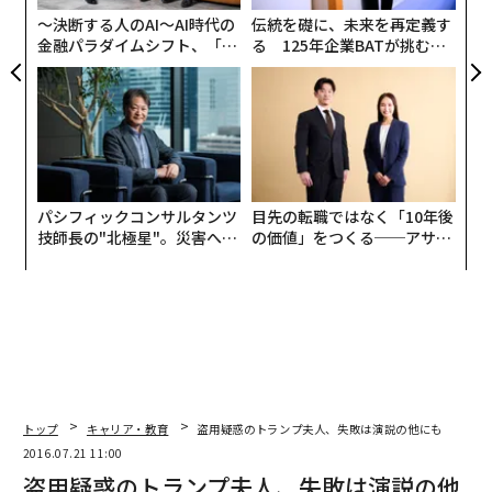
〜決断する人のAI〜AI時代の
伝統を礎に、未来を再定義す
金融パラダイムシフト、「超
る 125年企業BATが挑むス
個別化」の核心 【MUFG×ウ
モークレスな未来
ェルスナビ×PwC】
パシフィックコンサルタンツ
目先の転職ではなく「10年後
技師長の"北極星"。災害への
の価値」をつくる──アサイ
無力感を乗り越え見つけた、
ンの長期伴走型支援とは
防災一筋20年の答え
編集＝上田裕資
トップ
キャリア・教育
盗用疑惑のトランプ夫人、失敗は演説の他にも
2026年9月号発売中
2016.07.21 11:00
盗用疑惑のトランプ夫人、失敗は演説の他