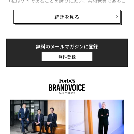
「私はゲイであることを誇りに思い、共和党員であるこ
とを誇りに思います。しかし、それよりもまずアメリカ
国民であることを誇りに思います」
続きを見る
5分間のスピーチの中盤で彼はそのように述べ、大きな
拍手に包まれた。
無料のメールマガジンに登録
無料登録
内
グ
実
挑
全
よっ
PA