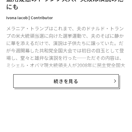
にも
最新号の購入はこちらから
Ivona Iacob | Contributor
メンバーシップに登録する
メラニア・トランプはこれまで、夫のドナルド・トラン
プの米大統領当選に向けた選挙運動で、夫のそばに静か
に華を添えるだけで、演説は子供たちに譲っていた。だ
が今週開幕した共和党全国大会では初日の目玉として登
場し、堂々と雄弁な演説を行った──ただその内容は、
関連記事
ミシェル・オバマ現大統領夫人が2008年に民主党全国大
盗用疑惑のトランプ夫人、失敗は演説の他にも
会で行った演説と酷似していた。
続きを見る
反逆の起業家、ピーター・ティールの投資哲学
トランプ夫人とオバマ夫人は、未来の世代に対してほぼ
同じ希望を抱いているようだ。「あなたの目標達成を制
世界のコンサート売上、最高記録に チケット販売は前年比約14%増
限するのは、あなたの夢の強さと、それを実現する意志
の強さだけです」というオバマ夫人の言葉を、トランプ
「トランプ阻止」でシリコンバレー団結、FB創業者ら145名が公開書簡
夫人は繰り返した。そして両家は同じ倫理観を持ってい
るらしい。両夫人は演説で、「自分が望む人生を送るた
「世界で最も稼ぐカップル」、前回トップの破局で1位に変動
めに努力すること。自分の言葉は契約であり、口にした