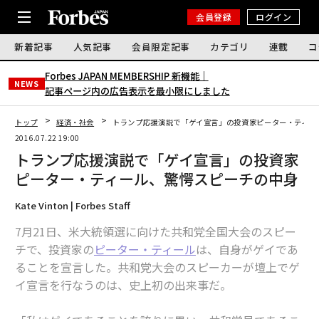
会員登録
ログイン
新着記事
人気記事
会員限定記事
カテゴリ
連載
コ
Forbes JAPAN MEMBERSHIP 新機能｜
NEWS
記事ページ内の広告表示を最小限にしました
トップ
経済・社会
トランプ応援演説で「ゲイ宣言」の投資家ピーター・ティー
2016.07.22 19:00
トランプ応援演説で「ゲイ宣言」の投資家
ピーター・ティール、驚愕スピーチの中身
Kate Vinton | Forbes Staff
7月21日、米大統領選に向けた共和党全国大会のスピー
チで、投資家の
ピーター・ティール
は、自身がゲイであ
ることを宣言した。共和党大会のスピーカーが壇上でゲ
イ宣言を行なうのは、史上初の出来事だ。