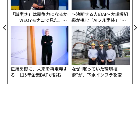
ト
リア
「誠実さ」は競争力になるか
〜決断する人のAI〜大規模組
UM
──WEOYモナコで見た、く
織が挑む「AIフル実装」“使
ら寿司の経営哲学
う”企業から“動く”企業へ【N
TTドコモビジネス×PwC】
伝統を礎に、未来を再定義す
なぜ“眠っていた環境技
る 125年企業BATが挑むス
術”が、下水インフラを変え
モークレスな未来
たのか──産総研×月島JFE
アクアソリューションの10年
編集＝遠藤宗生