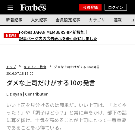
会員登録
ログイン
新着記事
人気記事
会員限定記事
カテゴリ
連載
コ
Forbes JAPAN MEMBERSHIP 新機能｜
NEWS
記事ページ内の広告表示を最小限にしました
トップ
キャリア・教育
ダメな上司だけがする10の発言
2016.07.18 18:00
ダメな上司だけがする10の発言
Liz Ryan | Contributor
いい上司を見分けるのは簡単だ。いい上司は、「よくや
った！」や「調子はどう？」と常に声をかけ、部下の話
に耳を傾け、士気を高めることが上司にとって一番重要
であることを心得ている。