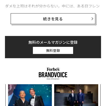
ダメな上司はそれが分からない。中には、ある日フレン
ドリーだったかと思えば、翌日には罵声を浴びせてくる
人もいる。能力のない上司の行動は予測しづらく、それ
続きを見る
に振り回される部下にとっては大きなストレスだ。だ
が、上司が怒りに任せて口走る言葉に耳を傾ければ、ダ
メな上司とそうでない上司を見分けることができる。
無料のメールマガジンに登録
以下に、ダメな上司だけが口にする言葉を10つ挙げる。
無料登録
あなたはいくつ聞いたことがあるだろうか？
ナ併
“
k」
シ
ック
グ
〈7
由
ャ