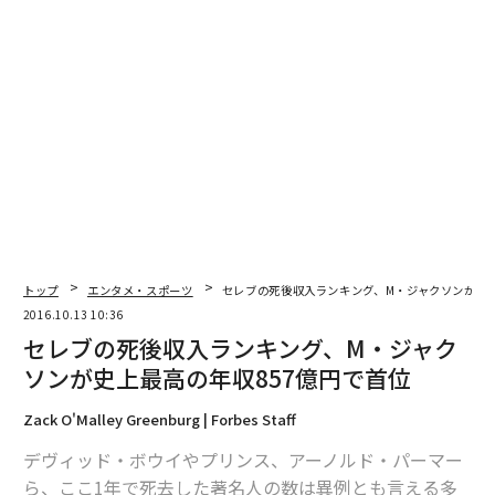
2026年9月号発売中
最新号の購入はこちらから
メンバーシップに登録する
トップ
エンタメ・スポーツ
セレブの死後収入ランキング、M・ジャクソンが史上
2016.10.13 10:36
関連記事
セレブの死後収入ランキング、M・ジャク
ソンが史上最高の年収857億円で首位
仕事に対するフィードバックを恐れてはならない理由
Zack O'Malley Greenburg | Forbes Staff
柳井正と孫正義に共通する「原体験」と「失敗力」
デヴィッド・ボウイやプリンス、アーノルド・パーマー
ビリオネアのお金や健康の管理術［富豪のトリビア45 -Part6］
ら、ここ1年で死去した著名人の数は異例とも言える多