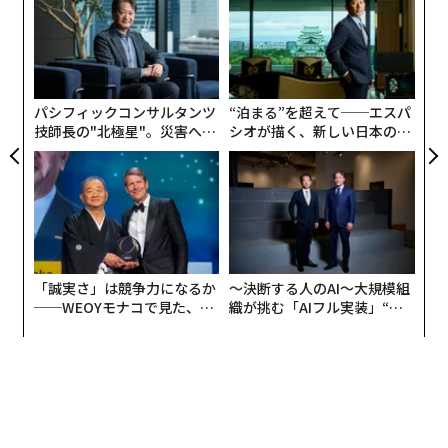
にし
3
を管理するジェフ・ジャンポールはこう語っている。
C
“
る
オ
ジ
パシフィックコンサルタンツ
“泊まる”を超えて──エスパ
技師長の"北極星"。災害への
シオが描く、新しい日本のラ
無力感を乗り越え見つけた、
グジュアリー（前編）
防災一筋20年の答え
「誠実さ」は競争力になるか
〜決断する人のAI〜大規模組
──WEOYモナコで見た、く
織が挑む「AIフル実装」“使
ら寿司の経営哲学
う”企業から“動く”企業へ【N
TTドコモビジネス×PwC】