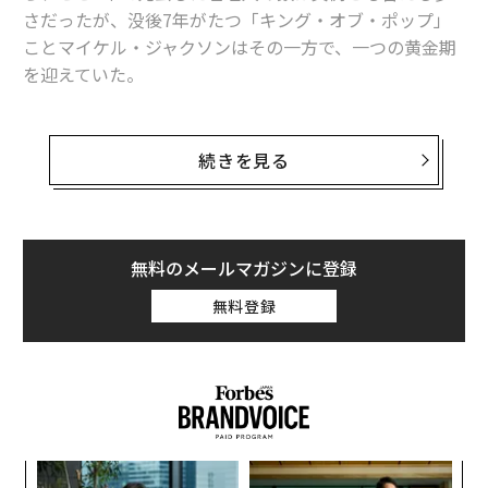
さだったが、没後7年がたつ「キング・オブ・ポップ」
ミーティングを脱線させる「困りもの上司」への対処法
ことマイケル・ジャクソンはその一方で、一つの黄金期
を迎えていた。
今年「買わない方がよい車」13モデル発表、米の複数調査から判断
ジャクソンの遺産管理団体は今年3月、ソニーと共同で
タグ：
フレンドリー
出資していた音楽出版社「ソニー／ATVミュージック・
続きを見る
パブリッシング」の株式の50%を7億5000万ドルで売
却。ジャクソンの年収は税引き前で8億2500万ドル（約8
advertisement
57億円）に達し、今年の故人セレブ年収ランキングで首
位に立ったのみならず、故人・存命中のセレブ全体でも
無料のメールマガジンに登録
史上最高額を記録した。
無料登録
ジャクソンは1985年、ビートルズの楽曲の版権を持つAT
Vを4750万ドルで買収。この取引は当時、割に合わない
投資とのレッテルを貼られていた。「彼が買収案を持ち
出した時、大きないざこざが起きた。だがこれが結果的
に、これまでで最も成功を収めた投資の一つとなっ
小1
「
た」。ジャニス・ジョプリンやジム・モリソンらの遺産