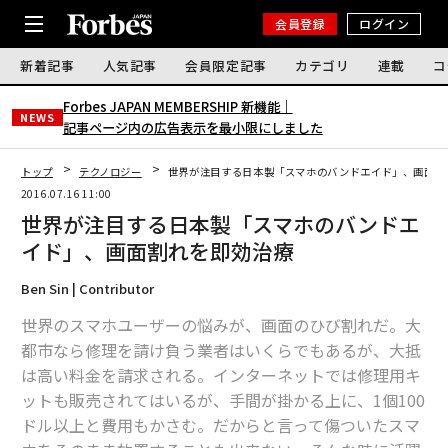
会員登録
ログイン
新着記事
人気記事
会員限定記事
カテゴリ
連載
コ
Forbes JAPAN MEMBERSHIP 新機能｜
NEWS
記事ページ内の広告表示を最小限にしました
トップ
テクノロジー
世界が注目する日本製「スマホのバンドエイド」、画面割
2016.07.16 11:00
世界が注目する日本製「スマホのバンドエ
イド」、画面割れを即効治療
Ben Sin | Contributor
世界のスマホユーザーの悩みが、画面のひび割れだ。大
都市なら修理を請け負う業者はいくらでもあるが、大抵
は高い料金を請求される。インターネットでは修理用キ
ットも販売されてはいるが、手間が掛かる上に、1個100
ドル以上と費用もかさむ。だからと言って傷ついたスマ