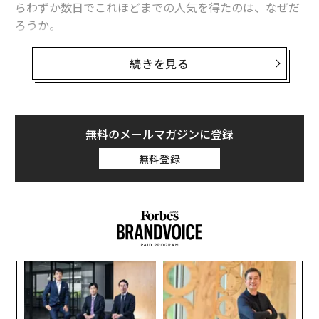
らわずか数日でこれほどまでの人気を得たのは、なぜだ
ガラパゴスLINEのNY上場 世界の投資家はどう見る？
ろうか。
エリザベス女王はどのくらいお金持ち？［富豪のトリビア45 -Part1］
その理由の大部分は、賢いマーケティング手法の数々に
続きを見る
「水中ドローン」でダイバー気分 水深100メートルで撮影可能
ある。これは、あなたの企業と製品のプロモーションに
も役立つだろう。
タグ：
スマートフォン
ボノ
マツダ
1．ブランド力があればなんだって売れる
無料のメールマガジンに登録
無料登録
advertisement
るか
〈7
、く
ャ
ト
目
リア