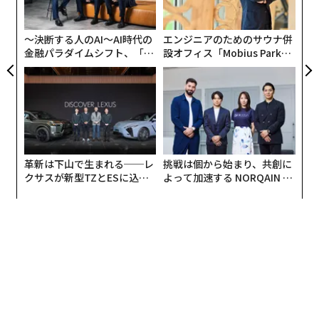
の
UM
ン
〜決断する人のAI〜AI時代の
エンジニアのためのサウナ併
金融パラダイムシフト、「超
設オフィス「Mobius Park」
個別化」の核心 【MUFG×ウ
がオープン──タマディック
ェルスナビ×PwC】
が健康経営を徹底する理由
革新は下山で生まれる──レ
挑戦は個から始まり、共創に
クサスが新型TZとESに込め
よって加速する NORQAIN JA
た「DISCOVER」の哲学
PAN 特別座談会
編集＝遠藤宗生