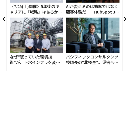
〈7.25(土)開催〉5年後のキ
AIが変えるのは効率ではなく
ャリアに「戦略」はあるか。
顧客体験だ──HubSpot Ja
トップエグゼクティブのキャ
panが語る「Grow Better」
リアに触れる1日│CAREER S
な組織のつくり方
UMMIT 2026
なぜ“眠っていた環境技
パシフィックコンサルタンツ
術”が、下水インフラを変え
技師長の"北極星"。災害への
たのか──産総研×月島JFE
無力感を乗り越え見つけた、
アクアソリューションの10年
防災一筋20年の答え