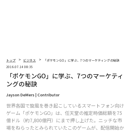
編集＝上田裕資
2026年9月号発売中
最新号の購入はこちらから
トップ
ビジネス
「ポケモンGO」に学ぶ、7つのマーケティングの秘訣
メンバーシップに登録する
2016.07.14 08:35
「ポケモンGO」に学ぶ、7つのマーケティ
ングの秘訣
Jayson DeMers | Contributor
関連記事
世界各国で旋風を巻き起こしているスマートフォン向け
「ポケモンGO」に学ぶ、7つのマーケティングの秘訣
ゲーム「ポケモンGO」は、任天堂の推定時価総額を75
億ドル（約7,800億円）にまで押し上げた。ニッチな市
iPhoneに到来する「アンドロイド最大のメリット」とは？
場をねらったとみられていたこのゲームが、配信開始か