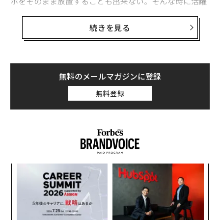
ホをそのまま放置することも出来ない。そんな時に活躍
するのが日本製の「スマホ専用のバンドエイド」だ。
続きを見る
その商品の名は「スマホの絆創膏」。スマホの保護フィ
ルムのブランド「Pitamo」の製品だ。価格はたったの8
ドル（国内価格：980円）程度で、自分で簡単に貼り付
けられる。この「絆創膏」が他の保護フィルムと一線を
無料のメールマガジンに登録
画すのは、二層のフィルム部分がそれぞれまったく異な
無料登録
る材質で出来ているということだ。
特殊フィルムがひび割れに密着
るか
「
、く
左右
T
伝
日
る
モ