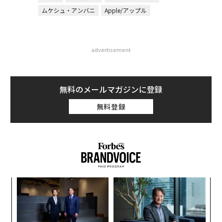
ムケシュ・アンバニ
Apple/アップル
advertisement
無料のメールマガジンに登録
無料登録
─レ
な
込め
術
た
小1
挑
ア
にし
よっ