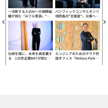
PA
〜決断する人のAI〜大規模組
パシフィックコンサルタンツ
織が挑む「AIフル実装」“使
技師長の"北極星"。災害への
う”企業から“動く”企業へ【N
無力感を乗り越え見つけた、
TTドコモビジネス×PwC】
防災一筋20年の答え
伝統を礎に、未来を再定義す
エンジニアのためのサウナ併
る 125年企業BATが挑むス
設オフィス「Mobius Park」
モークレスな未来
がオープン──タマディック
が健康経営を徹底する理由