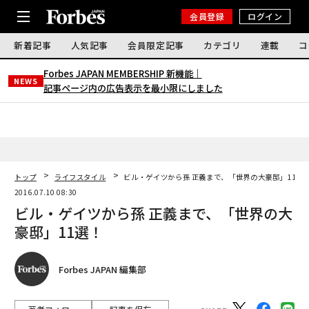
会員登録
ログイン
新着記事
人気記事
会員限定記事
カテゴリ
連載
コ
Forbes JAPAN MEMBERSHIP 新機能｜
NEWS
記事ページ内の広告表示を最小限にしました
トップ
ライフスタイル
ビル・ゲイツから孫 正義まで、「世界の大豪邸」11選
2016.07.10 08:30
ビル・ゲイツから孫 正義まで、「世界の大
豪邸」11選！
Forbes JAPAN 編集部